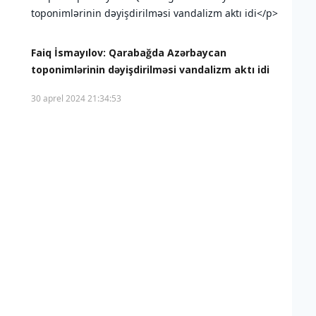
Faiq İsmayılov: Qarabağda Azərbaycan
toponimlərinin dəyişdirilməsi vandalizm aktı idi
30 aprel 2024 21:34:53