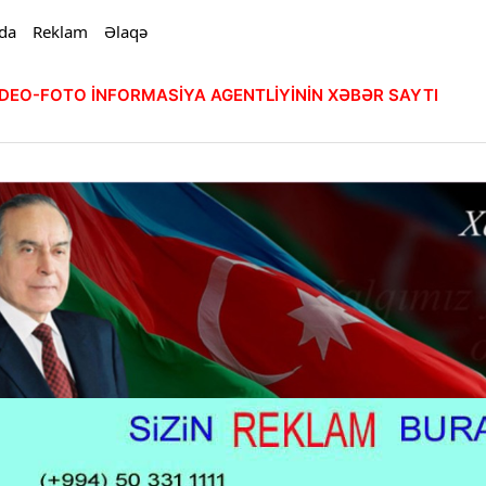
da
Reklam
Əlaqə
VİDEO-FOTO İNFORMASİYA AGENTLİYİNİN XƏBƏR SAYTI