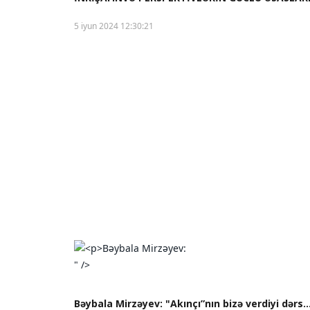
5 iyun 2024 12:30:21
" />
Bəybala Mirzəyev: "Akınçı”nın bizə verdiyi dərs..