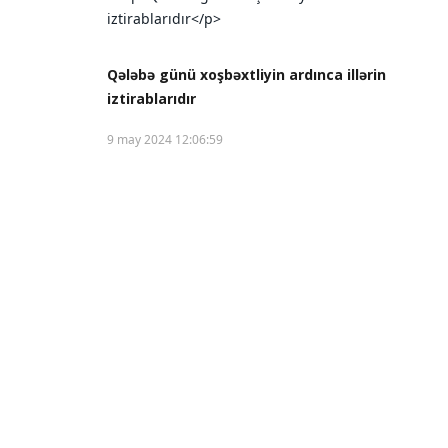
Qələbə günü xoşbəxtliyin ardınca illərin
iztirablarıdır
9 may 2024 12:06:59