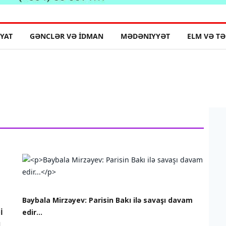
YYAT
GƏNCLƏR VƏ İDMAN
MƏDƏNIYYƏT
ELM VƏ TƏ
Bəybala Mirzəyev: Parisin Bakı ilə savaşı davam
İ
edir...
I