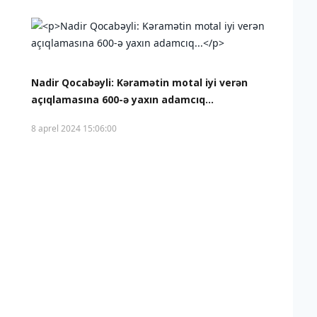
Nadir Qocabəyli: Kəramətin motal iyi verən
açıqlamasına 600-ə yaxın adamcıq...
8 aprel 2024 15:06:00