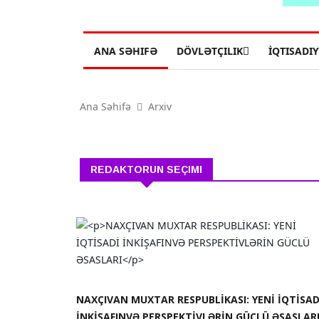
ANA SƏHIFƏ
DÖVLƏTÇILIK
İQTISADI
Ana Səhifə
Arxiv
REDAKTORUN SEÇIMI
NAXÇIVAN MUXTAR RESPUBLİKASI: YENİ İQTİSAD
İNKİŞAFINVƏ PERSPEKTİVLƏRİN GÜCLÜ ƏSASLAR