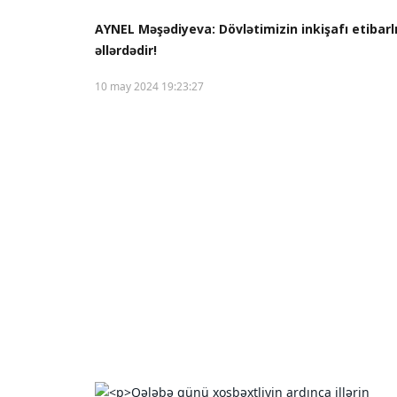
AYNEL Məşədiyeva: Dövlətimizin inkişafı etibarl
əllərdədir!
10 may 2024 19:23:27