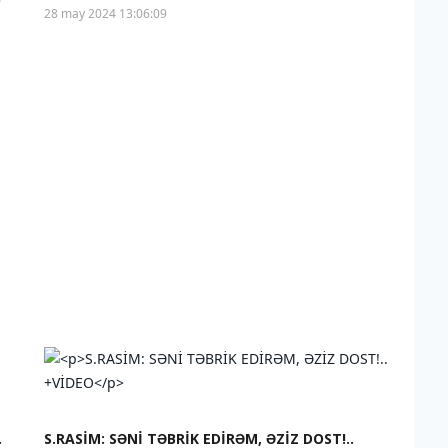
28 may 2024 13:06:09
.
S.RASİM: SƏNİ TƏBRİK EDİRƏM, ƏZİZ DOST!..