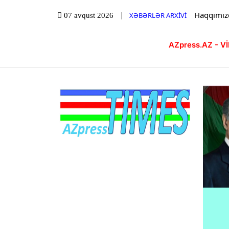
Haqqımız
XƏBƏRLƏR ARXİVİ
07 avqust 2026
AZpress.AZ - 