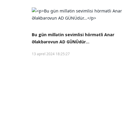
Bu gün millətin sevimlisi hörmətli Anar
Ələkbərovun AD GÜNÜdür...
13 aprel 2024 18:25:27