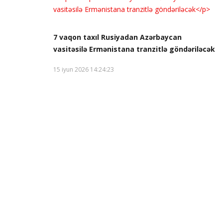
7 vaqon taxıl Rusiyadan Azərbaycan
vasitəsilə Ermənistana tranzitlə göndəriləcək
15 iyun 2026 14:24:23