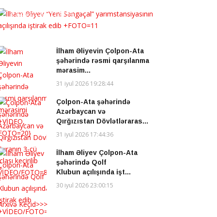
Səngəçal” yarımstansi...
5 avqust 2026 13:34:54
İlham Əliyevin Çolpon-Ata
şəhərində rəsmi qarşılanma
mərasim...
31 iyul 2026 19:28:44
Çolpon-Ata şəhərində
Azərbaycan və
Qırğızıstan Dövlətləraras...
31 iyul 2026 17:44:36
İlham Əliyev Çolpon-Ata
şəhərində Qolf
Klubun açılışında işt...
30 iyul 2026 23:00:15
Arxivə Keçid>>>