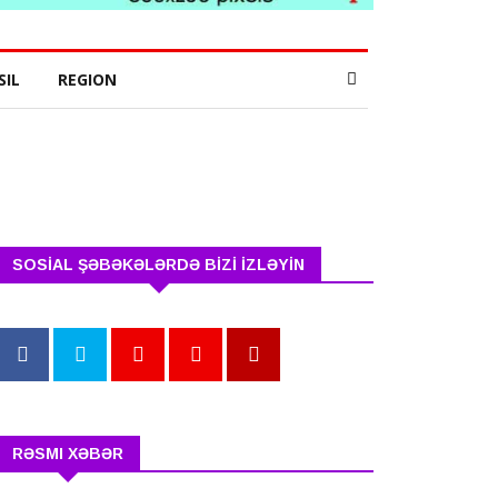
SIL
REGION
SOSİAL ŞƏBƏKƏLƏRDƏ BİZİ İZLƏYİN
RƏSMI XƏBƏR
İlham Əliyev “Yeni