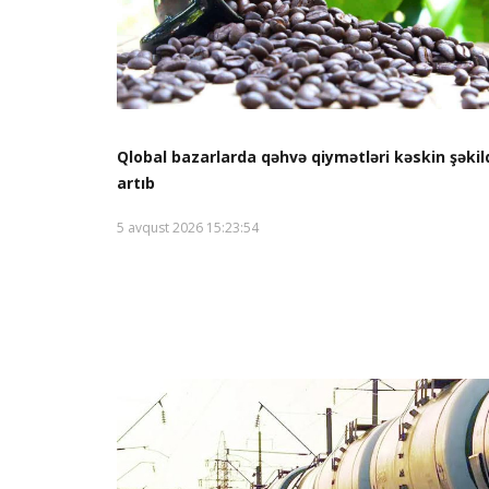
Qlobal bazarlarda qəhvə qiymətləri kəskin şəkil
artıb
5 avqust 2026 15:23:54