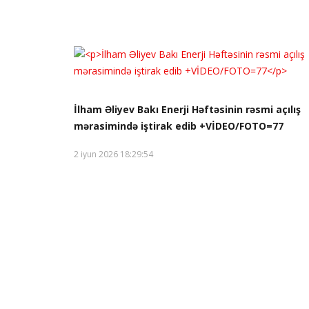
İlham Əliyev Bakı Enerji Həftəsinin rəsmi açılış
mərasimində iştirak edib +VİDEO/FOTO=77
2 iyun 2026 18:29:54