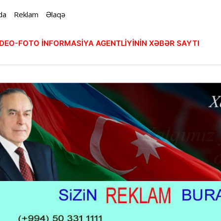
da
Reklam
Əlaqə
VİDEO-FOTO İNFORMASİYA AGENTLİYİNİN XƏBƏR SAYTI