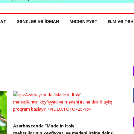
YAT
GƏNCLƏR VƏ İDMAN
MƏDƏNIYYƏT
ELM VƏ TƏH
Azərbaycanda “Made in Italy”
məhsullarının keyfiyyəti və mədəni irsinə dair 6