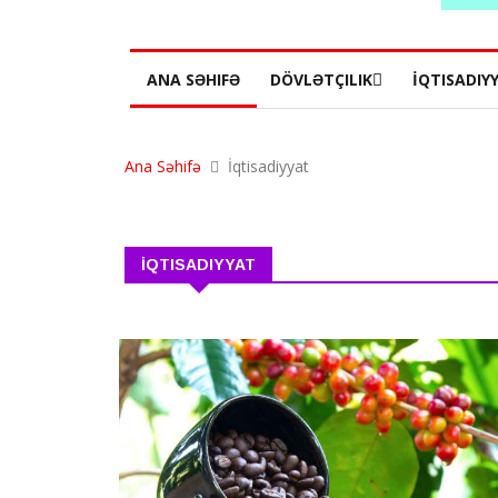
ANA SƏHIFƏ
DÖVLƏTÇILIK
İQTISADIY
Ana Səhifə
İqtisadiyyat
İQTISADIYYAT