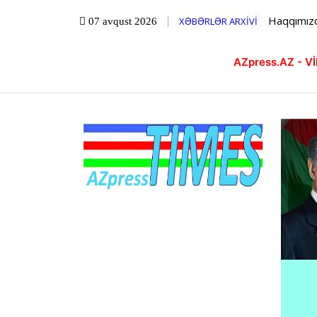
Haqqımız
XƏBƏRLƏR ARXİVİ
07 avqust 2026
AZpress.AZ - 