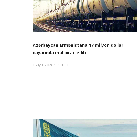
Azərbaycan Ermənistana 17 milyon dollar
dəyərində mal ixrac edib
15 iyul 2026 16:31:51