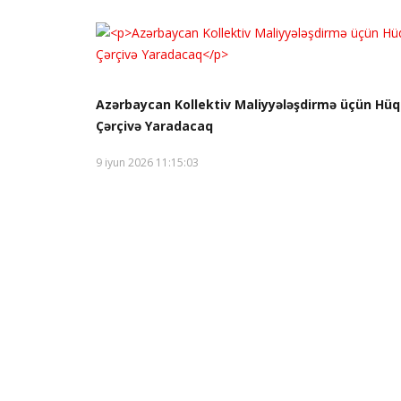
Azərbaycan Kollektiv Maliyyələşdirmə üçün Hüq
Çərçivə Yaradacaq
9 iyun 2026 11:15:03