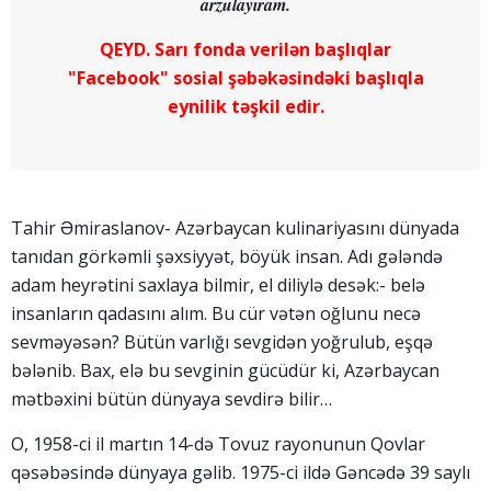
arzulayıram.
QEYD. Sarı fonda verilən başlıqlar
"Facebook" sosial şəbəkəsindəki başlıqla
eynilik təşkil edir.
Tahir Əmiraslanov- Azərbaycan kulinariyasını dünyada
tanıdan görkəmli şəxsiyyət, böyük insan. Adı gələndə
adam heyrətini saxlaya bilmir, el diliylə desək:- belə
insanların qadasını alım. Bu cür vətən oğlunu necə
sevməyəsən? Bütün varlığı sevgidən yoğrulub, eşqə
bələnib. Bax, elə bu sevginin gücüdür ki, Azərbaycan
mətbəxini bütün dünyaya sevdirə bilir…
O, 1958-ci il martın 14-də Tovuz rayonunun Qovlar
qəsəbəsində dünyaya gəlib. 1975-ci ildə Gəncədə 39 saylı