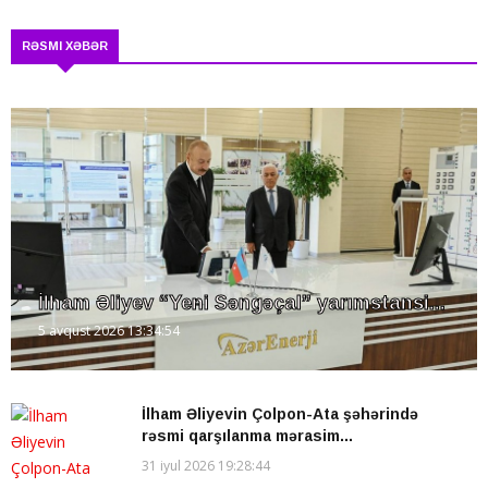
RƏSMI XƏBƏR
İlham Əliyev “Yeni Səngəçal” yarımstansi...
5 avqust 2026 13:34:54
İlham Əliyevin Çolpon-Ata şəhərində
rəsmi qarşılanma mərasim...
31 iyul 2026 19:28:44