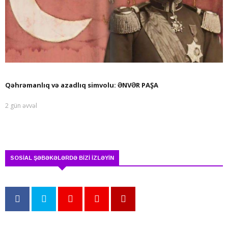
Qəhrəmanlıq və azadlıq simvolu: ƏNVƏR PAŞA
2 gün əvvəl
SOSİAL ŞƏBƏKƏLƏRDƏ BİZİ İZLƏYİN