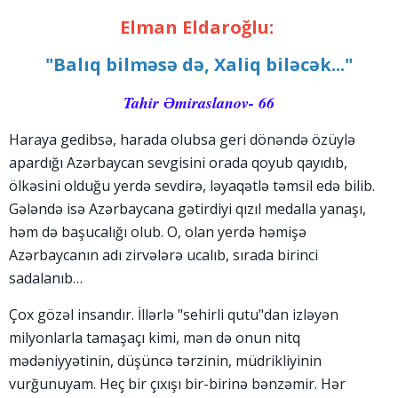
Elman Eldaroğlu:
"Balıq bilməsə də, Xaliq biləcək..."
Tahir Əmiraslanov- 66
Haraya gedibsə, harada olubsa geri dönəndə özüylə
apardığı Azərbaycan sevgisini orada qoyub qayıdıb,
ölkəsini olduğu yerdə sevdirə, ləyaqətlə təmsil edə bilib.
Gələndə isə Azərbaycana gətirdiyi qızıl medalla yanaşı,
həm də başucalığı olub. O, olan yerdə həmişə
Azərbaycanın adı zirvələrə ucalıb, sırada birinci
sadalanıb…
Çox gözəl insandır. İllərlə "sehirli qutu"dan izləyən
milyonlarla tamaşaçı kimi, mən də onun nitq
mədəniyyətinin, düşüncə tərzinin, müdrikliyinin
vurğunuyam. Heç bir çıxışı bir-birinə bənzəmir. Hər