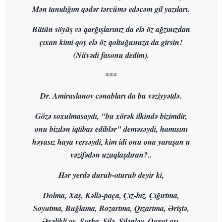
Mən tanıdığım qədər tərcümə edəcəm gil yazıları.
Bütün söyüş və qarğışlarınız da elə öz ağzınızdan
çıxan kimi qoy elə öz qoltuğunuza da girsin!
(Nüvədi fasonu dedim).
***
Dr. Amiraslanov cənabları da bu vəziyyətdə.
Gözə soxulmasaydı, "bu xörək ilkində bizimdir,
onu bizdən iqtibas ediblər" deməsəydi, hamısını
həyasız haya versəydi, kim idi onu ona yaraşan u
vəzifədən uzaqlaşdıran?..
Hər yerdə durub-oturub deyir ki,
Dolma, Xaş, Kəllə-paça, Çız-bız, Çığırtma,
Soyutma, Buğlama, Bozartma, Qızartma, Əriştə,
Əvəlikli aş, Şorba, Şilə, Şiləplov, Qurut aşı,