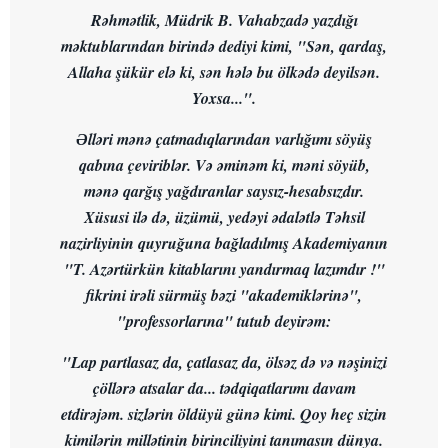
Rəhmətlik, Müdrik B. Vahabzadə yazdığı
məktublarından birində dediyi kimi, "Sən, qardaş,
Allaha şükür elə ki, sən hələ bu ölkədə deyilsən.
Yoxsa...".
Əlləri mənə çatmadıqlarından varlığımı söyüş
qabına çeviriblər. Və əminəm ki, məni söyüb,
mənə qarğış yağdıranlar saysız-hesabsızdır.
Xüsusi ilə də, üzümü, yedəyi ədalətlə Təhsil
nazirliyinin quyruğuna bağladılmış Akademiyanın
"T. Azərtürkün kitablarını yandırmaq lazımdır !"
fikrini irəli sürmüş bəzi "akademiklərinə",
"professorlarına" tutub deyirəm:
"Lap partlasaz da, çatlasaz da, ölsəz də və nəşinizi
çöllərə atsalar da... tədqiqatlarımı davam
etdirəjəm. sizlərin öldüyü günə kimi. Qoy heç sizin
kimilərin millətinin birinciliyini tanımasın dünya.