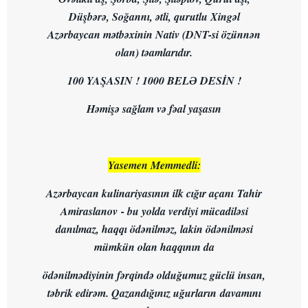
Düşbərə, Soğannı, ətli, qurutlu Xingəl
Azərbaycan mətbəxinin Nativ (DNT-si özünnən
olan) təamlarıdır.
100 YAŞASIN ! 1000 BELƏ DESİN !
Həmişə sağlam və fəal yaşasın
Yasemen Memmedli:
Azərbaycan kulinariyasının ilk cığır açanı Tahir
Amiraslanov - bu yolda verdiyi mücadiləsi
danılmaz, haqqı ödənilməz, lakin ödənilməsi
mümkün olan haqqının da
ödənilmədiyinin fərqində olduğumuz güclü insan,
təbrik edirəm. Qazandığınız uğurların davamını