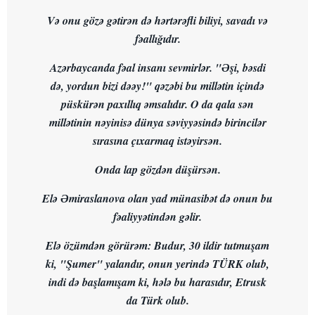
Və onu gözə gətirən də hərtərəfli biliyi, savadı və
fəallığıdır.
Azərbaycanda fəal insanı sevmirlər. "Əşi, bəsdi
də, yordun bizi dəəy!" qəzəbi bu millətin içində
püskürən paxıllıq əmsalıdır. O da qala sən
millətinin nəyinisə dünya səviyyəsində birincilər
sırasına çıxarmaq istəyirsən.
Onda lap gözdən düşürsən.
Elə Əmiraslanova olan yad münasibət də onun bu
fəaliyyətindən gəlir.
Elə özümdən görürəm: Budur, 30 ildir tutmuşam
ki, "Şumer" yalandır, onun yerində TÜRK olub,
indi də başlamışam ki, hələ bu harasıdır, Etrusk
da Türk olub.