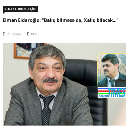
REDAKTORUN SEÇİMİ
Elman Eldaroğlu: "Balıq bilməsə də, Xaliq biləcək..."
2 il əvvəl
809