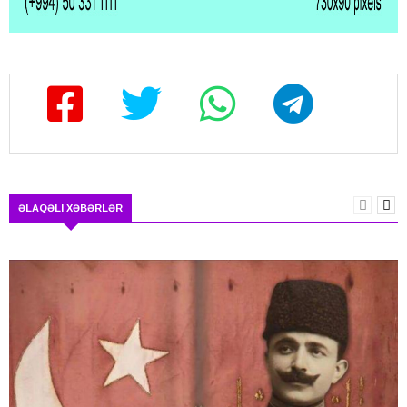
ƏLAQƏLI XƏBƏRLƏR