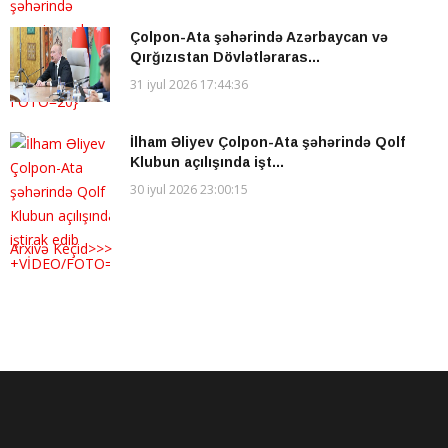
Çolpon-Ata şəhərində Azərbaycan və
Qırğızıstan Dövlətləraras...
31 iyul 2026 17:44:36
İlham Əliyev Çolpon-Ata şəhərində Qolf
Klubun açılışında işt...
30 iyul 2026 23:00:15
Arxivə Keçid>>>