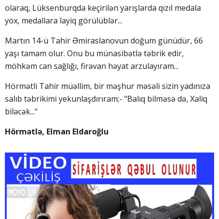
olaraq, Lüksenburqda keçirilən yarışlarda qızıl medala
yox, medallara layiq görülüblər...
Martın 14-ü Tahir Əmiraslanovun doğum günüdür, 66
yaşı tamam olur. Onu bu münasibətlə təbrik edir,
möhkəm can sağlığı, firəvan həyat arzulayıram...
Hörmətli Tahir müəllim, bir məşhur məsəli sizin yadınıza
salıb təbrikimi yekunlaşdırıram;- "Balıq bilməsə də, Xaliq
biləcək..."
Hörmətlə, Elman Eldaroğlu