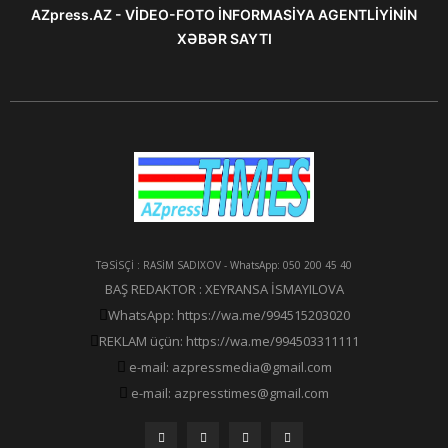
AZpress.AZ - VİDEO-FOTO İNFORMASİYA AGENTLİYİNİN
XƏBƏR SAYTI
TƏSİSÇİ : RASİM SADIXOV - WhatsApp: 050 200 45 40
BAŞ REDAKTOR : XEYRANSA İSMAYILOVA
WhatsApp: https://wa.me/994515203020
REKLAM üçün: https://wa.me/994503311111
e-mail: azpressmedia@gmail.com
e-mail: azpresstimes@gmail.com