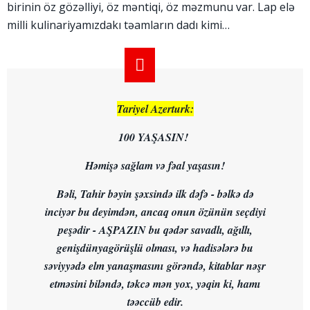
birinin öz gözəlliyi, öz məntiqi, öz məzmunu var. Lap elə
milli kulinariyamızdakı təamların dadı kimi…
Tariyel Azerturk:
100 YAŞASIN!
Həmişə sağlam və fəal yaşasın!
Bəli, Tahir bəyin şəxsində ilk dəfə - bəlkə də
inciyər bu deyimdən, ancaq onun özünün seçdiyi
peşədir - AŞPAZIN bu qədər savadlı, ağıllı,
genişdünyagörüşlü olması, və hadisələrə bu
səviyyədə elm yanaşmasını görəndə, kitablar nəşr
etməsini biləndə, təkcə mən yox, yəqin ki, hamı
təəccüb edir.