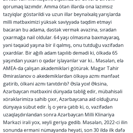
qorumaq lazımdır. Amma ötən illərdə ona lazımsız
təzyiqlər göstərildi və uzun illər beynəlxalq yarışlarda
milli mətbəximizi yüksək səviyyədə təqdim etməyi
bacaran bu adama, dəstək vermək əvəzinə, sıradan
çıxarmağa nail oldular. 64 yaşı olmasına baxmayaraq,
yəni təqaüd yaşına bir il qalmış, onu tutduğu vəzifədən
çıxardılar. Bir ağıllı adam tapılıb demədi ki, ölkədə 65
yaşından yuxarı o qədər işləyənlər var ki... Məsələn, elə
AMEA-da çalışan akademikləri götürək. Məgər Tahir
Əmiraslanov o akedemiklərdən ölkəyə azmı mənfəət
gətirib, ölkəni azmı tanıtdırıb? Əsla yox! Əksinə,
Azərbaycan mətbəxini dünyada təbliğ edir, mübahisəli
xörəklərimizə sahib çıxır, Azərbaycana aid olduğunu
dünyaya sübut edir. İş o yerə çatıb ki, o, vəzifədən
uzaqlaşdırılandan sonra Azərbaycan Milli Klinariya
Mərkəzi irəli yox, xeyli geriyə gedib. Məsələn, 2022-ci ilin
sonunda erməni nümayəndə heyəti, son 30 ildə ilk dəfə