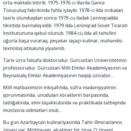
orta məktəbi bitirib. 1975-1976-cı illərdə Gəncə
Toxuculuq fabrikində fəhlə işləyib. 1978-ci ildə ordudan
təxris olunduqdan sonra 1979-cu ilədək Leninqradda
tikintidə bənnalıq edib. 1979 ildə Leninqrad Sovet Ticarəti
İnstitutununa qəbul olunub. 1984-cü ildə ali təhsilini
uğurla başa vuraraq, peşəkar iaşəçi-kulinar, mühəndis-
texnoloq ixtisasına yiyələnib.
Tarix üzrə fəlsəfə doktorudur. Gürcüstan Universitetinin
professorudur. Gürcüstan Millı Elmlər Akademiyasının və
Beynəlxalq Elmlər Akademiyasının həqiqi üzvüdür…
Milli mətbəximizin inkişafında, süfrə mədəniyyətinin
qorunmasında, unudulan xörəklərin bərpasında,
təbliğatında, elmi təşəkkülündə və praktikada tətbiqində
müstəsna xidmətləri olub…
Bu gün Azərbaycan kulinariyasında Tahir Əmiraslanov
zirvəsi var. Möhtəşəm, əlçatmaz bir zirvə. O zirvəni