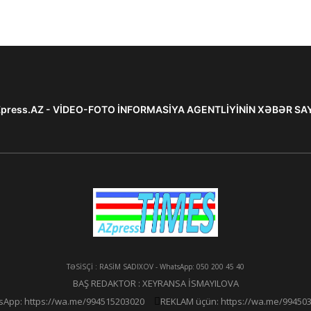
press.AZ - VİDEO-FOTO İNFORMASİYA AGENTLİYİNİN XƏBƏR SA
TƏSİSÇİ : RASİM SADIXOV - WhatsApp: 050 200 45 40
BAŞ REDAKTOR : XEYRANSA İSMAYILOVA
App: https://wa.me/994515203020
REKLAM üçün: https://wa.me/99450