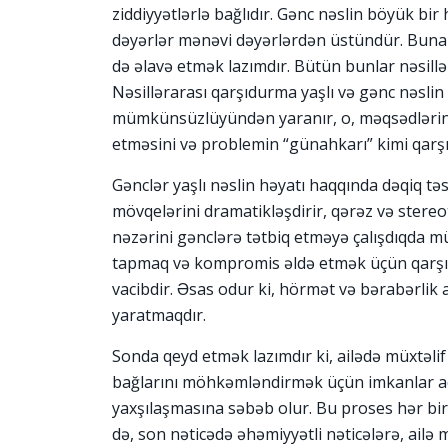
ziddiyyətlərlə bağlıdır. Gənc nəslin böyük bir 
dəyərlər mənəvi dəyərlərdən üstündür. Buna ya
də əlavə etmək lazımdır. Bütün bunlar nəsill
Nəsillərarası qarşıdurma yaşlı və gənc nəslin
mümkünsüzlüyündən yaranır, o, məqsədlərin
etməsini və problemin “günahkarı” kimi qarşı
Gənclər yaşlı nəslin həyatı haqqında dəqiq tə
mövqelərini dramatikləşdirir, qərəz və stereot
nəzərini gənclərə tətbiq etməyə çalışdıqda mü
tapmaq və kompromis əldə etmək üçün qarşıl
vacibdir. Əsas odur ki, hörmət və bərabərlik
yaratmaqdır.
Sonda qeyd etmək lazımdır ki, ailədə müxtəlif
bağlarını möhkəmləndirmək üçün imkanlar açı
yaxşılaşmasına səbəb olur. Bu proses hər bir 
də, son nəticədə əhəmiyyətli nəticələrə, ai