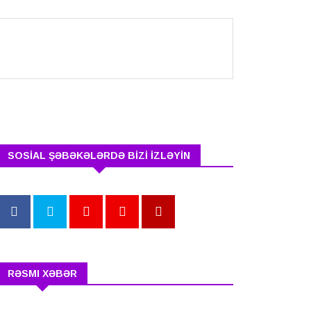
SOSİAL ŞƏBƏKƏLƏRDƏ BİZİ İZLƏYİN
RƏSMI XƏBƏR