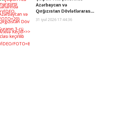
Azərbaycan və
Qırğızıstan Dövlətləraras...
31 iyul 2026 17:44:36
Arxivə Keçid>>>