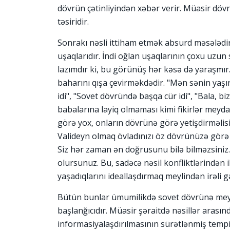
dövrün çətinliyindən xəbər verir. Müasir dövr
təsiridir.
Sonrakı nəsli ittiham etmək absurd məsələdi
uşaqlarıdır. İndi oğlan uşaqlarının çoxu uzun
lazımdır ki, bu görünüş hər kəsə də yaraşmı
baharını qışa çevirməkdədir. "Mən sənin yaşı
idi", "Sovet dövründə başqa cür idi", "Bala, b
babalarına layiq olmaması kimi fikirlər meyda
görə yox, onların dövrünə görə yetişdirməlisin
Valideyn olmaq övladınızı öz dövrünüzə görə y
Siz hər zaman ən doğrusunu bilə bilməzsiniz. 
olursunuz. Bu, sadəcə nəsil konfliktlərindən 
yaşadıqlarını ideallaşdırmaq meylindən irəli gə
Bütün bunlar ümumilikdə sovet dövrünə meyill
başlanğıcıdır. Müasir şəraitdə nəsillər arası
informasiyalaşdırılmasının sürətlənmiş tempi 