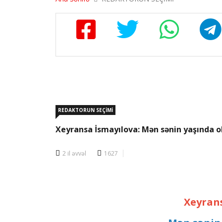
REDAKTORUN SEÇİMİ
Xeyransa İsmayılova: Mən sənin yaşında ol
2 il əvvəl
1627
Xeyran