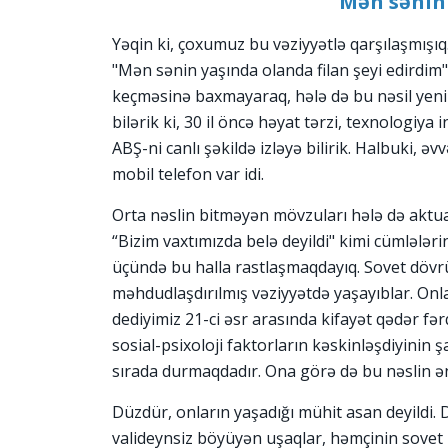
Mən sənin 
Yəqin ki, çoxumuz bu vəziyyətlə qarşılaşmışıq.
"Mən sənin yaşında olanda filan şeyi edirdim".
keçməsinə baxmayaraq, hələ də bu nəsil yenili
bilərik ki, 30 il öncə həyat tərzi, texnologiy
ABŞ-ni canlı şəkildə izləyə bilirik. Halbuki, 
mobil telefon var idi.
Orta nəslin bitməyən mövzuları hələ də aktua
“Bizim vaxtımızda belə deyildi" kimi cümlələr
üçündə bu halla rastlaşmaqdayıq. Sovet dövr
məhdudlaşdırılmış vəziyyətdə yaşayıblar. Onla
dediyimiz 21-ci əsr arasında kifayət qədər fə
sosial-psixoloji faktorların kəskinləşdiyinin ş
sırada durmaqdadır. Ona görə də bu nəslin ən 
Düzdür, onların yaşadığı mühit asan deyildi. 
valideynsiz böyüyən uşaqlar, həmçinin sovet r