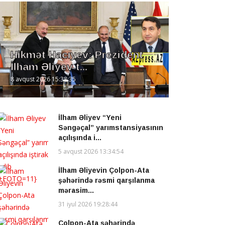
Hikmət Hacıyev: Prezident
İlham Əliyev t...
8 avqust 2026 15:38:35
İlham Əliyev “Yeni
Səngəçal” yarımstansiyasının
açılışında i...
5 avqust 2026 13:34:54
İlham Əliyevin Çolpon-Ata
şəhərində rəsmi qarşılanma
mərasim...
31 iyul 2026 19:28:44
Çolpon-Ata şəhərində