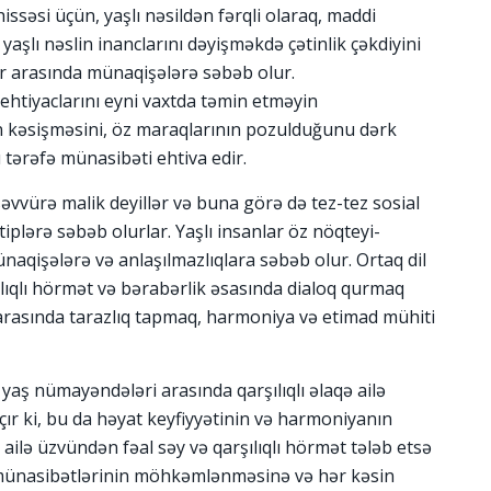
hissəsi üçün, yaşlı nəsildən fərqli olaraq, maddi
şlı nəslin inanclarını dəyişməkdə çətinlik çəkdiyini
ər arasında münaqişələrə səbəb olur.
 ehtiyaclarını eyni vaxtda təmin etməyin
 kəsişməsini, öz maraqlarının pozulduğunu dərk
 tərəfə münasibəti ehtiva edir.
səvvürə malik deyillər və buna görə də tez-tez sosial
iplərə səbəb olurlar. Yaşlı insanlar öz nöqteyi-
naqişələrə və anlaşılmazlıqlara səbəb olur. Ortaq dil
ıqlı hörmət və bərabərlik əsasında dialoq qurmaq
 arasında tarazlıq tapmaq, harmoniya və etimad mühiti
 yaş nümayəndələri arasında qarşılıqlı əlaqə ailə
r ki, bu da həyat keyfiyyətinin və harmoniyanın
ailə üzvündən fəal səy və qarşılıqlı hörmət tələb etsə
lə münasibətlərinin möhkəmlənməsinə və hər kəsin