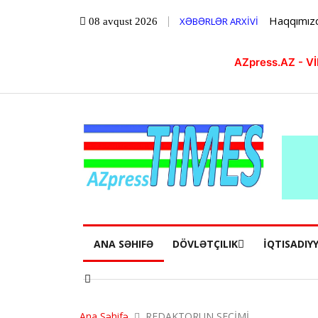
Haqqımız
XƏBƏRLƏR ARXİVİ
08 avqust 2026
AZpress.AZ - 
ANA SƏHIFƏ
DÖVLƏTÇILIK
İQTISADIY
Ana Səhifə
REDAKTORUN SEÇİMİ