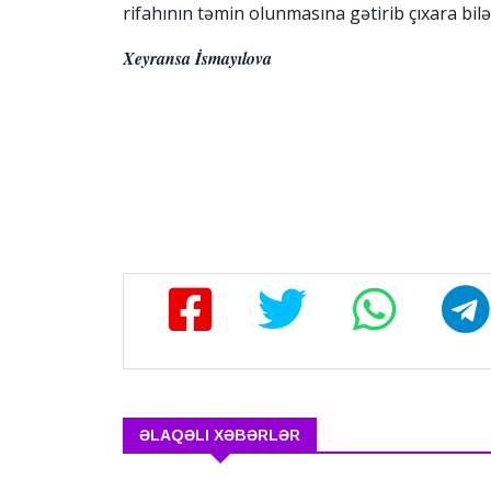
rifahının təmin olunmasına gətirib çıxara bilə
Xeyransa İsmayılova
ƏLAQƏLI XƏBƏRLƏR