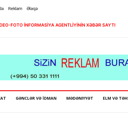
da
Reklam
Əlaqə
VİDEO-FOTO İNFORMASİYA AGENTLİYİNİN XƏBƏR SAYTI
YAT
GƏNCLƏR VƏ İDMAN
MƏDƏNIYYƏT
ELM VƏ TƏH