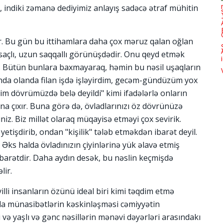
, indiki zəmanə dediyimiz anlayış sadəcə ətraf mühitin
r. Bu gün bu ittihamlara daha çox məruz qalan oğlan
 saçlı, uzun saqqallı görünüşdədir. Onu qeyd etmək
r. Bütün bunlara baxmayaraq, həmin bu nəsil uşaqların
nda olanda filan işdə işləyirdim, gecəm-gündüzüm yox
izim dövrümüzdə belə deyildi" kimi ifadələrlə onların
na çıxır. Buna görə də, övladlarınızı öz dövrünüzə
iz. Biz millət olaraq müqayisə etməyi çox sevirik.
etişdirib, ondan "kişilik" tələb etməkdən ibarət deyil.
Əks halda övladınızın çiyinlərinə yük əlavə etmiş
ibarətdir. Daha aydın desək, bu nəslin keçmişdə
lir.
i insanların özünü ideal biri kimi təqdim etmə
nda münasibətlərin kəskinləşməsi cəmiyyətin
və yaşlı və gənc nəsillərin mənəvi dəyərləri arasındakı