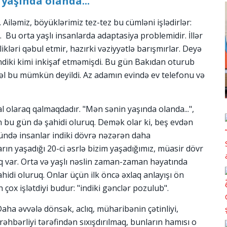
yaşında olanda...
 Ailəmiz, böyüklərimiz tez-tez bu cümləni işlədirlər:
 Bu orta yaşlı insanlarda adaptasiya problemidir. İllər
kləri qəbul etmir, hazırki vəziyyətlə barışmırlar. Deyə
a indiki kimi inkişaf etməmişdi. Bu gün Bakıdan oturub
əvvəl bu mümkün deyildi. Az adamın evində ev telefonu və
l olaraq qalmaqdadır. "Mən sənin yaşında olanda...",
in bu gün də şahidi oluruq. Demək olar ki, beş evdən
ündə insanlar indiki dövrə nəzərən daha
rın yaşadığı 20-ci əsrlə bizim yaşadığımız, müasir dövr
rq var. Orta və yaşlı nəslin zaman-zaman həyatında
ahidi oluruq. Onlar üçün ilk öncə əxlaq anlayışı ön
çox işlətdiyi budur: "indiki gənclər pozulub".
Daha əvvələ dönsək, aclıq, müharibənin çətinliyi,
əhbərliyi tərəfindən sıxışdırılmaq, bunların hamısı o