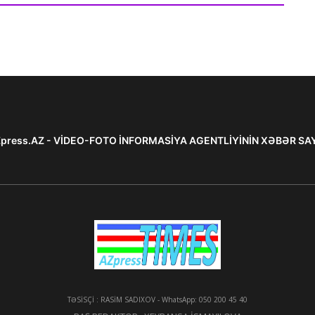
press.AZ - VİDEO-FOTO İNFORMASİYA AGENTLİYİNİN XƏBƏR SA
TƏSİSÇİ : RASİM SADIXOV - WhatsApp: 050 200 45 40