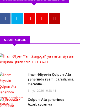
RƏSMI XƏBƏR
İlham Əliyev “Yeni
Səngəçal” yarımstansi...
5 avqust 2026 13:34:54
İlham Əliyevin Çolpon-Ata
şəhərində rəsmi qarşılanma
mərasim...
31 iyul 2026 19:28:44
Çolpon-Ata şəhərində
Azərbaycan və