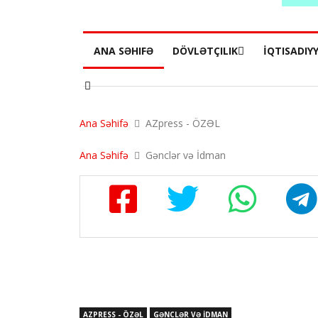
ANA SƏHIFƏ
DÖVLƏTÇILIK
İQTISADIY
Ana Səhifə
AZpress - ÖZƏL
Ana Səhifə
Gənclər və İdman
AZPRESS - ÖZƏL
GƏNCLƏR VƏ İDMAN