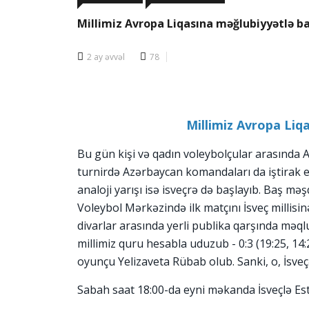
Millimiz Avropa Liqasına məğlubiyyətlə ba
2 ay əvvəl
78
Millimiz Avropa Liq
Bu gün kişi və qadın voleybolçular arasında Av
turnirdə Azərbaycan komandaları da iştirak edi
analoji yarışı isə isveçrə də başlayıb. Baş mə
Voleybol Mərkəzində ilk matçını İsveç millisin
divarlar arasında yerli publika qarşında məql
millimiz quru hesabla uduzub - 0:3 (19:25, 14:
oyunçu Yelizaveta Rübab olub. Sanki, o, İsveç
Sabah saat 18:00-da eyni məkanda İsveçlə Es