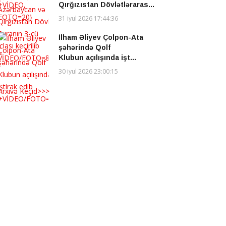
Qırğızıstan Dövlətləraras...
31 iyul 2026 17:44:36
İlham Əliyev Çolpon-Ata
şəhərində Qolf
Klubun açılışında işt...
30 iyul 2026 23:00:15
Arxivə Keçid>>>