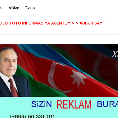
da
Reklam
Əlaqə
VİDEO-FOTO İNFORMASİYA AGENTLİYİNİN XƏBƏR SAYTI