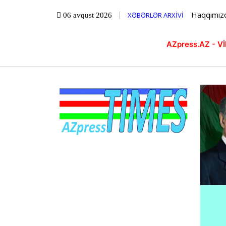
Haqqımız
XƏBƏRLƏR ARXİVİ
06 avqust 2026
AZpress.AZ - 