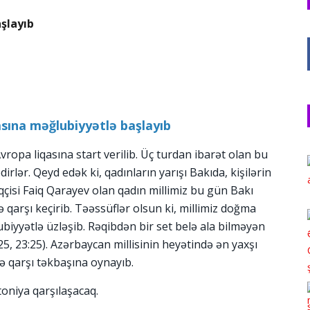
şlayıb
asına məğlubiyyətlə başlayıb
ropa liqasına start verilib. Üç turdan ibarət olan bu
rlər. Qeyd edək ki, qadınların yarışı Bakıda, kişilərin
şqçisi Faiq Qarayev olan qadın millimiz bu gün Bakı
ə qarşı keçirib. Təəssüflər olsun ki, millimiz doğma
ubiyyətlə üzləşib. Rəqibdən bir set belə ala bilməyən
25, 23:25). Azərbaycan millisinin heyətində ən yaxşı
ə qarşı təkbaşına oynayıb.
toniya qarşılaşacaq.