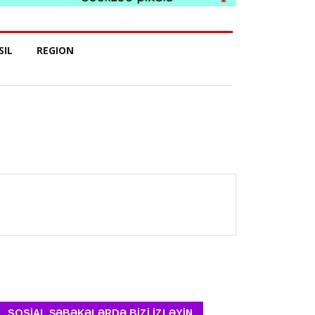
SIL
REGION
SOSİAL ŞƏBƏKƏLƏRDƏ BİZİ İZLƏYİN