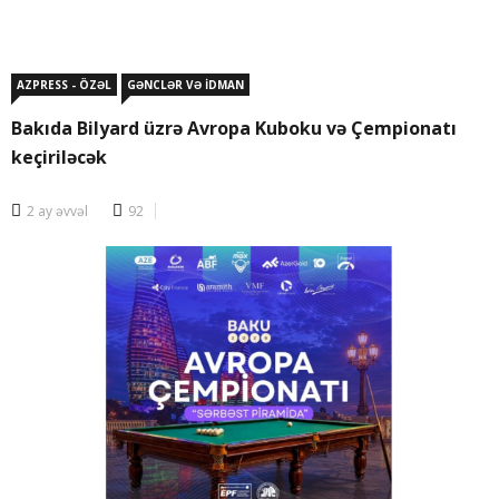
AZPRESS - ÖZƏL
GƏNCLƏR VƏ İDMAN
Bakıda Bilyard üzrə Avropa Kuboku və Çempionatı
keçiriləcək
2 ay əvvəl
92