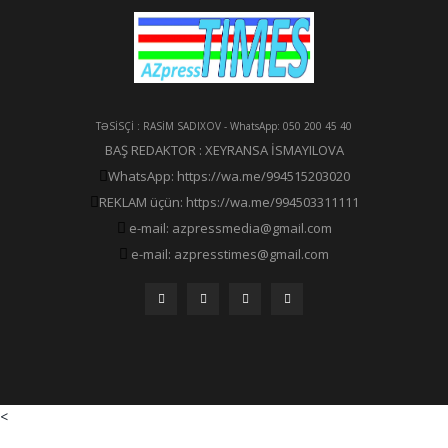
TƏSİSÇİ : RASİM SADIXOV - WhatsApp: 050 200 45 40
BAŞ REDAKTOR : XEYRANSA İSMAYILOVA
WhatsApp: https://wa.me/994515203020
REKLAM üçün: https://wa.me/994503311111
e-mail: azpressmedia@gmail.com
e-mail: azpresstimes@gmail.com
<