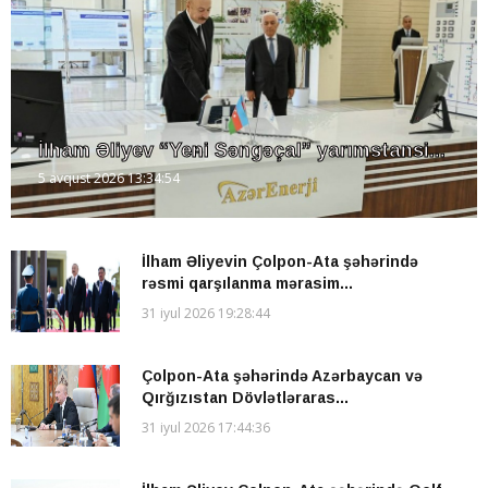
İlham Əliyev “Yeni Səngəçal” yarımstansi...
5 avqust 2026 13:34:54
İlham Əliyevin Çolpon-Ata şəhərində
rəsmi qarşılanma mərasim...
31 iyul 2026 19:28:44
Çolpon-Ata şəhərində Azərbaycan və
Qırğızıstan Dövlətləraras...
31 iyul 2026 17:44:36