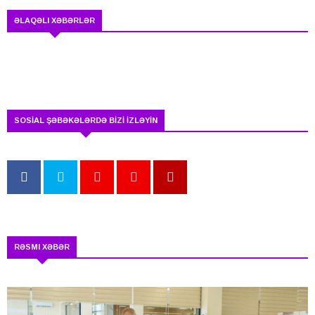
ƏLAQƏLI XƏBƏRLƏR
SOSİAL ŞƏBƏKƏLƏRDƏ BİZİ İZLƏYİN
RƏSMI XƏBƏR