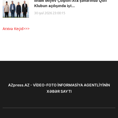
İlham Əliyev Çolpon-Ata şəhərində Qolf
Klubun açılışında işt...
30 iyul 2026 23:00:15
Arxivə Keçid>>>
AZpress.AZ - VİDEO-FOTO İNFORMASİYA AGENTLİYİNİN
XƏBƏR SAYTI