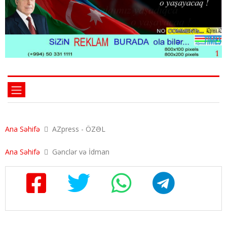
Ana Səhifə
AZpress - ÖZƏL
Ana Səhifə
Gənclər və İdman