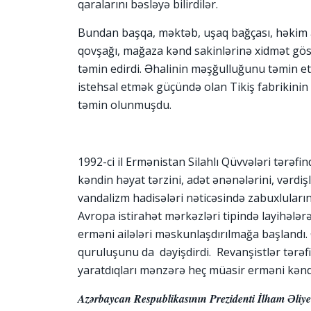
qaralarını bəsləyə bilirdilər.
Bundan başqa, məktəb, uşaq bağçası, həkim a
qovşağı, mağaza kənd sakinlərinə xidmət gös
təmin edirdi. Əhalinin məşğulluğunu təmin e
istehsal etmək güçündə olan Tikiş fabrikinin Z
təmin olunmuşdu.
1992-ci il Ermənistan Silahlı Qüvvələri tərəfi
kəndin həyat tərzini, adət ənənələrini, vərdişl
vandalizm hadisələri nəticəsində zabuxluların 
Avropa istirahət mərkəzləri tipində layihələr
erməni ailələri məskunlaşdırılmağa başlandı.
quruluşunu da dəyişdirdi. Revanşistlər tərəf
yaratdıqları mənzərə heç müasir erməni kən
Azərbaycan Respublikasının Prezidenti İlham Əliyev