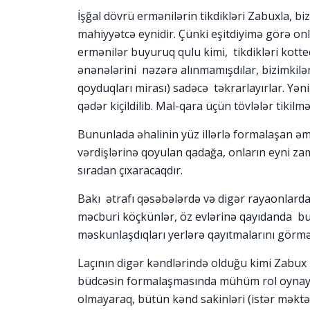
İşğal dövrü ermənilərin tikdikləri Zabuxla, b
mahiyyətcə eynidir. Çünki eşitdiyimə görə on
ermənilər buyuruq qulu kimi, tikdikləri kottec
ənənələrini nəzərə alınmamışdılar, bizimkilə
qoyduqları mirası) sadəcə təkrarlayırlar. Yən
qədər kiçildilib. Mal-qara üçün tövlələr tikilmə
Bununlada əhalinin yüz illərlə formalaşan əm
vərdişlərinə qoyulan qadağa, onların eyni z
sıradan çıxaracaqdır.
Bakı ətrafı qəsəbələrdə və digər rayaonlarda 
məcburi köçkünlər, öz evlərinə qayıdanda bu
məskunlaşdıqları yerlərə qayıtmalarını görmə
Laçının digər kəndlərində olduğu kimi Zabux k
büdcəsin formalaşmasında mühüm rol oynayır, a
olmayaraq, bütün kənd sakinləri (istər məktəb