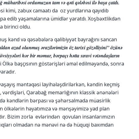
ğ müharibəsi ordumuzun tam və qəti qələbəsi ilə başa çatdı.
i kimi, zabux camaatı da oz yurdlarına qayıdıb
rpa edib yaşamalarına ümidlər yaratdı. Xoşbəxtlikdən
 birinci oldu.
uş kənd və qəsəbələrə qalibiyyət bayrağını sancan
aldan azad olunmuş ərazilərimizin öz tarixi gözəlliyini” özünə
övsiyyələri hər bir məmur, bərpaçı hətta sıravi vətəndaşların
 Ölkə başçısının göstərişləri əməl edilməyəndə, sonra
aradır.
yaşayış məntəqəsi layihələşdirilərkən, kəndin keçmiş
ri, vərdişləri, Qarabağ memarlığının klassik ənənələri
rdə kəndlərin bərpası və şəhərsalmada müasirlik
an ölkələrin həyatımıza və mənşəyimizə yad plan
ıdır. Bizim zorla evlərindən qovulan insanlarımızın
ılıqları olmadan nə mənəvi nə də hüquqi baxımdan