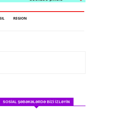
SIL
REGION
SOSİAL ŞƏBƏKƏLƏRDƏ BİZİ İZLƏYİN