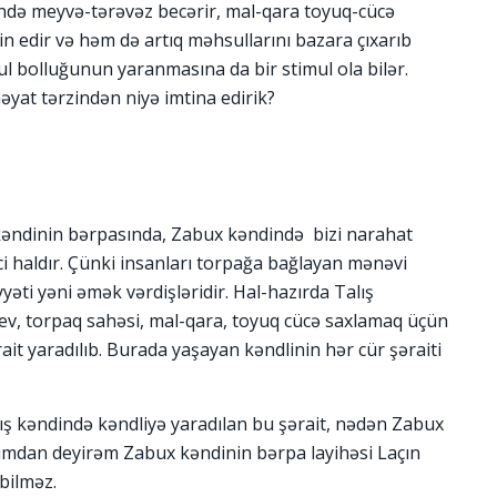
ndə meyvə-tərəvəz becərir, mal-qara toyuq-cücə
in edir və həm də artıq məhsullarını bazara çıxarıb
ul bolluğunun yaranmasına da bir stimul ola bilər.
əyat tərzindən niyə imtina edirik?
kəndinin bərpasında, Zabux kəndində bizi narahat
ci haldır. Çünki insanları torpağa bağlayan mənəvi
əti yəni əmək vərdişləridir. Hal-hazırda Talış
ev, torpaq sahəsi, mal-qara, toyuq cücə saxlamaq üçün
rait yaradılıb. Burada yaşayan kəndlinin hər cür şəraiti
lış kəndində kəndliyə yaradılan bu şərait, nədən Zabux
ımdan deyirəm Zabux kəndinin bərpa layihəsi Laçın
 bilməz.