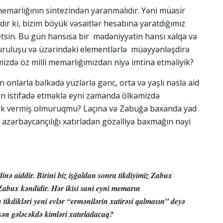
emarlığının sintezindən yaranmalıdır. Yəni müasir
dır ki, bizim böyük vəsaitlər hesabına yaratdığımız
 etsin. Bu gün hansısa bir mədəniyyətin hansı xalqa və
quruluşu və üzərindəki elementlərlə müəyyənləşdirə
imizdə öz milli memarlığımızdan niyə imtina etməliyik?
onlarla bəlkədə yüzlərlə gənc, orta və yaşlı nəslə aid
n istifadə etməklə eyni zamanda ölkəmizdə
tək vermiş olmuruqmu? Laçına və Zabuğa baxanda yad
 azərbaycançılığı xatırladan gözəlliyə baxmağın nəyi
dinə aiddir. Birini biz işğaldan sonra tikdiyimiz Zabux
i Zabux kəndidir. Hər ikisi sani eyni memarın
tikdikləri yeni evlər “ermənilərin xatirəsi qalmasın” deyə
əsən gələcəkdə kimləri xatırladacaq?