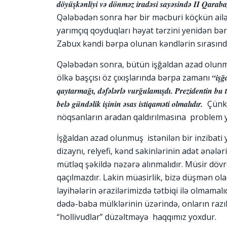
döyüşkənliyi və dönməz iradəsi sayəsində II Qaraba
Qələbədən sonra hər bir məcburi köçkün ailəs
yarımçıq qoyduqları həyat tərzini yenidən bə
Zabux kəndi bərpa olunan kəndlərin sırasında
Qələbədən sonra, bütün işğaldan azad olunm
ölkə başçısı öz çıxışlarında bərpa zamanı
“işğ
qaytarmağı, dəfələrlə vurğulamışdı. Prezidentin bu t
belə gündəlik işinin əsas istiqaməti olmalıdır.
Çünki
nöqsanların aradan qaldırılmasına problem y
İşğaldan azad olunmuş istənilən bir inzibati 
dizaynı, relyefi, kənd sakinlərinin adət ənələ
mütləq şəkildə nəzərə alınmalıdır. Müsir döv
qaçılmazdır. Lakin müasirlik, bizə düşmən ol
layihələrin ərazilərimizdə tətbiqi ilə olmamal
dədə-baba mülklərinin üzərində, onların raz
“hollivudlar” düzəltməyə haqqımız yoxdur.