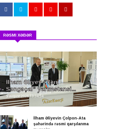
RƏSMI XƏBƏR
İlham Əliyev “Yeni
Səngəçal” yarımstansi...
5 avqust 2026 13:34:54
İlham Əliyevin Çolpon-Ata
şəhərində rəsmi qarşılanma