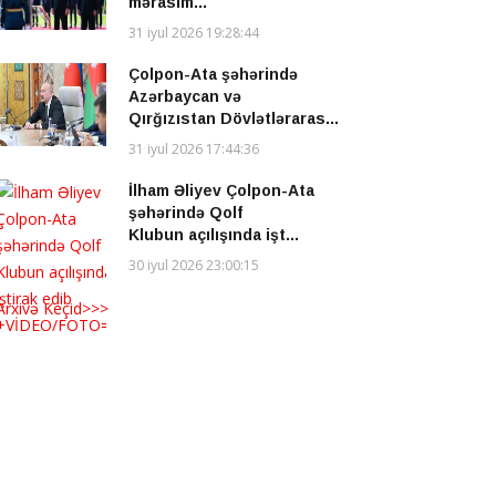
mərasim...
31 iyul 2026 19:28:44
Çolpon-Ata şəhərində
Azərbaycan və
Qırğızıstan Dövlətləraras...
31 iyul 2026 17:44:36
İlham Əliyev Çolpon-Ata
şəhərində Qolf
Klubun açılışında işt...
30 iyul 2026 23:00:15
Arxivə Keçid>>>