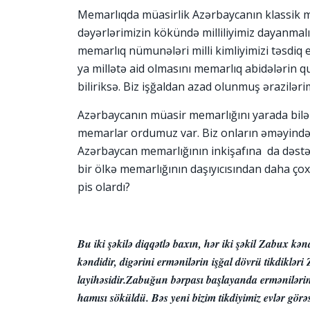
Memarlıqda müasirlik Azərbaycanın klassik m
dəyərlərimizin kökündə milliliyimiz dayanmalı
memarlıq nümunələri milli kimliyimizi təsdiq
ya millətə aid olmasını memarlıq abidələrin 
biliriksə. Biz işğaldan azad olunmuş ərazilər
Azərbaycanın müasir memarlığını yarada bilən 
memarlar ordumuz var. Biz onların əməyində
Azərbaycan memarlığının inkişafına da dəs
bir ölkə memarlığının daşıyıcısından daha çox
pis olardı?
Bu iki şəkilə diqqətlə baxın, hər iki şəkil Zabux kən
kəndidir, digərini ermənilərin işğal dövrü tikdiklər
layihəsidir.Zabuğun bərpası başlayanda ermənilərin 
hamısı söküldü. Bəs yeni bizim tikdiyimiz evlər gör