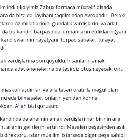
izim indi tikdiyimiz Zabux formaca müxtəlif olsada
lara da bizə də layihəni təqdim edən Avropadır. Beləki
lərdə öz millətlərinin gündəlik vərdişlərini və adət
r də bu kəndin bərpasında ermənilərin etdiklərini(yəni
i kənd evlərinin həyətyanı torpaq sahələri kifayət
di.
ək vərdişlərinə son qoyuldu. İnsanların əmək
amanda adət ənənələrinə də təsirsiz ötüşməyəcək, onu
məskunlaşdırılan və ailə təsərrüfatı ilə məğul olan
nu edə bilməsələr, onların yenidən köhnə
kdən, Allah bizi qorusun.
əndində də əhalinin əmək vərdişləri hər birinin ailə
ilənin gəlirlərini artırırdı. Məsələn peşəsindən asılı
 direktoru, istər müəllim, istərsədə digər peşə sahibi