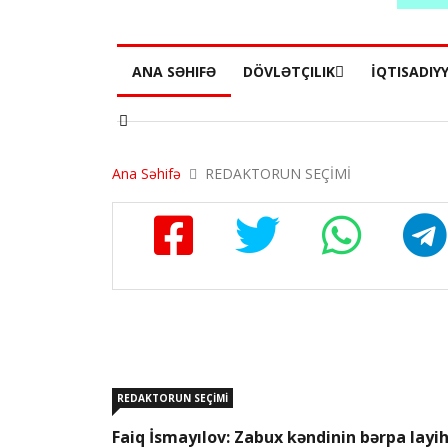
ANA SƏHIFƏ
DÖVLƏTÇILIK
İQTISADIY
Ana Səhifə
REDAKTORUN SEÇİMİ
REDAKTORUN SEÇİMİ
Faiq İsmayılov: Zabux kəndinin bərpa layih