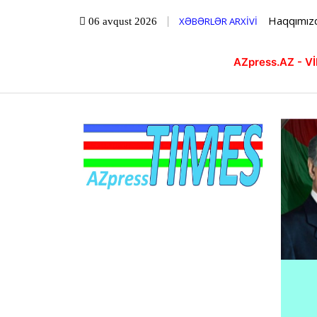
Haqqımız
XƏBƏRLƏR ARXİVİ
06 avqust 2026
AZpress.AZ - 