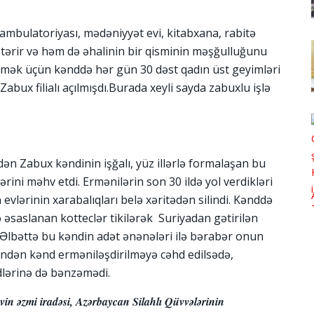
mbulatoriyası, mədəniyyət evi, kitabxana, rabitə
tərir və həm də əhalinin bir qisminin məşğulluğunu
tmək üçün kənddə hər gün 30 dəst qadın üst geyimləri
abux filialı açılmışdı.Burada xeyli sayda zabuxlu işlə
ndən Zabux kəndinin işğalı, yüz illərlə formalaşan bu
ərini məhv etdi. Ermənilərin son 30 ildə yol verdikləri
evlərinin xarabalıqları belə xəritədən silindi. Kənddə
ə əsaslanan kotteclər tikilərək Suriyadan gətirilən
 Əlbəttə bu kəndin adət ənənələri ilə bərabər onun
indən kənd erməniləşdirilməyə cəhd edilsədə,
dlərinə də bənzəmədi.
in əzmi iradəsi, Azərbaycan Silahlı Qüvvələrinin