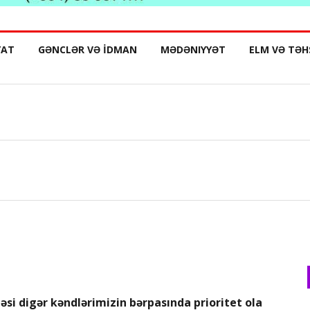
YAT
GƏNCLƏR VƏ İDMAN
MƏDƏNIYYƏT
ELM VƏ TƏH
əsi digər kəndlərimizin bərpasında prioritet ola