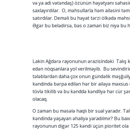
və ya adi vətəndaş) özünün həyətyanı sahəsi
saxlayırdılar. O, məhsullarla həm ailəsini təm
satırdılar. Deməli bu həyat tərzi ölkədə məhs
Əgər bu belədirsə, bəs o zaman biz niyə bu h
Lakin Ağdərə rayonunun ərazisindəki Talış 
edən nöqsanlara yol verilməyib. Bu sevindiri
tələblərdən daha çox onun gündəlik məşğuliyy
kəndində bərpa edilən hər bir ailəyə məxsus 
tövlə tikilib və bu kənddə kəndliyə hər cür şə
olacaq.
O zaman bu məsələ haqlı bir sual yaradır. Ta
kəndində yaşayan əhaliyə yaradılmır? Bu bax
rayonunun digər 125 kəndi üçün pioritet ola