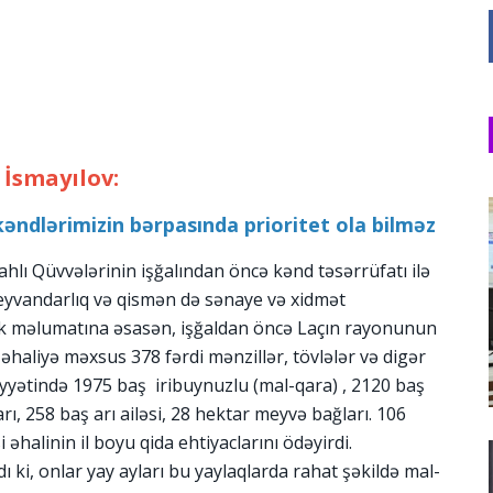
 İsmayılov:
kəndlərimizin bərpasında prioritet ola bilməz
lı Qüvvələrinin işğalından öncə kənd təsərrüfatı ilə
 heyvandarlıq və qismən də sənaye və xidmət
stik məlumatına əsasən, işğaldan öncə Laçın rayonunun
haliyə məxsus 378 fərdi mənzillər, tövlələr və digər
yyətində 1975 baş iribuynuzlu (mal-qara) , 2120 baş
ı, 258 baş arı ailəsi, 28 hektar meyvə bağları. 106
əhalinin il boyu qida ehtiyaclarını ödəyirdi.
ı ki, onlar yay ayları bu yaylaqlarda rahat şəkildə mal-