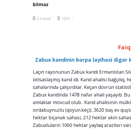
bilməz
2 il əvvəl
1070
Faiq
Zabux kəndinin bərpa layihəsi digər 
Laçın rayonunun Zabux kəndi Ermənistan Silah
ixtisaslaşmış kənd idi. Kənd əhalisi bağçılıq,
sahələrində çalışırdılar. Keçən dövrün stati
Zabux kəndində 1478 nəfər əhali yaşayıb. Bu ə
əmlaklar mövcud olub. Kənd əhalisinin mülki
xırdabuynuzlu (qoyun.keçi), 3620 baş ev quşlar
hektar biçənək sahəsi, 212 hektar əkin sahəsi 
Zabuxluların 1060 hektar yaylaq əraziləri vard