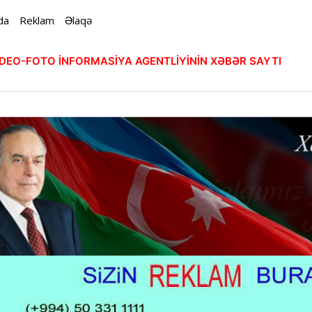
da
Reklam
Əlaqə
VİDEO-FOTO İNFORMASİYA AGENTLİYİNİN XƏBƏR SAYTI