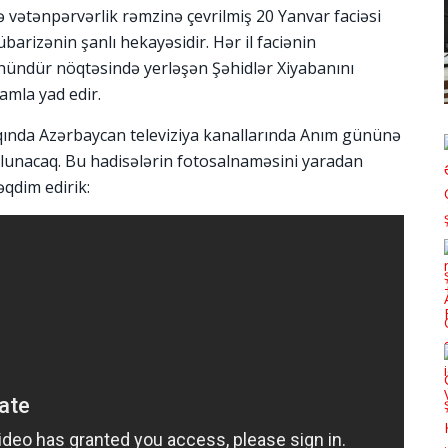
 və vətənpərvərlik rəmzinə çevrilmiş 20 Yanvar faciəsi
barizənin şanlı hekayəsidir. Hər il faciənin
hündür nöqtəsində yerləşən Şəhidlər Xiyabanını
ramla yad edir.
qında Azərbaycan televiziya kanallarında Anım gününə
olunacaq. Bu hadisələrin fotosalnaməsini yaradan
əqdim edirik: