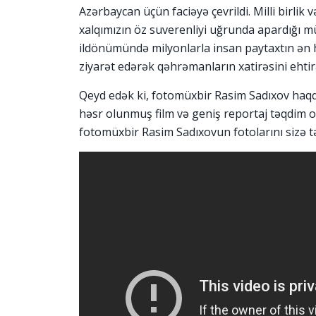
Azərbaycan üçün faciəyə çevrildi. Milli birlik
xalqımızın öz suverenliyi uğrunda apardığı mü
ildönümündə milyonlarla insan paytaxtın ən 
ziyarət edərək qəhrəmanların xatirəsini ehti
Qeyd edək ki, fotomüxbir Rasim Sadıxov haq
həsr olunmuş film və geniş reportaj təqdim 
fotomüxbir Rasim Sadıxovun fotolarını sizə t