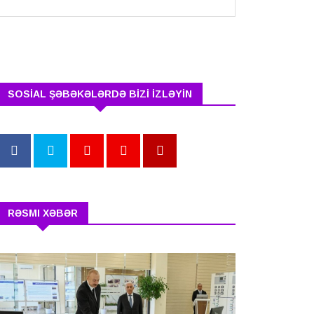
SOSİAL ŞƏBƏKƏLƏRDƏ BİZİ İZLƏYİN
RƏSMI XƏBƏR