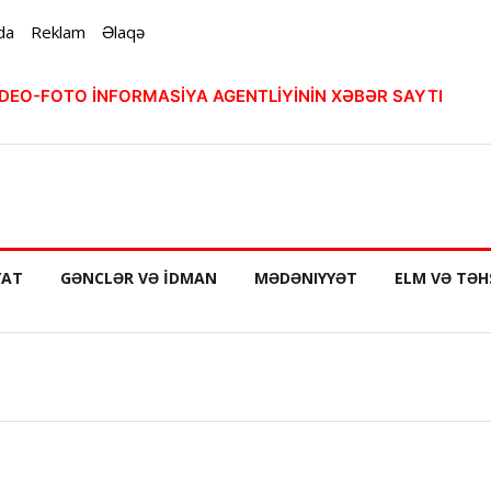
da
Reklam
Əlaqə
VİDEO-FOTO İNFORMASİYA AGENTLİYİNİN XƏBƏR SAYTI
YAT
GƏNCLƏR VƏ İDMAN
MƏDƏNIYYƏT
ELM VƏ TƏH