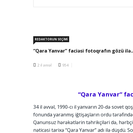
REDAKTORUN SEÇİMİ
“Qara Yanvar” faciəsi fotoqrafın gözü ilə..
2 il əvvəl
954
“Qara Yanvar” faci
34 il əvvəl, 1990-cı il yanvarın 20-də sovet qo
fonunda yaranmış iğtişaşların ordu tərəfindən 
Qanunsuz hərəkətlərin təhrikçiləri də, hərbçil
nəticəsi tarixə “Qara Yanvar” adı ilə düşdü. S