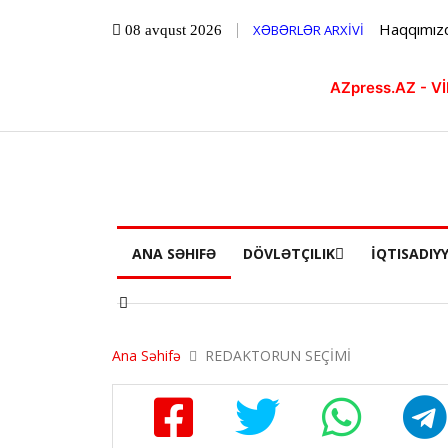
Haqqımız
XƏBƏRLƏR ARXİVİ
08 avqust 2026
AZpress.AZ - 
ANA SƏHIFƏ
DÖVLƏTÇILIK
İQTISADIY
Ana Səhifə
REDAKTORUN SEÇİMİ