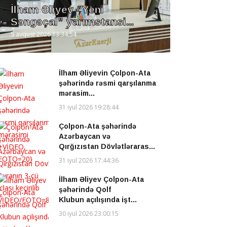
İlham Əliyev “Yeni
Səngəçal” yarımstansi...
5 avqust 2026 13:34:54
İlham Əliyevin Çolpon-Ata
şəhərində rəsmi qarşılanma
mərasim...
31 iyul 2026 19:28:44
Çolpon-Ata şəhərində
Azərbaycan və
Qırğızıstan Dövlətləraras...
31 iyul 2026 17:44:36
İlham Əliyev Çolpon-Ata
şəhərində Qolf
Klubun açılışında işt...
30 iyul 2026 23:00:15