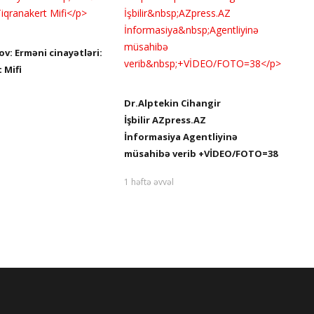
ov: Erməni cinayətləri:
Ba
 Mifi
t
1 
Dr.Alptekin Cihangir
İşbilir AZpress.AZ
İnformasiya Agentliyinə
müsahibə verib +VİDEO/FOTO=38
1 həftə əvvəl