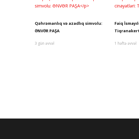
Qəhrəmanlıq və azadlıq simvolu:
Faiq İsmayıl
ƏNVƏR PAŞA
Tiqranakert
3 gün əvvəl
1 həftə əvvəl