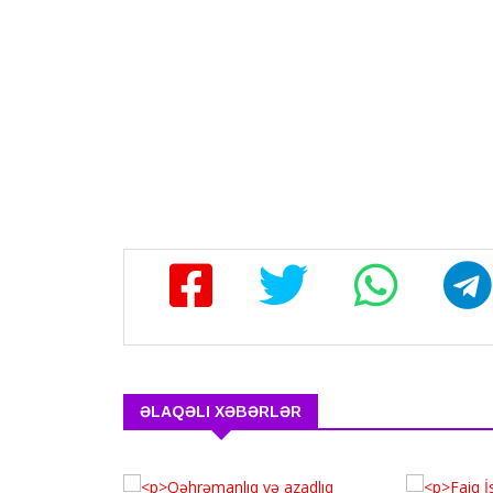
ƏLAQƏLI XƏBƏRLƏR