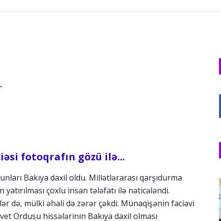
.
əsi fotoqrafın gözü ilə...
şunları Bakıya daxil oldu. Millətlərarası qarşıdurma
yatırılması çoxlu insan tələfatı ilə nəticələndi.
ər də, mülki əhali də zərər çəkdi. Münaqişənin faciəvi
ovet Ordusu hissələrinin Bakıya daxil olması