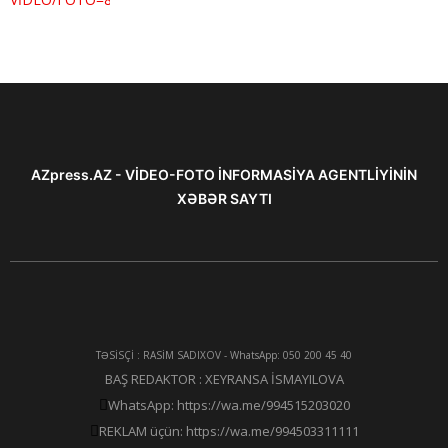
AZpress.AZ - VİDEO-FOTO İNFORMASİYA AGENTLİYİNİN
XƏBƏR SAYTI
TƏSİSÇİ : RASİM SADIXOV - WhatsApp: 050 200 45 40
BAŞ REDAKTOR : XEYRANSA İSMAYILOVA
WhatsApp: https://wa.me/994515203020
REKLAM üçün: https://wa.me/994503311111