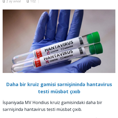
2 ay əvvəl
102
Daha bir kruiz gəmisi sərnişinində hantavirus
testi müsbət çıxıb
İspaniyada MV Hondius kruiz gəmisindəki daha bir
sərnişində hantavirus testi müsbət çıxıb.