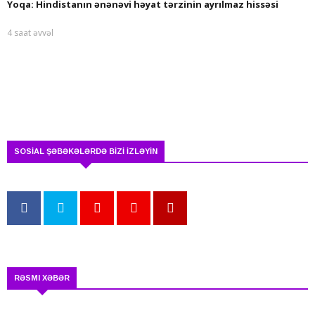
Yoqa: Hindistanın ənənəvi həyat tərzinin ayrılmaz hissəsi
4 saat əvvəl
SOSİAL ŞƏBƏKƏLƏRDƏ BİZİ İZLƏYİN
RƏSMI XƏBƏR
Hikmət Hacıyev: Prezident İlham Əliyev t...