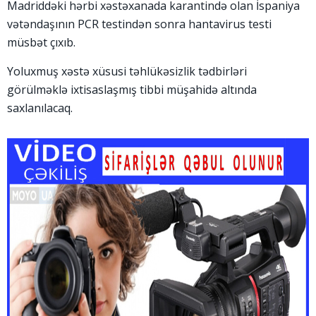
Madriddəki hərbi xəstəxanada karantində olan İspaniya
vətəndaşının PCR testindən sonra hantavirus testi
müsbət çıxıb.
Yoluxmuş xəstə xüsusi təhlükəsizlik tədbirləri
görülməklə ixtisaslaşmış tibbi müşahidə altında
saxlanılacaq.