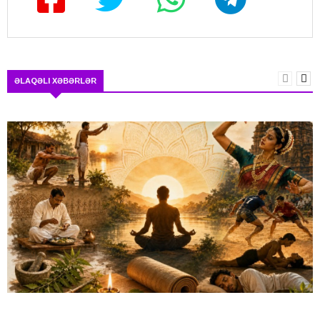
ƏLAQƏLI XƏBƏRLƏR