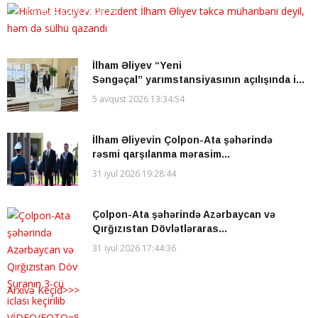
8 avqust 2026 15:38:35
İlham Əliyev “Yeni
Səngəçal” yarımstansiyasının açılışında i...
5 avqust 2026 13:34:54
İlham Əliyevin Çolpon-Ata şəhərində
rəsmi qarşılanma mərasim...
31 iyul 2026 19:28:44
Çolpon-Ata şəhərində Azərbaycan və
Qırğızıstan Dövlətləraras...
31 iyul 2026 17:44:36
Arxivə Keçid>>>