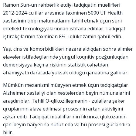
Ramon Sun-un rəhbərlik etdiyi tədqiqatın müəllifləri
2012-2024-cü illər arasında təxminən 5000 UF Health
xəstəsinin tibbi məlumatlarını təhlil etmək üçün süni
intellekt texnologiyalarından istifadə ediblər. Tədqiqat
iştirakçılarının təxminən 8%-i qlükozamin qəbul edib.
Yaş, cins və komorbidlikləri nəzərə aldıqdan sonra alimlər
əlavələr istifadəçilərində yüngül koqnitiv pozğunluqdan
demensiyaya keçmə riskinin statistik cəhətdən
əhəmiyyətli dərəcədə yüksək olduğu qənaətinə gəliblər.
Mümkün mexanizmi müəyyən etmək üçün tədqiqatçılar
Alzheimer xəstəliyi olan xəstələrdən beyin nümunələrini
araşdırıblar. Təhlil O-qlikozilləşmənin - zülallara şəkər
qruplarının əlavə edilməsi prosesinin artan aktivliyini
aşkar edib. Tədqiqat müəlliflərinin fikrincə, qlükozamin
qan-beyin baryerinə nüfuz edə və bu prosesi gücləndirə
bilir.