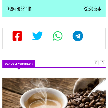
ƏLAQƏLI XƏBƏRLƏR