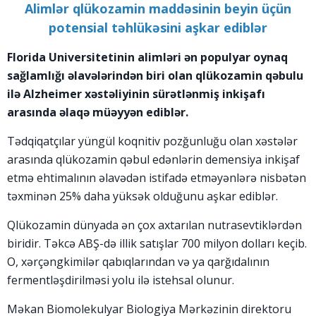
Alimlər qlükozamin maddəsinin beyin üçün
potensial təhlükəsini aşkar ediblər
Florida Universitetinin alimləri ən populyar oynaq
sağlamlığı əlavələrindən biri olan qlükozamin qəbulu
ilə Alzheimer xəstəliyinin sürətlənmiş inkişafı
arasında əlaqə müəyyən ediblər.
Tədqiqatçılar yüngül koqnitiv pozğunluğu olan xəstələr
arasında qlükozamin qəbul edənlərin demensiya inkişaf
etmə ehtimalının əlavədən istifadə etməyənlərə nisbətən
təxminən 25% daha yüksək olduğunu aşkar ediblər.
Qlükozamin dünyada ən çox axtarılan nutrasevtiklərdən
biridir. Təkcə ABŞ-də illik satışlar 700 milyon dolları keçib.
O, xərçəngkimilər qabıqlarından və ya qarğıdalının
fermentləşdirilməsi yolu ilə istehsal olunur.
Məkan Biomolekulyar Biologiya Mərkəzinin direktoru