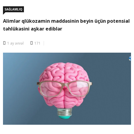
SAĞLAMLIQ
Alimlər qlükozamin maddəsinin beyin üçün potensial
təhlükəsini aşkar ediblər
1 ay əvvəl
171