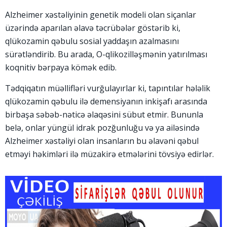
Alzheimer xəstəliyinin genetik modeli olan siçanlar
üzərində aparılan əlavə təcrübələr göstərib ki,
qlükozamin qəbulu sosial yaddaşın azalmasını
sürətləndirib. Bu arada, O-qlikozilləşmənin yatırılması
koqnitiv bərpaya kömək edib.
Tədqiqatın müəllifləri vurğulayırlar ki, tapıntılar hələlik
qlükozamin qəbulu ilə demensiyanın inkişafı arasında
birbaşa səbəb-nəticə əlaqəsini sübut etmir. Bununla
belə, onlar yüngül idrak pozğunluğu və ya ailəsində
Alzheimer xəstəliyi olan insanların bu əlavəni qəbul
etməyi həkimləri ilə müzakirə etmələrini tövsiyə edirlər.