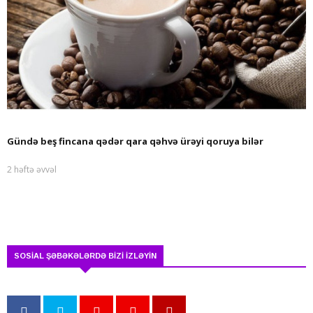
Gündə beş fincana qədər qara qəhvə ürəyi qoruya bilər
2 həftə əvvəl
SOSİAL ŞƏBƏKƏLƏRDƏ BİZİ İZLƏYİN