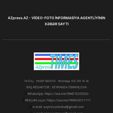
AZpress.AZ - VİDEO-FOTO İNFORMASİYA AGENTLİYİNİN
XƏBƏR SAYTI
TƏSİSÇİ : RASİM SADIXOV - WhatsApp: 050 200 45 40
BAŞ REDAKTOR : XEYRANSA İSMAYILOVA
WhatsApp: https://wa.me/994515203020
REKLAM üçün: https://wa.me/994503311111
e-mail: azpressmedia@gmail.com