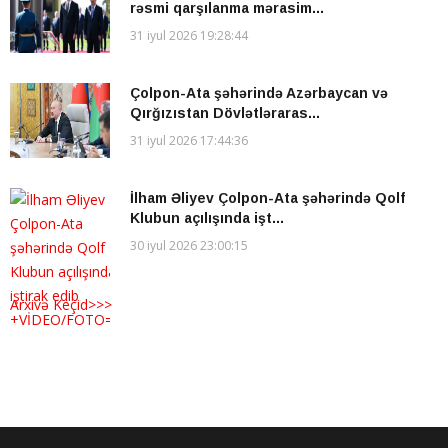
rəsmi qarşılanma mərasim...
31 iyul 2026 19:28:44
Çolpon-Ata şəhərində Azərbaycan və
Qırğızıstan Dövlətləraras...
31 iyul 2026 17:44:36
İlham Əliyev Çolpon-Ata şəhərində Qolf
Klubun açılışında işt...
30 iyul 2026 23:00:15
Arxivə Keçid>>>