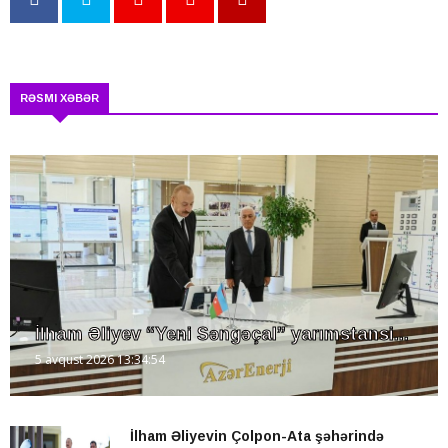
RƏSMI XƏBƏR
İlham Əliyev “Yeni Səngəçal” yarımstansi...
5 avqust 2026 13:34:54
İlham Əliyevin Çolpon-Ata şəhərində