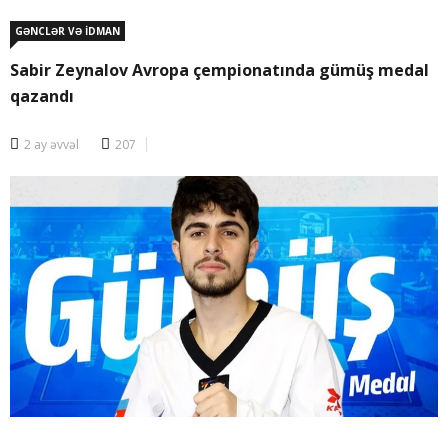
GƏNCLƏR VƏ İDMAN
Sabir Zeynalov Avropa çempionatında gümüş medal
qazandı
2 ay əvvəl
207