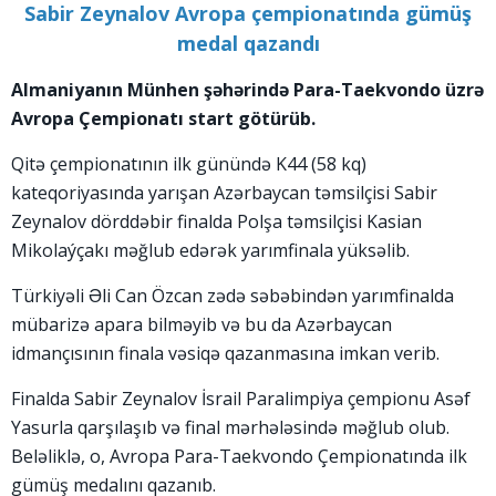
Sabir Zeynalov Avropa çempionatında gümüş
medal qazandı
Almaniyanın Münhen şəhərində Para-Taekvondo üzrə
Avropa Çempionatı start götürüb.
Qitə çempionatının ilk günündə K44 (58 kq)
kateqoriyasında yarışan Azərbaycan təmsilçisi Sabir
Zeynalov dörddəbir finalda Polşa təmsilçisi Kasian
Mikolaýçakı məğlub edərək yarımfinala yüksəlib.
Türkiyəli Əli Can Özcan zədə səbəbindən yarımfinalda
mübarizə apara bilməyib və bu da Azərbaycan
idmançısının finala vəsiqə qazanmasına imkan verib.
Finalda Sabir Zeynalov İsrail Paralimpiya çempionu Asəf
Yasurla qarşılaşıb və final mərhələsində məğlub olub.
Beləliklə, o, Avropa Para-Taekvondo Çempionatında ilk
gümüş medalını qazanıb.