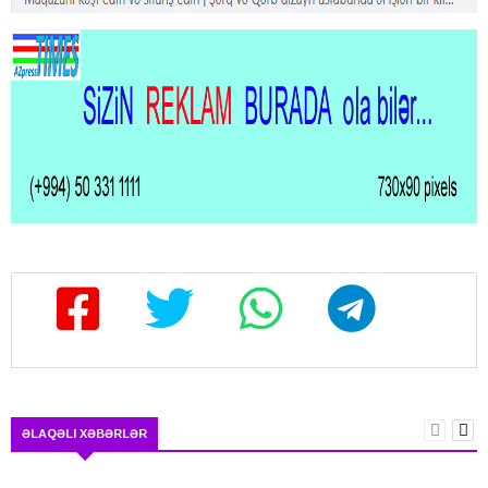
ƏLAQƏLI XƏBƏRLƏR