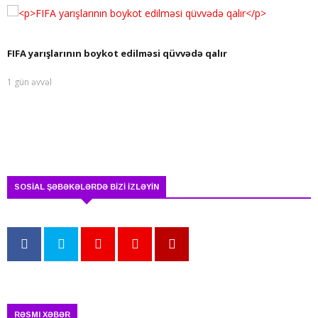
FIFA yarışlarının boykot edilməsi qüvvədə qalır
1 gün əvvəl
SOSİAL ŞƏBƏKƏLƏRDƏ BİZİ İZLƏYİN
RƏSMI XƏBƏR