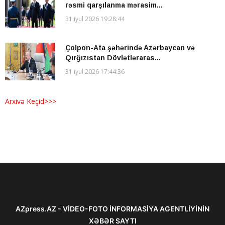
rəsmi qarşılanma mərasim...
31 iyul 2026 19:28:44
Çolpon-Ata şəhərində Azərbaycan və
Qırğızıstan Dövlətləraras...
31 iyul 2026 17:44:36
Arxivə Keçid>>>
AZpress.AZ - VİDEO-FOTO İNFORMASİYA AGENTLİYİNİN
XƏBƏR SAYTI