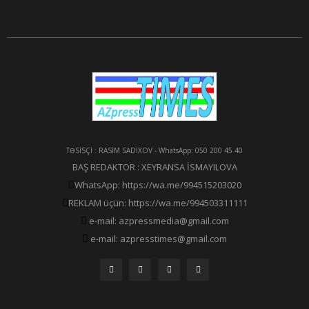
TƏSİSÇİ : RASİM SADIXOV - WhatsApp: 050 200 45 40
BAŞ REDAKTOR : XEYRANSA İSMAYILOVA
WhatsApp: https://wa.me/994515203020
REKLAM üçün: https://wa.me/994503311111
e-mail: azpressmedia@gmail.com
e-mail: azpresstimes@gmail.com