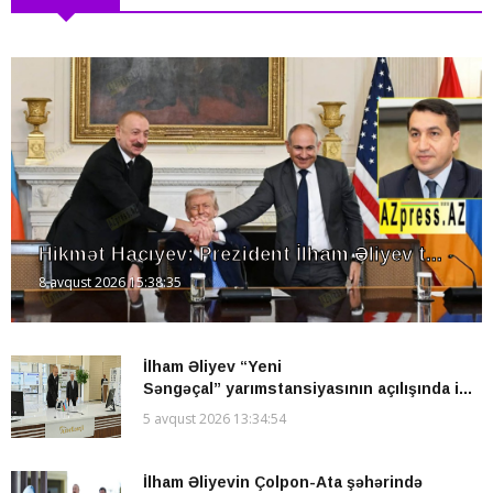
Hikmət Hacıyev: Prezident İlham Əliyev t...
8 avqust 2026 15:38:35
İlham Əliyev “Yeni
Səngəçal” yarımstansiyasının açılışında i...
5 avqust 2026 13:34:54
İlham Əliyevin Çolpon-Ata şəhərində