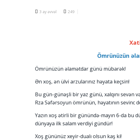
3 ay əvvəl
249
Xat
Ömrünüzün əla
Ömrünüzün əlamətdar günü mübarək!
Ən xoş, ən ülvi arzularınız həyata keçsin!
Bu gün-günəşli bir yaz günü, xalqını sevən və
Rza Səfərsoyun ömrünün, həyatının sevinc d
Yazın xoş ətirli bir günündə-mayın 6-da bu d
dünyaya ilk salam verdiyi gündür!
Xoş gününüz xeyir-dualı olsun kaş ki!