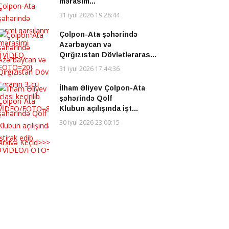
mərasim...
31 iyul 2026 19:28:44
Çolpon-Ata şəhərində
Azərbaycan və
Qırğızıstan Dövlətləraras...
31 iyul 2026 17:44:36
İlham Əliyev Çolpon-Ata
şəhərində Qolf
Klubun açılışında işt...
30 iyul 2026 23:00:15
Arxivə Keçid>>>