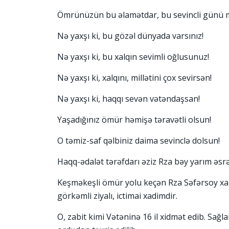
Ömrünüzün bu əlamətdar, bu sevincli günü mü
Nə yaxşı ki, bu gözəl dünyada varsınız!
Nə yaxşı ki, bu xalqın sevimli oğlusunuz!
Nə yaxşı ki, xalqını, millətini çox sevirsən!
Nə yaxşı ki, haqqı sevən vətəndaşsan!
Yaşadığınız ömür həmişə təravətli olsun!
O təmiz-saf qəlbiniz daima sevinclə dolsun!
Haqq-ədalət tərəfdarı əziz Rza bəy yarım əsr
Keşməkeşli ömür yolu keçən Rza Səfərsoy xalqı
görkəmli ziyalı, ictimai xadimdir.
O, zabit kimi Vətəninə 16 il xidmət edib. Sağ