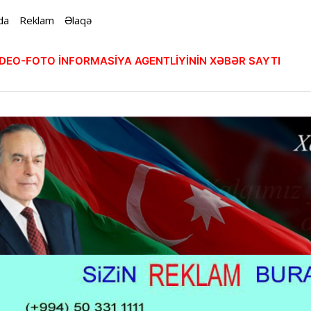
da
Reklam
Əlaqə
VİDEO-FOTO İNFORMASİYA AGENTLİYİNİN XƏBƏR SAYTI