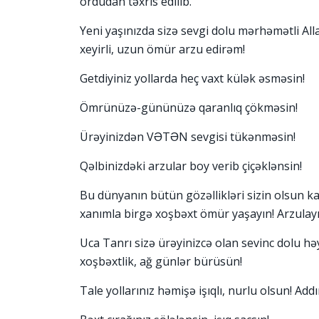
ordudan təxris edilib.
Yeni yaşınızda sizə sevgi dolu mərhəmətli All
xeyirli, uzun ömür arzu edirəm!
Getdiyiniz yollarda heç vaxt külək əsməsin!
Ömrünüzə-gününüzə qaranlıq çökməsin!
Ürəyinizdən VƏTƏN sevgisi tükənməsin!
Qəlbinizdəki arzular boy verib çiçəklənsin!
Bu dünyanın bütün gözəllikləri sizin olsun ka
xanımla birgə xoşbəxt ömür yaşayın! Arzulayır
Uca Tanrı sizə ürəyinizcə olan sevinc dolu h
xoşbəxtlik, ağ günlər bürüsün!
Tale yollarınız həmişə işıqlı, nurlu olsun! Ad