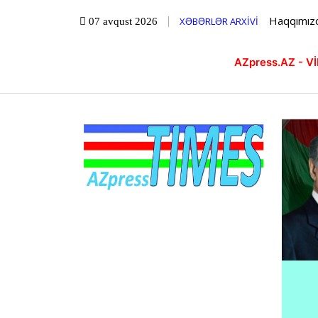
Haqqımız
XƏBƏRLƏR ARXİVİ
07 avqust 2026
AZpress.AZ - 