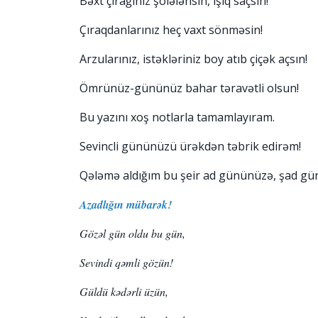
Bəxt çırağınız şölələnsin, işıq saçsın!
Çıraqdanlarınız heç vaxt sönməsin!
Arzularınız, istəkləriniz boy atıb çiçək açsın!
Ömrünüz-gününüz bahar təravətli olsun!
Bu yazını xoş notlarla tamamlayıram.
Sevincli gününüzü ürəkdən təbrik edirəm!
Qələmə aldığım bu şeir ad gününüzə, şad g
Azadlığın mübarək!
Gözəl gün oldu bu gün,
Sevindi qəmli gözün!
Güldü kədərli üzün,