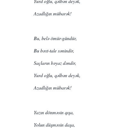
Yurd oğlu, qəlbən deyək,
Azadlığın mübarək!
Bu, belə ömür-gündür,
Bu bəxt-tale sənindir,
Saçların bəyaz dəndir,
Yurd oğlu, qəlbən deyək,
Azadlığın mübarək!
Yazın dönməsin qışa,
Yolun düşməsin daşa,