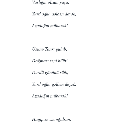
Varlığın olsun, yaşa,
Yurd oğlu, qəlbən deyək,
Azadlığın mübarək!
Üzünə Tanrı gülüb,
Doğması səni bilib!
Dərdli gününü silib,
Yurd oğlu, qəlbən deyək,
Azadlığın mübarək!
Haqqı sevən oğulsan,