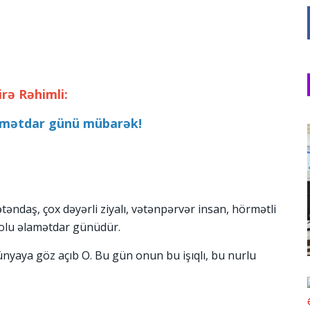
irə Rəhimli:
mətdar günü mübarək!
təndaş, çox dəyərli ziyalı, vətənpərvər insan, hörmətli
olu əlamətdar günüdür.
ünyaya göz açıb O. Bu gün onun bu işıqlı, bu nurlu