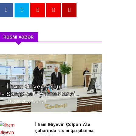
RƏSMI XƏBƏR
İlham Əliyev “Yeni
Səngəçal” yarımstansi...
5 avqust 2026 13:34:54
İlham Əliyevin Çolpon-Ata
şəhərində rəsmi qarşılanma