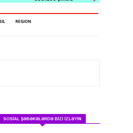
SIL
REGION
SOSİAL ŞƏBƏKƏLƏRDƏ BİZİ İZLƏYİN