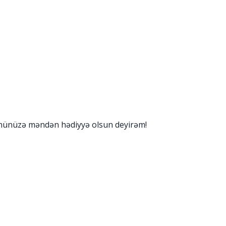
ününüzə məndən hədiyyə olsun deyirəm!