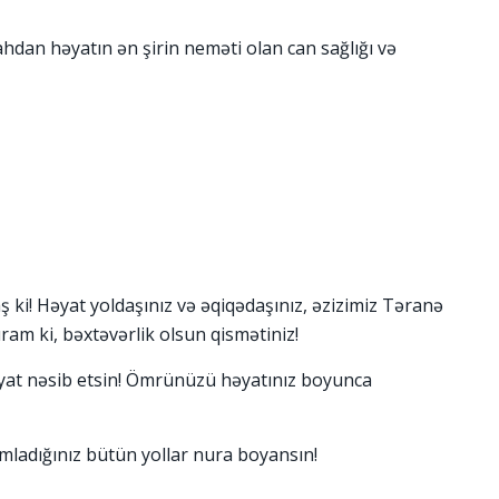
ahdan həyatın ən şirin neməti olan can sağlığı və
ş ki! Həyat yoldaşınız və əqiqədaşınız, əzizimiz Təranə
am ki, bəxtəvərlik olsun qismətiniz!
əyat nəsib etsin! Ömrünüzü həyatınız boyunca
dımladığınız bütün yollar nura boyansın!