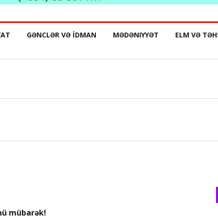
YAT
GƏNCLƏR VƏ İDMAN
MƏDƏNIYYƏT
ELM VƏ TƏH
nü mübarək!