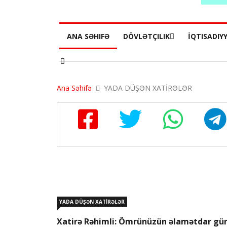
ANA SƏHIFƏ
DÖVLƏTÇILIK
İQTISADIY
Ana Səhifə
YADA DÜŞƏN XATİRƏLƏR
YADA DÜŞƏN XATİRƏLƏR
Xatirə Rəhimli: Ömrünüzün əlamətdar gü