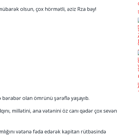
barək olsun, çox hörmətli, əziz Rza bəy!
ə bərabər olan ömrünü şərəflə yaşayıb.
nı, millətini, ana vətənini öz canı qədər çox sevən
lamlığını vətənə fəda edərək kapitan rütbəsində