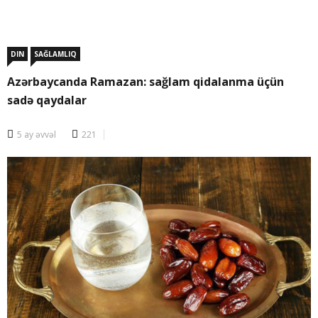
DIN
SAĞLAMLIQ
Azərbaycanda Ramazan: sağlam qidalanma üçün
sadə qaydalar
5 ay əvvəl
221