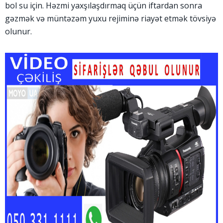
bol su için. Həzmi yaxşılaşdırmaq üçün iftardan sonra
gəzmək və müntəzəm yuxu rejiminə riayət etmək tövsiyə
olunur.