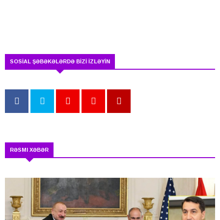
SOSİAL ŞƏBƏKƏLƏRDƏ BİZİ İZLƏYİN
RƏSMI XƏBƏR