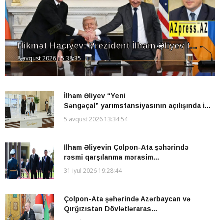
Hikmət Hacıyev: Prezident İlham Əliyev t...
8 avqust 2026 15:38:35
İlham Əliyev “Yeni
Səngəçal” yarımstansiyasının açılışında i...
5 avqust 2026 13:34:54
İlham Əliyevin Çolpon-Ata şəhərində
rəsmi qarşılanma mərasim...
31 iyul 2026 19:28:44
Çolpon-Ata şəhərində Azərbaycan və
Qırğızıstan Dövlətləraras...