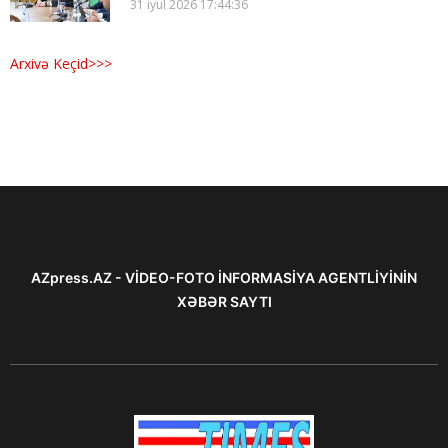
31 iyul 2026 17:44:36
Arxivə Keçid>>>
AZpress.AZ - VİDEO-FOTO İNFORMASİYA AGENTLİYİNİN
XƏBƏR SAYTI