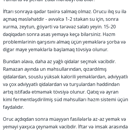
İftarı sonraya qədər təxirə salmaq olmaz. Orucu ilıq su ilə
açmaq məsləhətdir - əvvəlcə 1-2 stəkan su için, sonra
xurma, zeytun, göyərti və tərəvəz salatı yeyin. 15-20
dəqiqədən sonra əsas yeməyə keçə bilərsiniz. Həzm
problemlərinin qarşısını almaq üçün yeməklərə şorba və
digər maye yeməklərlə başlamaq tövsiyə olunur.
Bundan əlavə, daha az yağlı qidalar seçmək vacibdir.
Ramazan ayında un məhsullarından, qızardılmış
qidalardan, souslu yüksək kalorili yeməklərdən, ədviyyatlı
və çox ədviyyatlı qidalardan və turşulardan həddindən
artıq istifadə etməmək tövsiyə olunur. Qatıq və ayran
kimi fermentləşdirilmiş süd məhsulları həzm sistemi üçün
faydalıdır.
Oruc açdıqdan sonra müəyyən fasilələrlə az-az yemək və
yeməyi yaxşıca çeynəmək vacibdir. İftar və imsak arasında