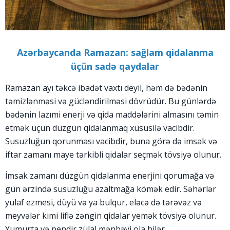
Azərbaycanda Ramazan: sağlam qidalanma
üçün sadə qaydalar
Ramazan ayı təkcə ibadət vaxtı deyil, həm də bədənin
təmizlənməsi və gücləndirilməsi dövrüdür. Bu günlərdə
bədənin lazımi enerji və qida maddələrini almasını təmin
etmək üçün düzgün qidalanmaq xüsusilə vacibdir.
Susuzluğun qorunması vacibdir, buna görə də imsak və
iftar zamanı maye tərkibli qidalar seçmək tövsiyə olunur.
İmsak zamanı düzgün qidalanma enerjini qorumağa və
gün ərzində susuzluğu azaltmağa kömək edir. Səhərlər
yulaf ezmesi, düyü və ya bulqur, eləcə də tərəvəz və
meyvələr kimi liflə zəngin qidalar yemək tövsiyə olunur.
Yumurta və pendir zülal mənbəyi ola bilər.