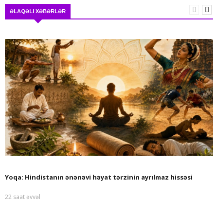
ƏLAQƏLI XƏBƏRLƏR
Yoqa: Hindistanın ənənəvi həyat tərzinin ayrılmaz hissəsi
22 saat əvvəl