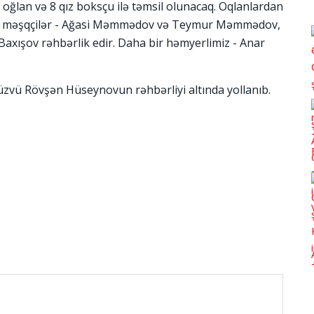
oğlan və 8 qız boksçu ilə təmsil olunacaq. Oqlanlardan
v, məşqçilər - Ağasi Məmmədov və Teymur Məmmədov,
axışov rəhbərlik edir. Daha bir həmyerlimiz - Anar
zvü Rövşən Hüseynovun rəhbərliyi altında yollanıb.