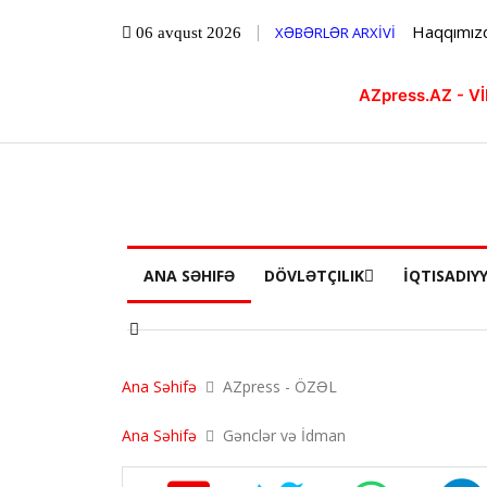
Haqqımız
XƏBƏRLƏR ARXİVİ
06 avqust 2026
AZpress.AZ - 
ANA SƏHIFƏ
DÖVLƏTÇILIK
İQTISADIY
Ana Səhifə
AZpress - ÖZƏL
Ana Səhifə
Gənclər və İdman