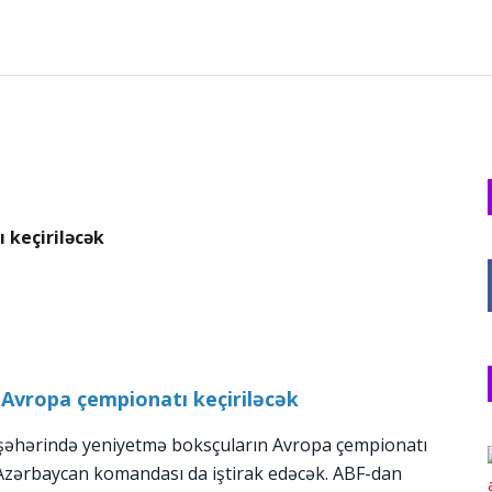
 keçiriləcək
 Avropa çempionatı keçiriləcək
 şəhərində yeniyetmə boksçuların Avropa çempionatı
 Azərbaycan komandası da iştirak edəcək. ABF-dan