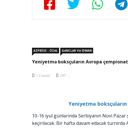
AZPRESS - ÖZƏL
GƏNCLƏR VƏ İDMAN
Yeniyetmə boksçuların Avropa çempionatı
1 il əvvəl
297
Yeniyetmə boksçuların
10-16 iyul günlərində Serbiyanın Novi Pazar
keçiriləcək. Bir həftə davam edəcək turnirdə