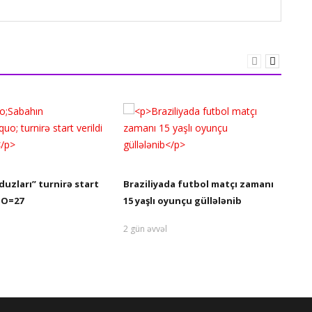
So
duzları” turnirə start
Braziliyada futbol matçı zamanı
s
TO=27
15 yaşlı oyunçu güllələnib
2 
2 gün əvvəl