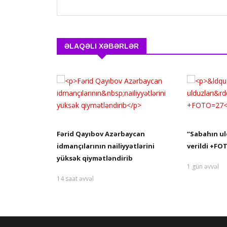
ƏLAQƏLI XƏBƏRLƏR
Fərid Qayıbov Azərbaycan
“Sabahın ul
idmançılarının nailiyyətlərini
verildi +FO
yüksək qiymətləndirib
1 gün əvvəl
14 saat əvvəl