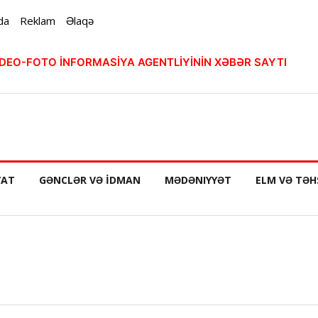
da
Reklam
Əlaqə
VİDEO-FOTO İNFORMASİYA AGENTLİYİNİN XƏBƏR SAYTI
YAT
GƏNCLƏR VƏ İDMAN
MƏDƏNIYYƏT
ELM VƏ TƏH