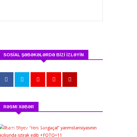
SOSİAL ŞƏBƏKƏLƏRDƏ BİZİ İZLƏYİN
RƏSMI XƏBƏR
İlham Əliyev “Yeni
Səngəçal” yarımstansi...
5 avqust 2026 13:34:54