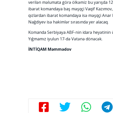
verilən məlumata görə ölkəmiz bu yarışda 12 
ibarət komandaya baş məşqçi Vaqif Kazımo
qızlardan ibarət komandaya isə məşqçi Anar B
Nağdiyev isə hakimlər sırasında yer alacaq.
Komanda Serbiyaya ABF-nin idarə heyətinin ü
Yığmamız iyulun 17-də Vətənə dönəcək.
İNTİQAM Məmmədov