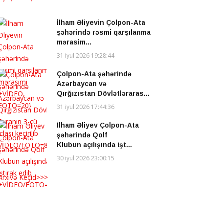
İlham Əliyevin Çolpon-Ata
şəhərində rəsmi qarşılanma
mərasim...
31 iyul 2026 19:28:44
Çolpon-Ata şəhərində
Azərbaycan və
Qırğızıstan Dövlətləraras...
31 iyul 2026 17:44:36
İlham Əliyev Çolpon-Ata
şəhərində Qolf
Klubun açılışında işt...
30 iyul 2026 23:00:15
Arxivə Keçid>>>