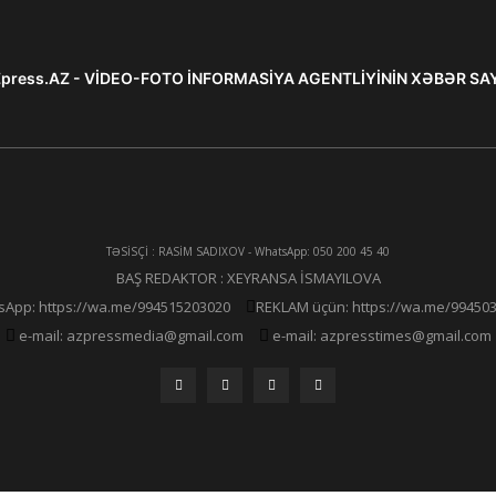
press.AZ - VİDEO-FOTO İNFORMASİYA AGENTLİYİNİN XƏBƏR SA
TƏSİSÇİ : RASİM SADIXOV - WhatsApp: 050 200 45 40
BAŞ REDAKTOR : XEYRANSA İSMAYILOVA
App: https://wa.me/994515203020
REKLAM üçün: https://wa.me/99450
e-mail: azpressmedia@gmail.com
e-mail: azpresstimes@gmail.com