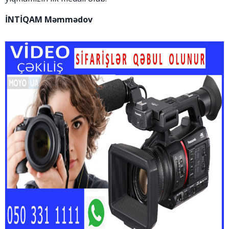
İNTİQAM Məmmədov