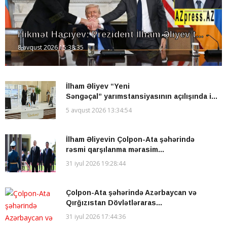
Hikmət Hacıyev: Prezident İlham Əliyev t...
8 avqust 2026 15:38:35
İlham Əliyev “Yeni
Səngəçal” yarımstansiyasının açılışında i...
5 avqust 2026 13:34:54
İlham Əliyevin Çolpon-Ata şəhərində
rəsmi qarşılanma mərasim...
31 iyul 2026 19:28:44
Çolpon-Ata şəhərində Azərbaycan və
Qırğızıstan Dövlətləraras...
31 iyul 2026 17:44:36