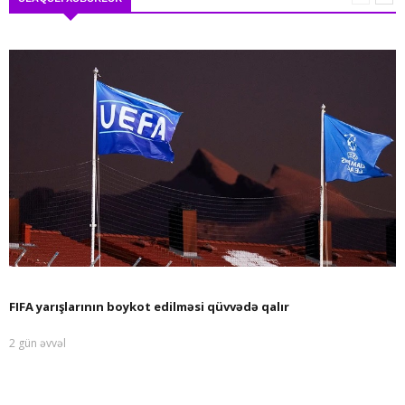
FIFA yarışlarının boykot edilməsi qüvvədə qalır
2 gün əvvəl