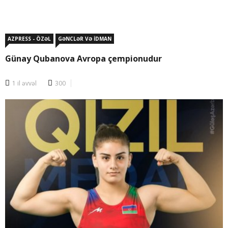
AZPRESS - ÖZƏL
GƏNCLƏR VƏ İDMAN
Günay Qubanova Avropa çempionudur
1 il əvvəl
300