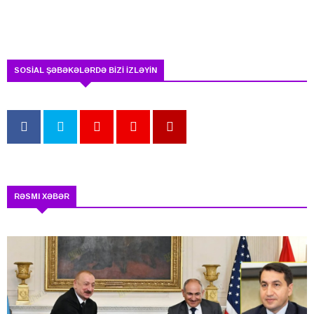
SOSİAL ŞƏBƏKƏLƏRDƏ BİZİ İZLƏYİN
RƏSMI XƏBƏR