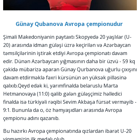
Günay Qubanova Avropa çempionudur
Şimali Makedoniyanin paytaxtı Skopyedə 20 yaşlılar (U-
20) arasında idman güləşi üzrə keçirilən və Azərbaycan
təmsilçilərinin iştirak etdiyi Avropa çempionatı davam
edir. Dünən Azərbaycan yığmasının daha bir üzvü - 59 kq
çəkidə mübarizə aparan Günay Qurbanova uğurlu çıxışını
davam etdirməklə fəxri kürsünün ən yüksək pilləsinə
qalxıb.Qeyd edək ki, yarımfinalda belaruslu Marta
Hetmanovaya (11:0) qalib gələn güləşçimiz həlledici
finalda isə türkiyəli rəqibi Sevim Akbaşa fürsət verməyib -
9:1. Bununla da o, öz həmyaşıdları arasında Avropa
çempionu adını qazanıb.
Bu hazırkı Avropa çempionatında qızlardan ibarət U-20
yiqmamizin ilk medalı olub.