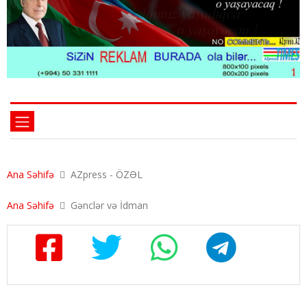
Ana Səhifə
AZpress - ÖZƏL
Ana Səhifə
Gənclər və İdman