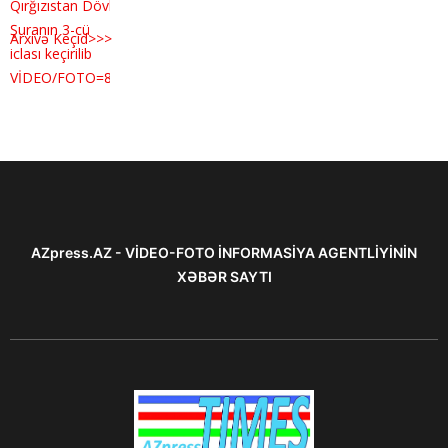
Arxivə Keçid>>>
AZpress.AZ - VİDEO-FOTO İNFORMASİYA AGENTLİYİNİN
XƏBƏR SAYTI