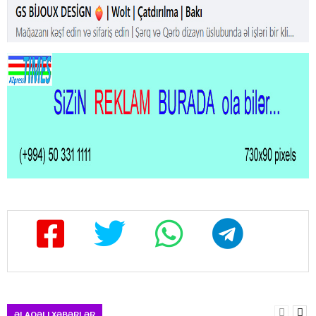
ƏLAQƏLI XƏBƏRLƏR