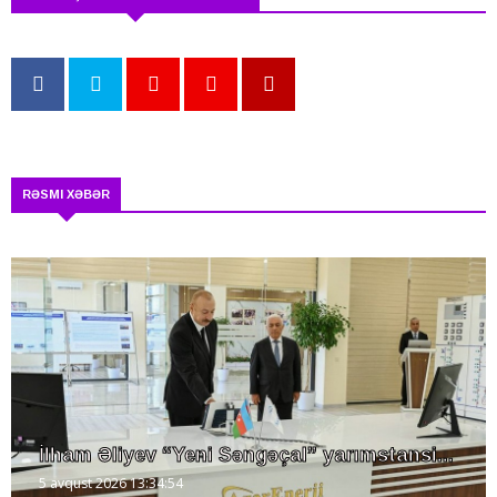
RƏSMI XƏBƏR
İlham Əliyev “Yeni Səngəçal” yarımstansi...
5 avqust 2026 13:34:54