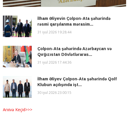
İlham Əliyevin Çolpon-Ata şəhərində
rəsmi qarşılanma mərasim...
31 iyul 2026 19:28:44
Çolpon-Ata şəhərində Azərbaycan və
Qırğızıstan Dövlətləraras...
31 iyul 2026 17:44:36
İlham Əliyev Çolpon-Ata şəhərində Qolf
Klubun açılışında işt...
30 iyul 2026 23:00:15
Arxivə Keçid>>>