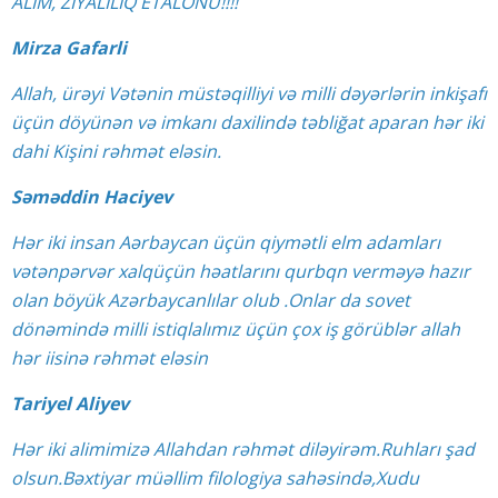
ALİM, ZİYALILIQ ETALONU!!!!
Mirza Gafarli
Allah, ürəyi Vətənin müstəqilliyi və milli dəyərlərin inkişafı
üçün döyünən və imkanı daxilində təbliğat aparan hər iki
dahi Kişini rəhmət eləsin.
Səməddin Haciyev
Hər iki insan Aərbaycan üçün qiymətli elm adamları
vətənpərvər xalqüçün həatlarını qurbqn verməyə hazır
olan böyük Azərbaycanlılar olub .Onlar da sovet
dönəmində milli istiqlalımız üçün çox iş görüblər allah
hər iisinə rəhmət eləsin
Tariyel Aliyev
Hər iki alimimizə Allahdan rəhmət diləyirəm.Ruhları şad
olsun.Bəxtiyar müəllim filologiya sahəsində,Xudu