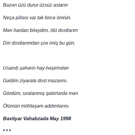
Bəzən üzü durur üzsüz astarın
Neçə pilləsi var tək bircə ömrün.
Mən hardan biləydim, ölü dostlarım
Diri dostlarımdan çox imiş bu gün.
Usanıb şəhərin hay-həşirindən
Gəldim ziyarətə dost məzarını.
Gördüm, sıralanmış qəbirlərdə mən
Ölümün möhtəşəm addımlarını.
Bəxtiyar Vahabzadə May 1998
* * *