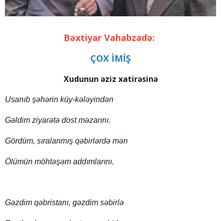
Bəxtiyar Vahabzadə:
ÇOX İMİŞ
Xudunun əziz xatirəsinə
Usanıb şəhərin küy-kələyindən
Gəldim ziyarətə dost məzarını.
Gördüm, sıralanmış qəbirlərdə mən
Ölümün möhtəşəm addımlarını.
Gəzdim qəbristanı, gəzdim səbirlə