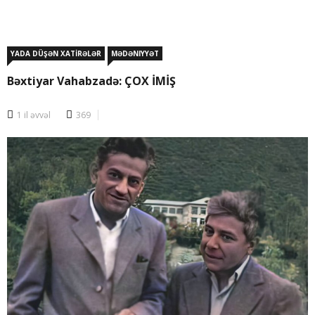
YADA DÜŞƏN XATİRƏLƏR
MƏDƏNIYYƏT
Bəxtiyar Vahabzadə: ÇOX İMİŞ
1 il əvvəl
369