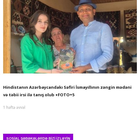
Hindistanın Azərbaycandakı Səfiri İsmayıllının zəngin mədəni
və təbii irsi ilə tanış olub +FOTO=5
1 həftə əvvəl
SOSİAL ŞƏBƏKƏLƏRDƏ BİZİ İZLƏYİN