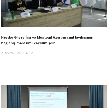
Heydər Əliyev İrsi və Müstəqil Azərbaycan! layihəsinin
bağlanış mərasimi keçirilmişdir
23 fevral 2026 11:47:02