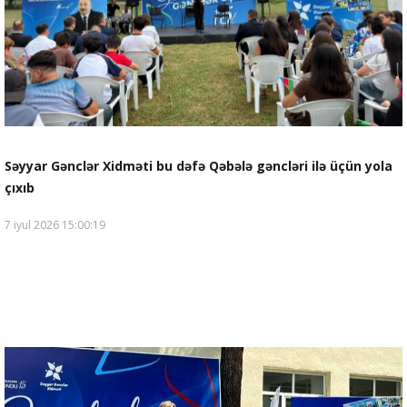
Səyyar Gənclər Xidməti bu dəfə Qəbələ gəncləri ilə üçün yola
çıxıb
7 iyul 2026 15:00:19