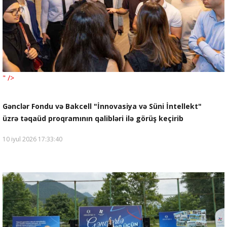
" />
Gənclər Fondu və Bakcell "İnnovasiya və Süni İntellekt"
üzrə təqaüd proqramının qalibləri ilə görüş keçirib
10 iyul 2026 17:33:40