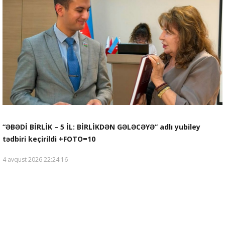
“ƏBƏDİ BİRLİK – 5 İL: BİRLİKDƏN GƏLƏCƏYƏ” adlı yubiley
tədbiri keçirildi +FOTO=10
4 avqust 2026 22:24:16