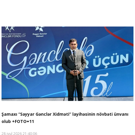
Şamaxı “Səyyar Gənclər Xidməti” layihəsinin növbəti ünvanı
olub +FOTO=11
28 iyul 2026 21:40:06