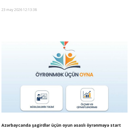
23 may 2026 12:13:38
Azərbaycanda şagirdlər üçün oyun əsaslı öyrənməyə start