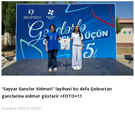
“Səyyar Gənclər Xidməti” layihəsi bu dəfə Qobustan
gənclərinə xidmət göstərir +FOTO=11
4 avqust 2026 21:59:56