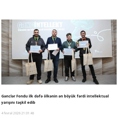
Gənclər Fondu ilk dəfə ölkənin ən böyük fərdi intellektual
yarışını təşkil edib
4 fevral 2026 21:01:48