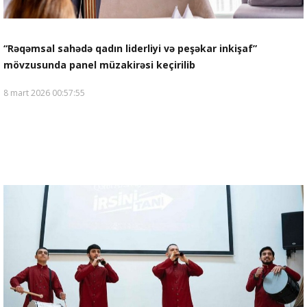
“Rəqəmsal sahədə qadın liderliyi və peşəkar inkişaf”
mövzusunda panel müzakirəsi keçirilib
8 mart 2026 00:57:55