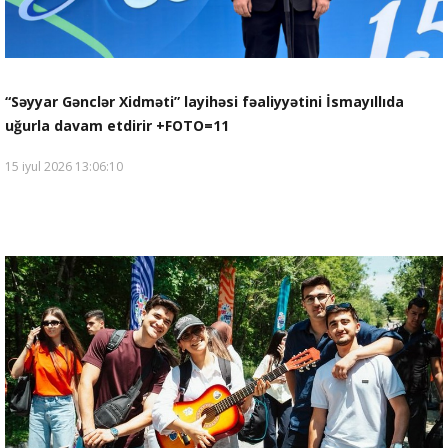
“Səyyar Gənclər Xidməti” layihəsi fəaliyyətini İsmayıllıda
uğurla davam etdirir +FOTO=11
15 iyul 2026 13:06:10