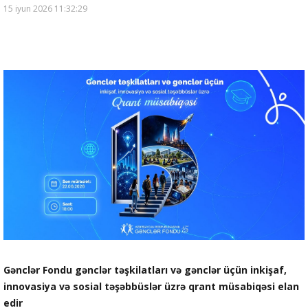
15 iyun 2026 11:32:29
Gənclər Fondu gənclər təşkilatları və gənclər üçün inkişaf,
innovasiya və sosial təşəbbüslər üzrə qrant müsabiqəsi elan
edir