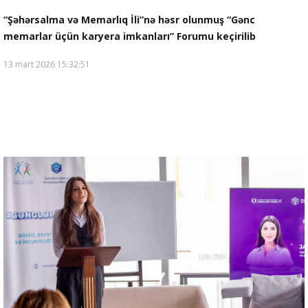
“Şəhərsalma və Memarlıq İli”nə həsr olunmuş “Gənc
memarlar üçün karyera imkanları” Forumu keçirilib
13 mart 2026 15:32:51