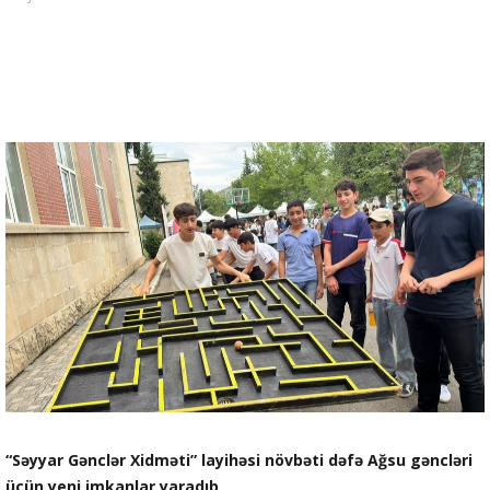
“Səyyar Gənclər Xidməti” layihəsi növbəti dəfə Ağsu gəncləri
üçün yeni imkanlar yaradıb