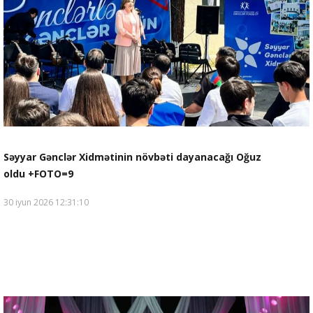
Səyyar Gənclər Xidmətinin növbəti dayanacağı Oğuz
oldu +FOTO=9
30 iyun 2026 12:31:10