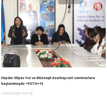
Heydər Əliyev İrsi və Müstəqil Azərbaycan! seminarlara
başlanılmışdır +FOTO=13
12 fevral 2026 14:37:49