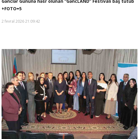
Gənclər Gününə həsr olunan “GəncLAND” Festivalı baş tutub
+FOTO=5
2 fevral 2026 21:09:42