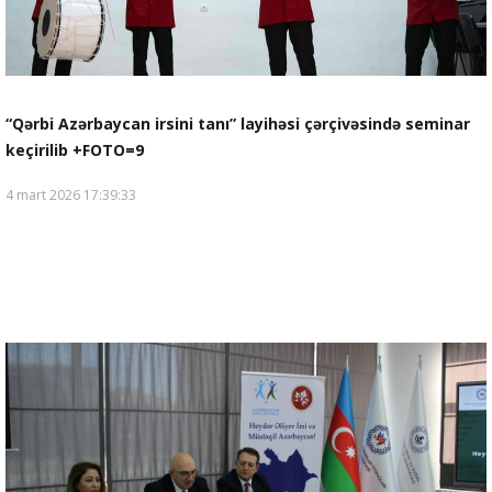
“Qərbi Azərbaycan irsini tanı” layihəsi çərçivəsində seminar
keçirilib +FOTO=9
4 mart 2026 17:39:33