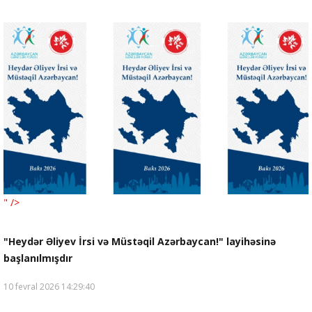
" />
"Heydər Əliyev İrsi və Müstəqil Azərbaycan!" layihəsinə
başlanılmışdır
10 fevral 2026 14:29:40