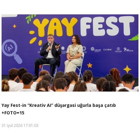
Yay Fest-in “Kreativ AI” düşərgəsi uğurla başa çatıb
+FOTO=15
31 iyul 2026 17:01:03