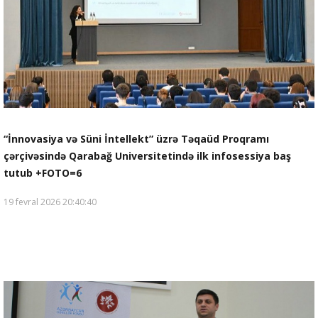
“İnnovasiya və Süni İntellekt” üzrə Təqaüd Proqramı
çərçivəsində Qarabağ Universitetində ilk infosessiya baş
tutub +FOTO=6
19 fevral 2026 20:40:40