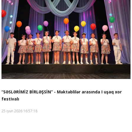
“SƏSLƏRİMİZ BİRLƏŞSİN” - Məktəblilər arasında I uşaq xor
festivalı
25 iyun 2026 16:57:18