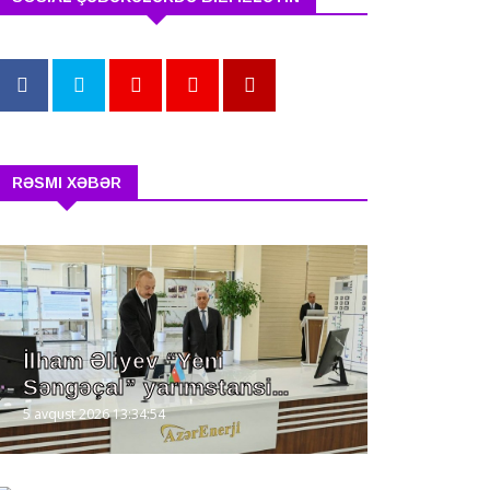
RƏSMI XƏBƏR
İlham Əliyev “Yeni
Səngəçal” yarımstansi...
5 avqust 2026 13:34:54