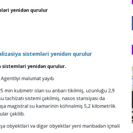
mləri yenidən qurulur
lizasiya sistemləri yenidən qurulur
a sistemləri yenidən qurulur.
Agentliyi məlumat yayıb.
 25 min kubmetr olan su anbarı tikilmiş, uzunluğu 2,9
su təchizatı sistemi çəkilmiş, nasos stansiyası da
Şuşa magistral su kəmərinin köhnəlmiş 5,2 kilometrlik
lar çəkilib.
şə obyektləri və digər obyektlər yeni mənbədən içməli