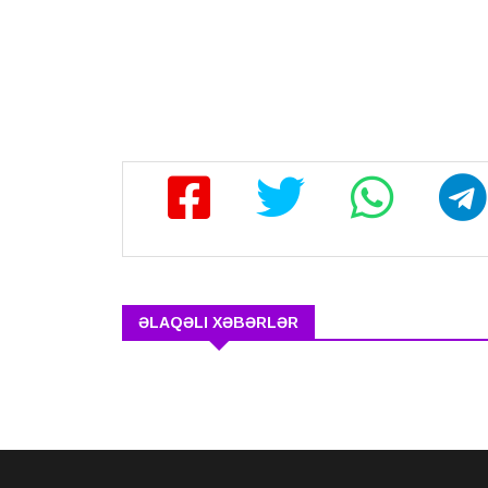
ƏLAQƏLI XƏBƏRLƏR