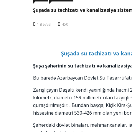
Şuşada su təchizatı və kanalizasiya siste
1 il əvvəl
450
Şuşada su təchizatı və kana
Şuşa şəhərinin su təchizatı və kanalizasiy
Bu barədə Azərbaycan Dövlət Su Təsərrüfatı 
Zarışlıçayın Daşaltı kəndi yaxınlığında həcmi
kilometr, diametri 159 millimetr olan təzyiqli 
quraşdırılmışdır. . Bundan başqa, Kiçik Kirs-
hissəsinə diametri 530-426 mm olan yeni boru
Şəhərdəki dövlət binaları, mehmanxanalar, ia