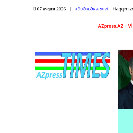
Haqqımız
XƏBƏRLƏR ARXİVİ
07 avqust 2026
AZpress.AZ - 