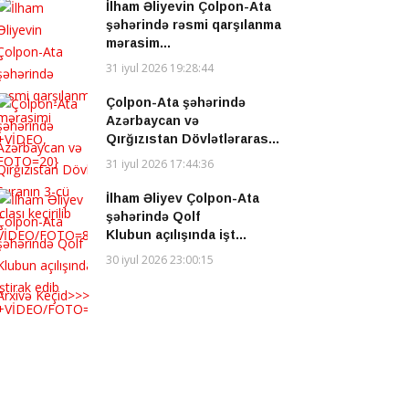
İlham Əliyevin Çolpon-Ata
şəhərində rəsmi qarşılanma
mərasim...
31 iyul 2026 19:28:44
Çolpon-Ata şəhərində
Azərbaycan və
Qırğızıstan Dövlətləraras...
31 iyul 2026 17:44:36
İlham Əliyev Çolpon-Ata
şəhərində Qolf
Klubun açılışında işt...
30 iyul 2026 23:00:15
Arxivə Keçid>>>