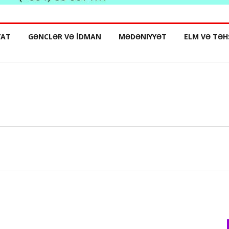
YAT
GƏNCLƏR VƏ İDMAN
MƏDƏNIYYƏT
ELM VƏ TƏH