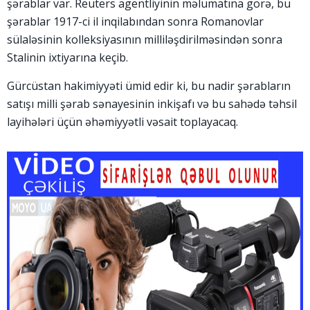
şərablar var. Reuters agentliyinin məlumatına görə, bu
şərablar 1917-ci il inqilabından sonra Romanovlar
sülaləsinin kolleksiyasının milliləşdirilməsindən sonra
Stalinin ixtiyarına keçib.
Gürcüstan hakimiyyəti ümid edir ki, bu nadir şərabların
satışı milli şərab sənayesinin inkişafı və bu sahədə təhsil
layihələri üçün əhəmiyyətli vəsait toplayacaq.