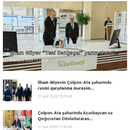
İlham Əliyev “Yeni Səngəçal” yarımstansi...
5 avqust 2026 13:34:54
İlham Əliyevin Çolpon-Ata şəhərində
rəsmi qarşılanma mərasim...
31 iyul 2026 19:28:44
Çolpon-Ata şəhərində Azərbaycan və
Qırğızıstan Dövlətləraras...
31 iyul 2026 17:44:36