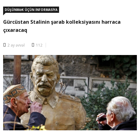
DÜŞÜNMƏK ÜÇÜN İNFORMASİYA
Gürcüstan Stalinin şərab kolleksiyasını hərraca
çıxaracaq
2 ay əvvəl
112