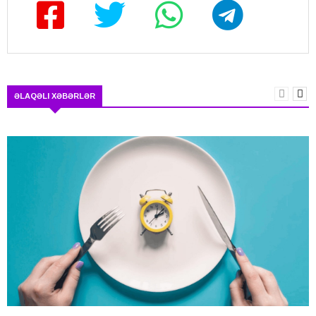
ƏLAQƏLI XƏBƏRLƏR