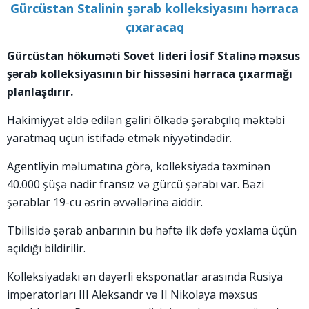
Gürcüstan Stalinin şərab kolleksiyasını hərraca
çıxaracaq
Gürcüstan hökuməti Sovet lideri İosif Stalinə məxsus
şərab kolleksiyasının bir hissəsini hərraca çıxarmağı
planlaşdırır.
Hakimiyyət əldə edilən gəliri ölkədə şərabçılıq məktəbi
yaratmaq üçün istifadə etmək niyyətindədir.
Agentliyin məlumatına görə, kolleksiyada təxminən
40.000 şüşə nadir fransız və gürcü şərabı var. Bəzi
şərablar 19-cu əsrin əvvəllərinə aiddir.
Tbilisidə şərab anbarının bu həftə ilk dəfə yoxlama üçün
açıldığı bildirilir.
Kolleksiyadakı ən dəyərli eksponatlar arasında Rusiya
imperatorları III Aleksandr və II Nikolaya məxsus