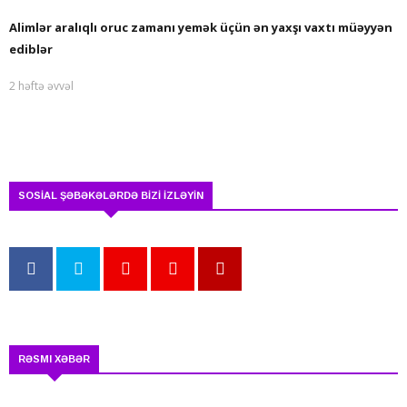
Alimlər aralıqlı oruc zamanı yemək üçün ən yaxşı vaxtı müəyyən
ediblər
2 həftə əvvəl
SOSİAL ŞƏBƏKƏLƏRDƏ BİZİ İZLƏYİN
RƏSMI XƏBƏR