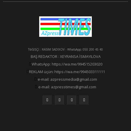
TƏSİSÇİ : RASİM SADIXOV - WhatsApp: 050 200 45 40
BAŞ REDAKTOR : XEYRANSA İSMAYILOVA
WhatsApp: https://wa.me/994515203020
REKLAM üçün: https://wa.me/994503311111
e-mail: azpressmedia@gmail.com
e-mail: azpresstimes@gmail.com