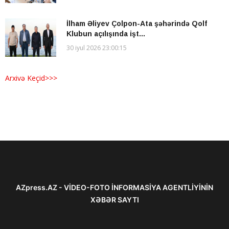
İlham Əliyev Çolpon-Ata şəhərində Qolf
Klubun açılışında işt...
30 iyul 2026 23:00:15
Arxivə Keçid>>>
AZpress.AZ - VİDEO-FOTO İNFORMASİYA AGENTLİYİNİN
XƏBƏR SAYTI