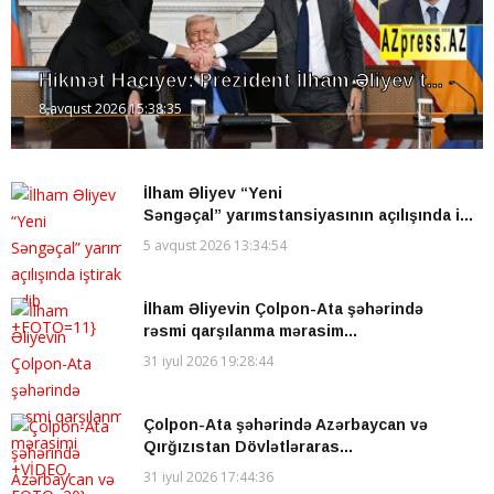
Hikmət Hacıyev: Prezident İlham Əliyev t...
8 avqust 2026 15:38:35
İlham Əliyev “Yeni
Səngəçal” yarımstansiyasının açılışında i...
5 avqust 2026 13:34:54
İlham Əliyevin Çolpon-Ata şəhərində
rəsmi qarşılanma mərasim...
31 iyul 2026 19:28:44
Çolpon-Ata şəhərində Azərbaycan və
Qırğızıstan Dövlətləraras...
31 iyul 2026 17:44:36