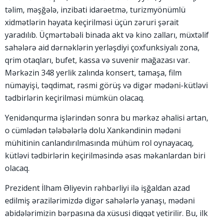
təlim, məşğələ, inzibati idarəetmə, turizmyönümlü
xidmətlərin həyata keçirilməsi üçün zəruri şərait
yaradılıb. Üçmərtəbəli binada akt və kino zalları, müxtəlif
sahələrə aid dərnəklərin yerləşdiyi çoxfunksiyalı zona,
qrim otaqları, bufet, kassa və suvenir mağazası var.
Mərkəzin 348 yerlik zalında konsert, tamaşa, film
nümayişi, təqdimat, rəsmi görüş və digər mədəni-kütləvi
tədbirlərin keçirilməsi mümkün olacaq.
Yenidənqurma işlərindən sonra bu mərkəz əhalisi artan,
o cümlədən tələbələrlə dolu Xankəndinin mədəni
mühitinin canlandırılmasında mühüm rol oynayacaq,
kütləvi tədbirlərin keçirilməsində əsas məkanlardan biri
olacaq.
Prezident İlham Əliyevin rəhbərliyi ilə işğaldan azad
edilmiş ərazilərimizdə digər sahələrlə yanaşı, mədəni
abidələrimizin bərpasına da xüsusi diqqət yetirilir. Bu, ilk