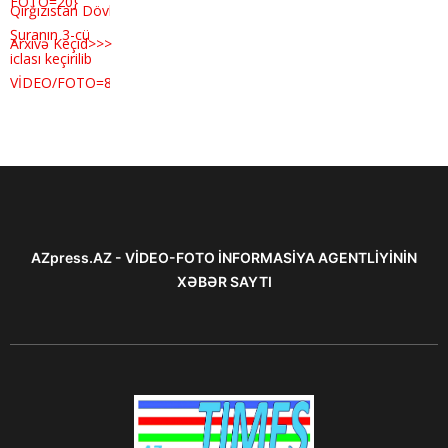
Arxivə Keçid>>>
AZpress.AZ - VİDEO-FOTO İNFORMASİYA AGENTLİYİNİN
XƏBƏR SAYTI