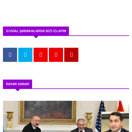
SOSİAL ŞƏBƏKƏLƏRDƏ BİZİ İZLƏYİN
RƏSMI XƏBƏR