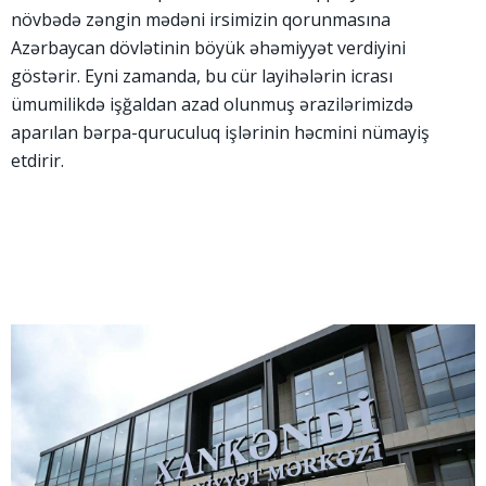
növbədə zəngin mədəni irsimizin qorunmasına
Azərbaycan dövlətinin böyük əhəmiyyət verdiyini
göstərir. Eyni zamanda, bu cür layihələrin icrası
ümumilikdə işğaldan azad olunmuş ərazilərimizdə
aparılan bərpa-quruculuq işlərinin həcmini nümayiş
etdirir.