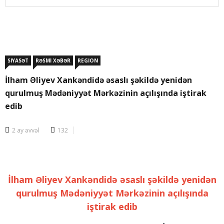
SIYASƏT
RƏSMİ XƏBƏR
REGION
İlham Əliyev Xankəndidə əsaslı şəkildə yenidən
qurulmuş Mədəniyyət Mərkəzinin açılışında iştirak
edib
2 ay əvvəl
132
İlham Əliyev Xankəndidə əsaslı şəkildə yenidən
qurulmuş Mədəniyyət Mərkəzinin açılışında
iştirak edib