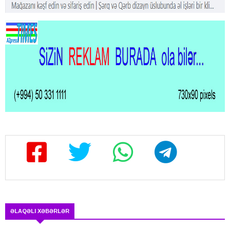
ƏLAQƏLI XƏBƏRLƏR