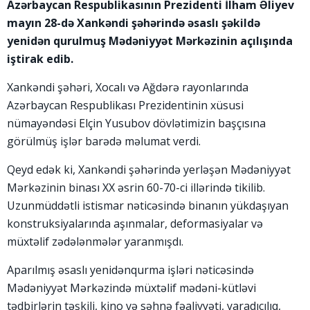
Azərbaycan Respublikasının Prezidenti İlham Əliyev
mayın 28-də Xankəndi şəhərində əsaslı şəkildə
yenidən qurulmuş Mədəniyyət Mərkəzinin açılışında
iştirak edib.
Xankəndi şəhəri, Xocalı və Ağdərə rayonlarında
Azərbaycan Respublikası Prezidentinin xüsusi
nümayəndəsi Elçin Yusubov dövlətimizin başçısına
görülmüş işlər barədə məlumat verdi.
Qeyd edək ki, Xankəndi şəhərində yerləşən Mədəniyyət
Mərkəzinin binası XX əsrin 60-70-ci illərində tikilib.
Uzunmüddətli istismar nəticəsində binanın yükdaşıyan
konstruksiyalarında aşınmalar, deformasiyalar və
müxtəlif zədələnmələr yaranmışdı.
Aparılmış əsaslı yenidənqurma işləri nəticəsində
Mədəniyyət Mərkəzində müxtəlif mədəni-kütləvi
tədbirlərin təşkili, kino və səhnə fəaliyyəti, yaradıcılıq,