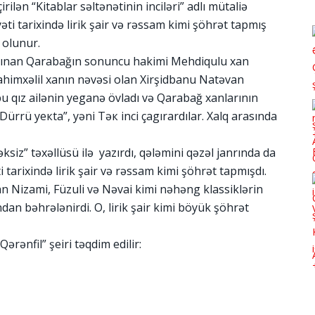
rilən “Kitablar səltənətinin inciləri” adlı mütaliə
əti tarixində lirik şair və rəssam kimi şöhrət tapmış
 olunur.
anınan Qarabağın sonuncu hakimi Mehdiqulu xan
rahimxəlil xanın nəvəsi olan Xirşidbanu Natəvan
bu qız ailənin yeganə övladı və Qarabağ xanlarının
rrü yeкta”, yəni Təк inci çagırardılar. Xalq arasında
ksiz” təxəllüsü ilə yazırdı, qələmini qəzəl janrında da
tarixində lirik şair və rəssam kimi şöhrət tapmışdı.
n Nizami, Füzuli və Nəvai kimi nəhəng klassiklərin
ndan bəhrələnirdi. O, lirik şair kimi böyük şöhrət
rənfil” şeiri təqdim edilir: