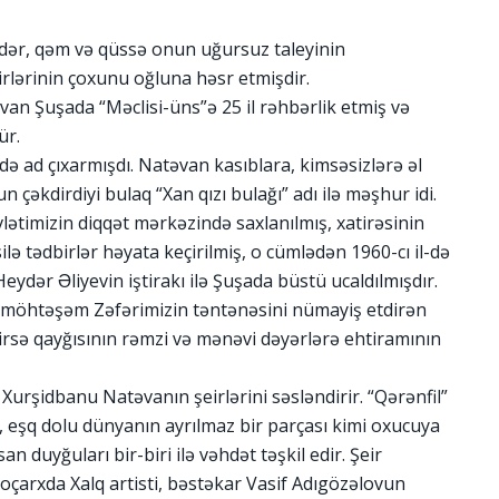
kədər, qəm və qüssə onun uğursuz taleyinin
rlərinin çoxunu oğluna həsr etmişdir.
an Şuşada “Məclisi-üns”ə 25 il rəhbərlik etmiş və
ür.
lə də ad çıxarmışdı. Natəvan kasıblara, kimsəsizlərə əl
çəkdirdiyi bulaq “Xan qızı bulağı” adı ilə məşhur idi.
lətimizin diqqət mərkəzində saxlanılmış, xatirəsinin
ilə tədbirlər həyata keçirilmiş, o cümlədən 1960-cı il-də
eydər Əliyevin iştirakı ilə Şuşada büstü ucaldılmışdır.
möhtəşəm Zəfərimizin təntənəsini nümayiş etdirən
 irsə qayğısının rəmzi və mənəvi dəyərlərə ehtiramının
 Xurşidbanu Natəvanın şeirlərini səsləndirir. “Qərənfil”
əsi, eşq dolu dünyanın ayrılmaz bir parçası kimi oxucuya
san duyğuları bir-biri ilə vəhdət təşkil edir. Şeir
oçarxda Xalq artisti, bəstəkar Vasif Adıgözəlovun