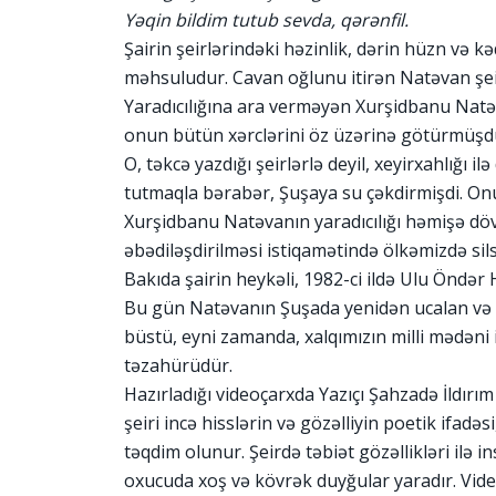
Yəqin bildim tutub sevda, qərənfil.
Şairin şeirlərindəki həzinlik, dərin hüzn və 
məhsuludur. Cavan oğlunu itirən Natəvan şei
Yaradıcılığına ara verməyən Xurşidbanu Natəv
onun bütün xərclərini öz üzərinə götürmüşd
O, təkcə yazdığı şeirlərlə deyil, xeyirxahlığı i
tutmaqla bərabər, Şuşaya su çəkdirmişdi. Onun 
Xurşidbanu Natəvanın yaradıcılığı həmişə döv
əbədiləşdirilməsi istiqamətində ölkəmizdə sils
Bakıda şairin heykəli, 1982-ci ildə Ulu Öndər H
Bu gün Natəvanın Şuşada yenidən ucalan və 
büstü, eyni zamanda, xalqımızın milli mədəni
təzahürüdür.
Hazırladığı videoçarxda Yazıçı Şahzadə İldırım
şeiri incə hisslərin və gözəlliyin poetik ifad
təqdim olunur. Şeirdə təbiət gözəllikləri ilə in
oxucuda xoş və kövrək duyğular yaradır. Vide