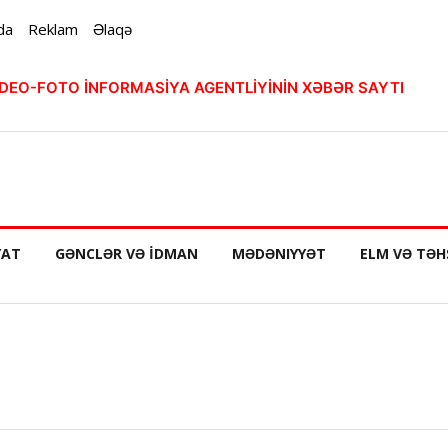
da
Reklam
Əlaqə
VİDEO-FOTO İNFORMASİYA AGENTLİYİNİN XƏBƏR SAYTI
YAT
GƏNCLƏR VƏ İDMAN
MƏDƏNIYYƏT
ELM VƏ TƏH