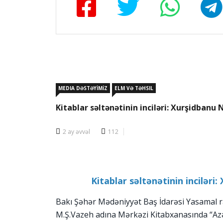
MEDIA DƏSTƏYİMİZ
ELM VƏ TƏHSIL
Kitablar səltənətinin inciləri: Xurşidbanu 
2 ay əvvəl
112
Kitablar səltənətinin inciləri
Bakı Şəhər Mədəniyyət Baş İdarəsi Yasamal r
M.Ş.Vazeh adına Mərkəzi Kitabxanasında “Az