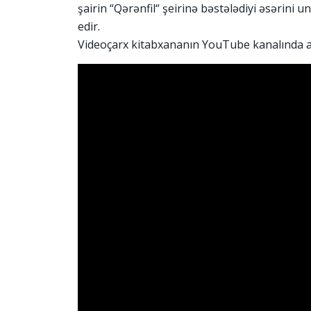
şairin “Qərənfil“ şeirinə bəstələdiyi əsərini 
edir.
Videoçarx kitabxananın YouTube kanalında aş