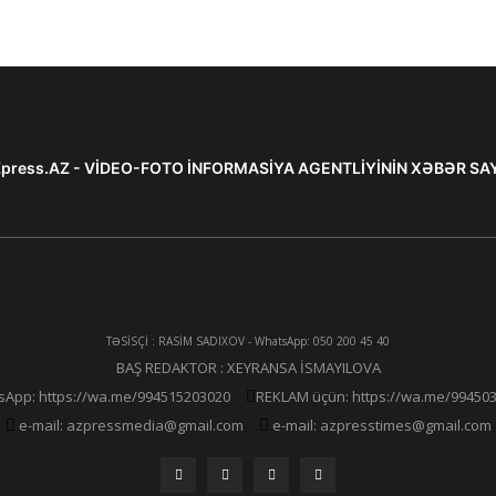
press.AZ - VİDEO-FOTO İNFORMASİYA AGENTLİYİNİN XƏBƏR SA
TƏSİSÇİ : RASİM SADIXOV - WhatsApp: 050 200 45 40
BAŞ REDAKTOR : XEYRANSA İSMAYILOVA
App: https://wa.me/994515203020
REKLAM üçün: https://wa.me/99450
e-mail: azpressmedia@gmail.com
e-mail: azpresstimes@gmail.com