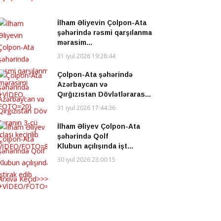
İlham Əliyevin Çolpon-Ata
şəhərində rəsmi qarşılanma
mərasim...
31 iyul 2026 19:28:44
Çolpon-Ata şəhərində
Azərbaycan və
Qırğızıstan Dövlətləraras...
31 iyul 2026 17:44:36
İlham Əliyev Çolpon-Ata
şəhərində Qolf
Klubun açılışında işt...
30 iyul 2026 23:00:15
Arxivə Keçid>>>