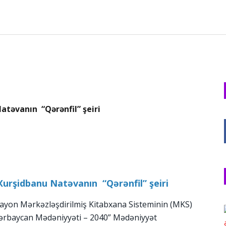
Natəvanın “Qərənfil” şeiri
: Xurşidbanu Natəvanın “Qərənfil” şeiri
ayon Mərkəzləşdirilmiş Kitabxana Sisteminin (MKS)
ərbaycan Mədəniyyəti – 2040” Mədəniyyət