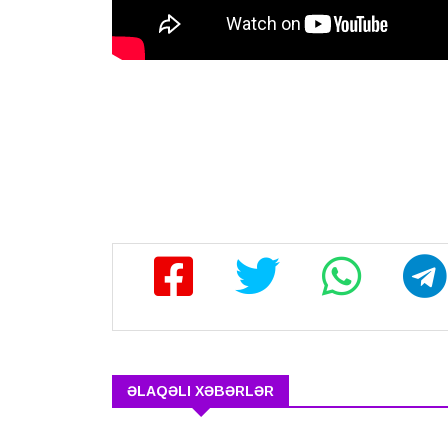
ƏLAQƏLI XƏBƏRLƏR