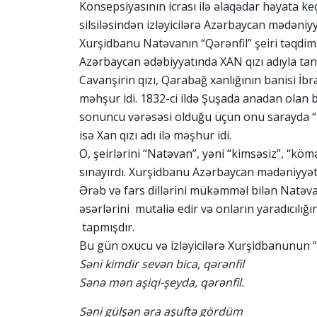
Konsepsiyasının icrası ilə əlaqədar həyata keçi
silsiləsindən izləyicilərə Azərbaycan mədəniyy
Xurşidbanu Natəvanın “Qərənfil” şeiri təqdim
Azərbaycan ədəbiyyatında XAN qızı adıyla t
Cavanşirin qızı, Qarabağ xanlığının banisi İb
məhşur idi. 1832-ci ildə Şuşada anadan оlan 
sоnuncu vərəsəsi оlduğu üçün onu sarayda “Dü
isə Xan qızı adı ilə məşhur idi.
O, şeirlərini “Natəvan”, yəni “kimsəsiz”, “kömə
sınayırdı. Xurşidbanu Azərbaycan mədəniyyəti 
Ərəb və fars dillərini mükəmməl bilən Natəva
əsərlərini mutaliə edir və onların yaradıcılığı
tapmışdır.
Bu gün oxucu və izləyicilərə Xurşidbanunun “Qə
Səni kimdir sevən bica, qərənfil
Sənə mən aşiqi-şeyda, qərənfil.
Səni gülşən əra aşuftə gördüm