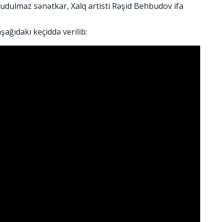
unudulmaz sənətkar, Xalq artisti Rəşid Behbudov ifa
ağıdakı keçiddə verilib: