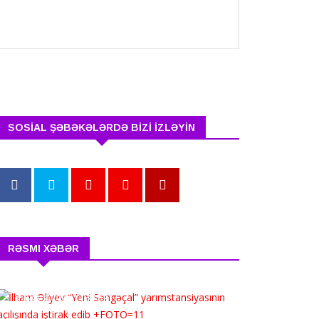
SOSİAL ŞƏBƏKƏLƏRDƏ BİZİ İZLƏYİN
RƏSMI XƏBƏR
İlham Əliyev “Yeni
Səngəçal” yarımstansi...
5 avqust 2026 13:34:54