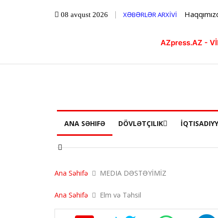
Haqqımız
XƏBƏRLƏR ARXİVİ
08 avqust 2026
AZpress.AZ - 
ANA SƏHIFƏ
DÖVLƏTÇILIK
İQTISADIY
Ana Səhifə
MEDIA DƏSTƏYİMİZ
Ana Səhifə
Elm və Təhsil