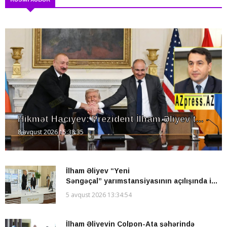
Hikmət Hacıyev: Prezident İlham Əliyev t...
8 avqust 2026 15:38:35
İlham Əliyev “Yeni
Səngəçal” yarımstansiyasının açılışında i...
5 avqust 2026 13:34:54
İlham Əliyevin Çolpon-Ata şəhərində