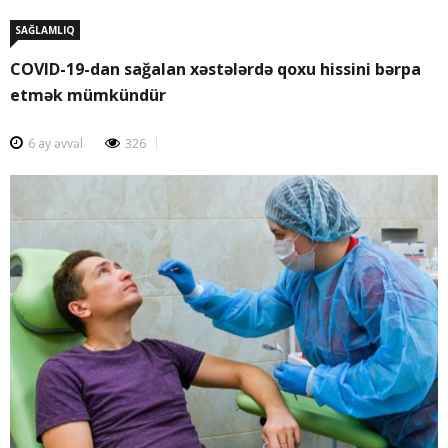
SAĞLAMLIQ
COVID-19-dan sağalan xəstələrdə qoxu hissini bərpa
etmək mümkündür
6 ay əvvəl
326