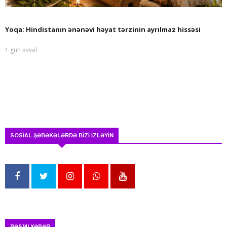
Yoqa: Hindistanın ənənəvi həyat tərzinin ayrılmaz hissəsi
1 gün əvvəl
SOSİAL ŞƏBƏKƏLƏRDƏ BİZİ İZLƏYİN
RƏSMI XƏBƏR