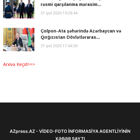
rəsmi qarşılanma mərasim...
31 iyul 2026 19:28:44
Çolpon-Ata şəhərində Azərbaycan və
Qırğızıstan Dövlətləraras...
31 iyul 2026 17:44:36
Arxivə Keçid>>>
AZpress.AZ - VİDEO-FOTO İNFORMASİYA AGENTLİYİNİN
XƏBƏR SAYTI