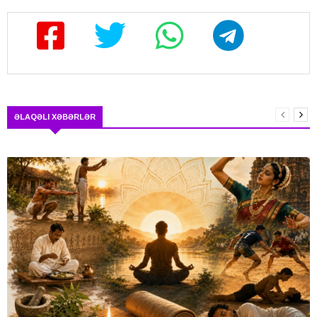
ƏLAQƏLI XƏBƏRLƏR