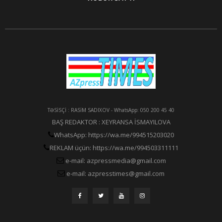
TƏSİSÇİ : RASİM SADIXOV - WhatsApp: 050 200 45 40
BAŞ REDAKTOR : XEYRANSA İSMAYILOVA
WhatsApp: https://wa.me/994515203020
REKLAM üçün: https://wa.me/994503311111
e-mail: azpressmedia@gmail.com
e-mail: azpresstimes@gmail.com