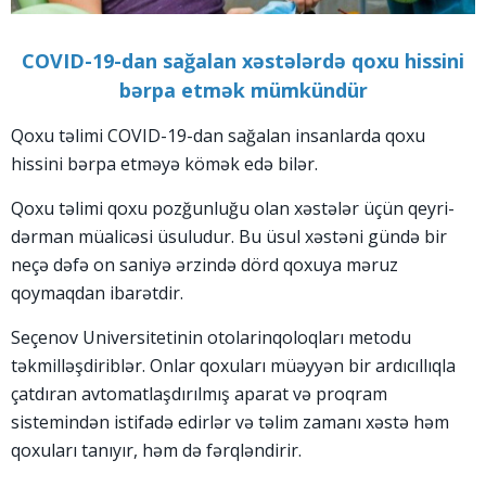
COVID-19-dan sağalan xəstələrdə qoxu hissini
bərpa etmək mümkündür
Qoxu təlimi COVID-19-dan sağalan insanlarda qoxu
hissini bərpa etməyə kömək edə bilər.
Qoxu təlimi qoxu pozğunluğu olan xəstələr üçün qeyri-
dərman müalicəsi üsuludur. Bu üsul xəstəni gündə bir
neçə dəfə on saniyə ərzində dörd qoxuya məruz
qoymaqdan ibarətdir.
Seçenov Universitetinin otolarinqoloqları metodu
təkmilləşdiriblər. Onlar qoxuları müəyyən bir ardıcıllıqla
çatdıran avtomatlaşdırılmış aparat və proqram
sistemindən istifadə edirlər və təlim zamanı xəstə həm
qoxuları tanıyır, həm də fərqləndirir.