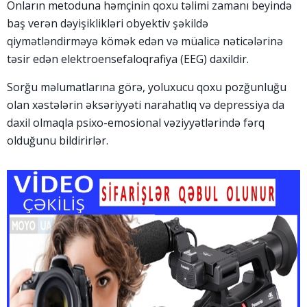
Onların metoduna həmçinin qoxu təlimi zamanı beyində
baş verən dəyişiklikləri obyektiv şəkildə
qiymətləndirməyə kömək edən və müalicə nəticələrinə
təsir edən elektroensefaloqrafiya (EEG) daxildir.
Sorğu məlumatlarına görə, yoluxucu qoxu pozğunluğu
olan xəstələrin əksəriyyəti narahatlıq və depressiya da
daxil olmaqla psixo-emosional vəziyyətlərində fərq
olduğunu bildirirlər.