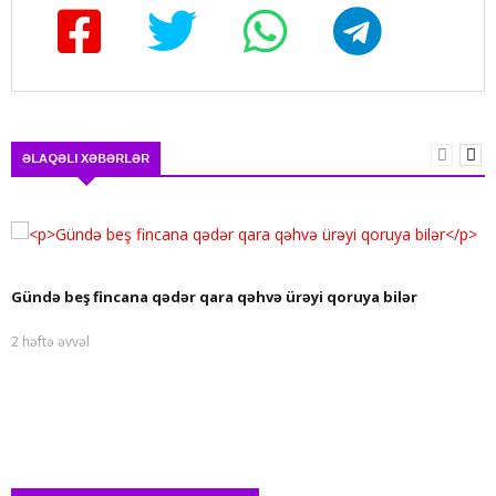
ƏLAQƏLI XƏBƏRLƏR
Gündə beş fincana qədər qara qəhvə ürəyi qoruya bilər
2 həftə əvvəl