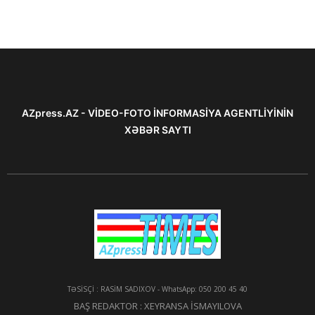
AZpress.AZ - VİDEO-FOTO İNFORMASİYA AGENTLİYİNİN
XƏBƏR SAYTI
TƏSİSÇİ : RASİM SADIXOV - WhatsApp: 050 200 45 40
BAŞ REDAKTOR : XEYRANSA İSMAYILOVA