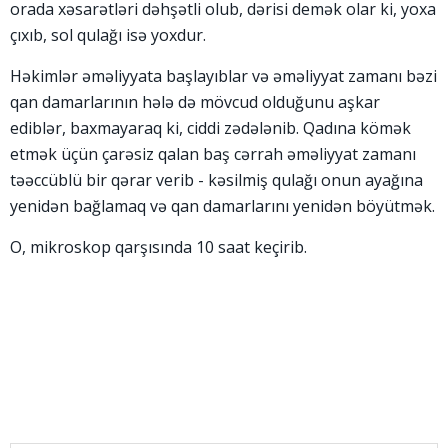
orada xəsarətləri dəhşətli olub, dərisi demək olar ki, yoxa
çıxıb, sol qulağı isə yoxdur.
Həkimlər əməliyyata başlayıblar və əməliyyat zamanı bəzi
qan damarlarının hələ də mövcud olduğunu aşkar
ediblər, baxmayaraq ki, ciddi zədələnib. Qadına kömək
etmək üçün çarəsiz qalan baş cərrah əməliyyat zamanı
təəccüblü bir qərar verib - kəsilmiş qulağı onun ayağına
yenidən bağlamaq və qan damarlarını yenidən böyütmək.
O, mikroskop qarşısında 10 saat keçirib.