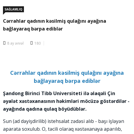
SAĞLAMLIQ
Cərrahlar qadının kəsilmiş qulağını ayağına
bağlayaraq bərpa ediblər
8 ay əvvəl
180
Cərrahlar qadının kəsilmiş qulağını ayağına
bağlayaraq bərpa ediblər
Şandong Birinci Tibb Universiteti ilə əlaqəli Çin
əyalət xəstəxanasının həkimləri möcüzə göstərdilər -
ayağında qadına qulaq böyüdüblər.
Sun (ad dəyişdirilib) istehsalat zədəsi alıb - başı işləyən
aparata soxulub. O, təcili olaraq xəstəxanaya aparılıb,