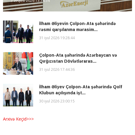
5 avqust 2026 13:34:54
İlham Əliyevin Çolpon-Ata şəhərində
rəsmi qarşılanma mərasim...
31 iyul 2026 19:28:44
Çolpon-Ata şəhərində Azərbaycan və
Qırğızıstan Dövlətləraras...
31 iyul 2026 17:44:36
İlham Əliyev Çolpon-Ata şəhərində Qolf
Klubun açılışında işt...
30 iyul 2026 23:00:15
Arxivə Keçid>>>