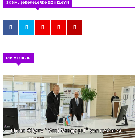
SOSİAL ŞƏBƏKƏLƏRDƏ BİZİ İZLƏYİN
RƏSMI XƏBƏR
İlham Əliyev “Yeni Səngəçal” yarımstansi...