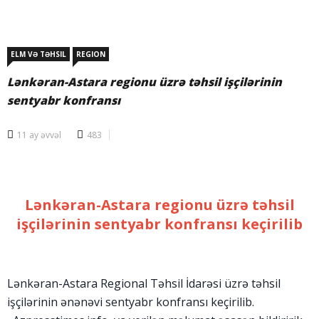
ELM VƏ TƏHSIL
REGION
Lənkəran-Astara regionu üzrə təhsil işçilərinin
sentyabr konfransı
11 ay əvvəl
483
Lənkəran-Astara regionu üzrə təhsil
işçilərinin sentyabr konfransı keçirilib
Lənkəran-Astara Regional Təhsil İdarəsi üzrə təhsil
işçilərinin ənənəvi sentyabr konfransı keçirilib.