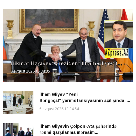
Hikmət Hacıyev: Prezident İlham Əliyev t...
8 avqust 2026 15:38:35
İlham Əliyev “Yeni
Səngəçal” yarımstansiyasının açılışında i...
5 avqust 2026 13:34:54
İlham Əliyevin Çolpon-Ata şəhərində
rəsmi qarşılanma mərasim...