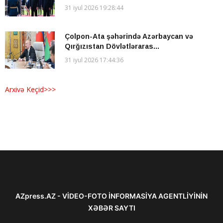
31 iyul 2026 19:28:44
Çolpon-Ata şəhərində Azərbaycan və
Qırğızıstan Dövlətləraras...
31 iyul 2026 17:44:36
Arxivə Keçid>>>
AZpress.AZ - VİDEO-FOTO İNFORMASİYA AGENTLİYİNİN
XƏBƏR SAYTI