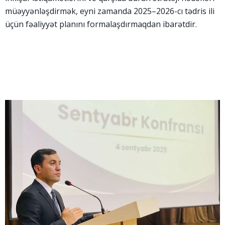
müəyyənləşdirmək, eyni zamanda 2025–2026-cı tədris ili
üçün fəaliyyət planını formalaşdırmaqdan ibarətdir.