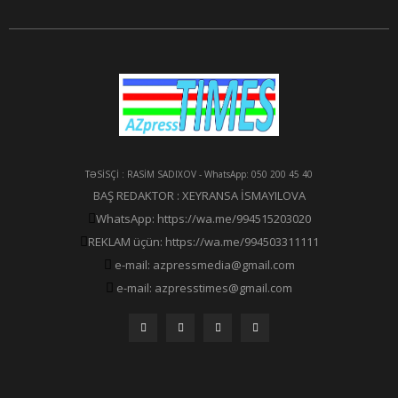
TƏSİSÇİ : RASİM SADIXOV - WhatsApp: 050 200 45 40
BAŞ REDAKTOR : XEYRANSA İSMAYILOVA
WhatsApp: https://wa.me/994515203020
REKLAM üçün: https://wa.me/994503311111
e-mail: azpressmedia@gmail.com
e-mail: azpresstimes@gmail.com