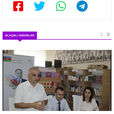
ƏLAQƏLI XƏBƏRLƏR