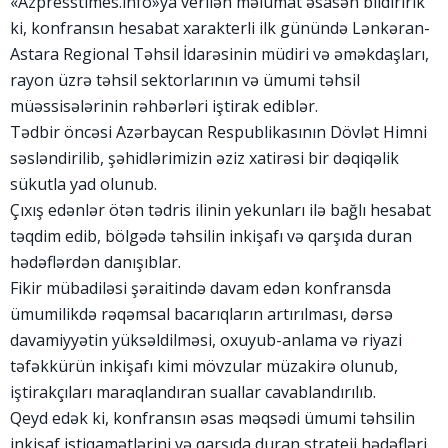
«Azpresstimes.info»ya verilən məlumat əsasən bildiririk
ki, konfransın hesabat xarakterli ilk günündə Lənkəran-
Astara Regional Təhsil İdarəsinin müdiri və əməkdaşları,
rayon üzrə təhsil sektorlarının və ümumi təhsil
müəssisələrinin rəhbərləri iştirak ediblər.
Tədbir öncəsi Azərbaycan Respublikasının Dövlət Himni
səsləndirilib, şəhidlərimizin əziz xatirəsi bir dəqiqəlik
sükutla yad olunub.
Çıxış edənlər ötən tədris ilinin yekunları ilə bağlı hesabat
təqdim edib, bölgədə təhsilin inkişafı və qarşıda duran
hədəflərdən danışıblar.
Fikir mübadiləsi şəraitində davam edən konfransda
ümumilikdə rəqəmsal bacarıqların artırılması, dərsə
davamiyyətin yüksəldilməsi, oxuyub-anlama və riyazi
təfəkkürün inkişafı kimi mövzular müzakirə olunub,
iştirakçıları maraqlandıran suallar cavablandırılıb.
‎Qeyd edək ki, konfransın əsas məqsədi ümumi təhsilin
inkişaf istiqamətlərini və qarşıda duran strateji hədəfləri