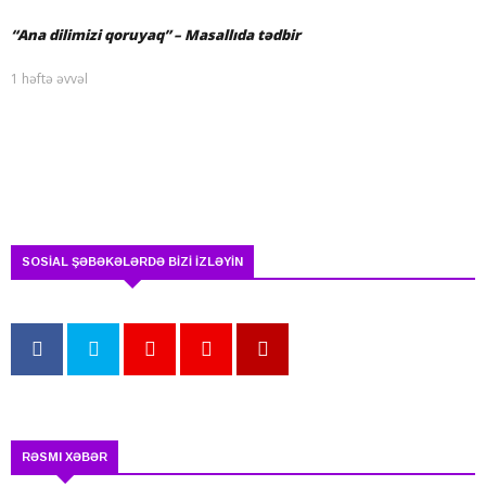
“Ana dilimizi qoruyaq” – Masallıda tədbir
1 həftə əvvəl
SOSİAL ŞƏBƏKƏLƏRDƏ BİZİ İZLƏYİN
RƏSMI XƏBƏR