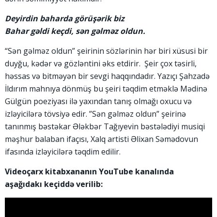
Deyirdin baharda görüşərik biz
Bahar gəldi keçdi, sən gəlməz oldun.
“Sən gəlməz oldun” şeirinin sözlərinin hər biri xüsusi bir
duyğu, kədər və gözləntini əks etdirir. Şeir çox təsirli,
həssas və bitməyən bir sevgi haqqındadır. Yazıçı Şahzadə
İldırım mahnıya dönmüş bu şeiri təqdim etməklə Mədinə
Gülgün poeziyası ilə yaxından tanış olmağı oxucu və
izləyicilərə tövsiyə edir. ”Sən gəlməz oldun” şeirinə
tanınmış bəstəkar Ələkbər Tağıyevin bəstələdiyi musiqi
məşhur balaban ifaçısı, Xalq artisti Əlixan Səmədovun
ifasında izləyicilərə təqdim edilir.
Videoçarx kitabxananın YouTube kanalında
aşağıdakı keçiddə verilib: