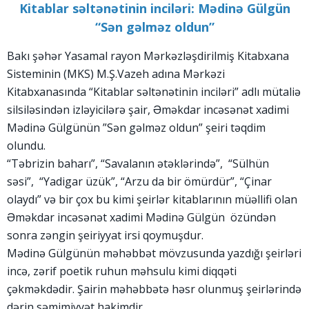
Kitablar səltənətinin inciləri: Mədinə Gülgün
“Sən gəlməz oldun”
Bakı şəhər Yasamal rayon Mərkəzləşdirilmiş Kitabxana
Sisteminin (MKS) M.Ş.Vazeh adına Mərkəzi
Kitabxanasında “Kitablar səltənətinin inciləri” adlı mütaliə
silsiləsindən izləyicilərə şair, Əməkdar incəsənət xadimi
Mədinə Gülgünün ”Sən gəlməz oldun” şeiri təqdim
olundu.
“Təbrizin baharı”, “Savalanın ətəklərində”, “Sülhün
səsi”, “Yadigar üzük”, “Arzu da bir ömürdür”, “Çinar
olaydı” və bir çox bu kimi şeirlər kitablarının müəllifi olan
Əməkdar incəsənət xadimi Mədinə Gülgün özündən
sonra zəngin şeiriyyat irsi qoymuşdur.
Mədinə Gülgünün məhəbbət mövzusunda yazdığı şeirləri
incə, zərif poetik ruhun məhsulu kimi diqqəti
çəkməkdədir. Şairin məhəbbətə həsr olunmuş şeirlərində
dərin səmimiyyət hakimdir.