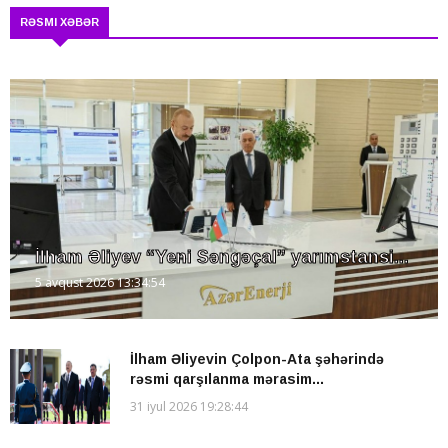
RƏSMI XƏBƏR
İlham Əliyev “Yeni Səngəçal” yarımstansi...
5 avqust 2026 13:34:54
İlham Əliyevin Çolpon-Ata şəhərində
rəsmi qarşılanma mərasim...
31 iyul 2026 19:28:44