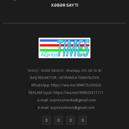
XƏBƏR SAYTI
TƏSİSÇİ : RASİM SADIXOV - WhatsApp: 050 200 45 40
BAŞ REDAKTOR : XEYRANSA İSMAYILOVA
WhatsApp: https://wa.me/994515203020
REKLAM üçün: https://wa.me/994503311111
e-mail: azpressmedia@gmail.com
e-mail: azpresstimes@gmail.com