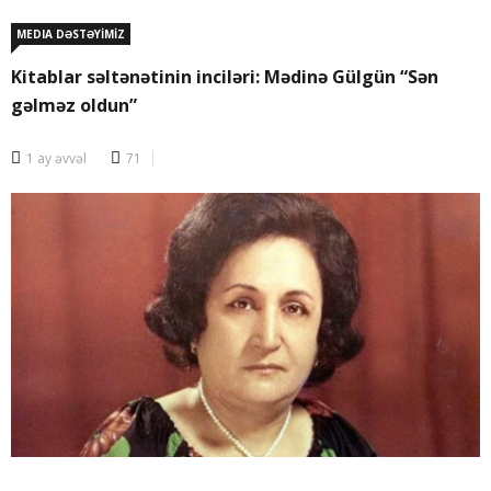
MEDIA DƏSTƏYİMİZ
Kitablar səltənətinin inciləri: Mədinə Gülgün “Sən
gəlməz oldun”
1 ay əvvəl
71