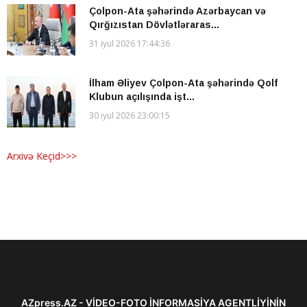
Çolpon-Ata şəhərində Azərbaycan və
Qırğızıstan Dövlətləraras...
31 iyul 2026 17:44:36
İlham Əliyev Çolpon-Ata şəhərində Qolf
Klubun açılışında işt...
30 iyul 2026 23:00:15
Arxivə Keçid>>>
AZpress.AZ - VİDEO-FOTO İNFORMASİYA AGENTLİYİNİN