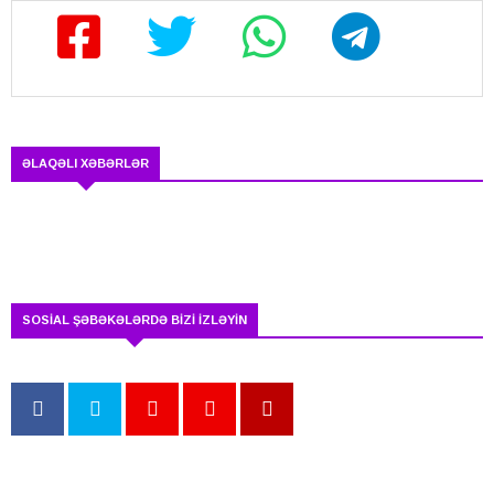
ƏLAQƏLI XƏBƏRLƏR
SOSİAL ŞƏBƏKƏLƏRDƏ BİZİ İZLƏYİN