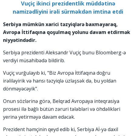
Vuçiç ikinci prezidentlik müddətinə
namizədliyini irəli sürməkdən imtina etdi
Serbiya mümkün xarici təzyiqlərə baxmayaraq,
Avropa İttifaqına qoşulmaq yolunu davam etdirmək
niyyətindədir.
Serbiya prezidenti Aleksandr Vuçiç bunu Bloomberg-ə
verdiyi müsahibədə bildirib.
Vuçiç vurğulayıb ki, "Biz Avropa İttifaqına doğru
irəliləyirik və hansı təzyiqlə üzləşsək də, bu yoldan
dönməyəcəyik".
Onun sözlərinə görə, Belqrad Avropaya inteqrasiya
prosesi ilə bağlı bütün zəruri tələbləri və öhdəlikləri
yerinə yetirməyə davam edəcək.
Prezident həmçinin qeyd edib ki, Serbiya Aİ-yə daxil