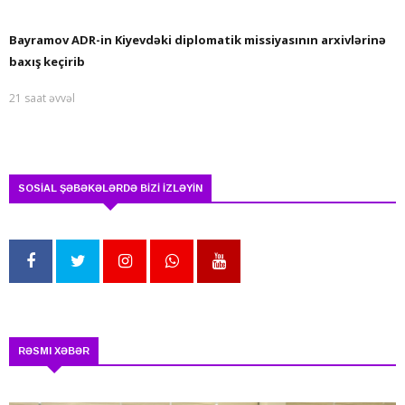
Bayramov ADR-in Kiyevdəki diplomatik missiyasının arxivlərinə
baxış keçirib
21 saat əvvəl
SOSİAL ŞƏBƏKƏLƏRDƏ BİZİ İZLƏYİN
RƏSMI XƏBƏR