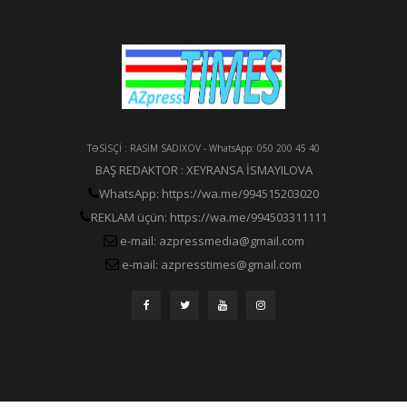
TƏSİSÇİ : RASİM SADIXOV - WhatsApp: 050 200 45 40
BAŞ REDAKTOR : XEYRANSA İSMAYILOVA
WhatsApp: https://wa.me/994515203020
REKLAM üçün: https://wa.me/994503311111
e-mail: azpressmedia@gmail.com
e-mail: azpresstimes@gmail.com