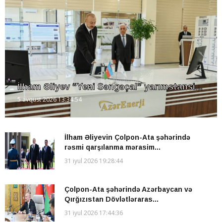
İlham Əliyev “Yeni Səngəçal” yarımstansi...
5 avqust 2026 13:34:54
İlham Əliyevin Çolpon-Ata şəhərində
rəsmi qarşılanma mərasim...
31 iyul 2026 19:28:44
Çolpon-Ata şəhərində Azərbaycan və
Qırğızıstan Dövlətləraras...
31 iyul 2026 17:44:36