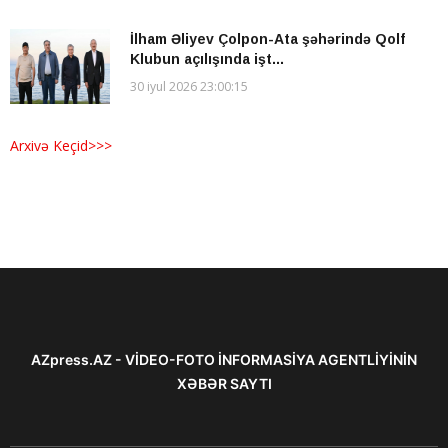
İlham Əliyev Çolpon-Ata şəhərində Qolf
Klubun açılışında işt...
30 iyul 2026 23:00:15
Arxivə Keçid>>>
AZpress.AZ - VİDEO-FOTO İNFORMASİYA AGENTLİYİNİN
XƏBƏR SAYTI