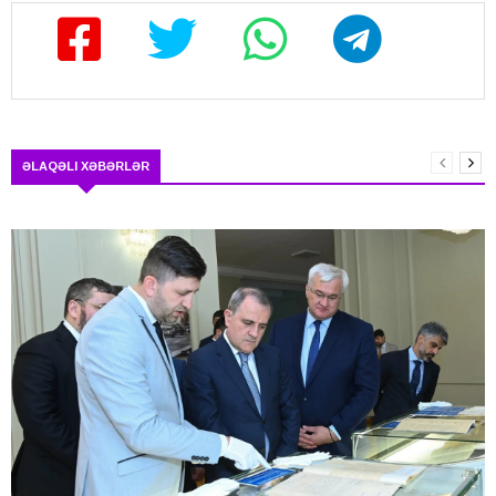
ƏLAQƏLI XƏBƏRLƏR