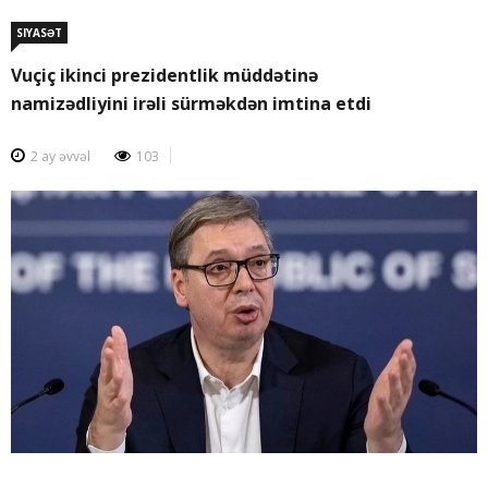
SIYASƏT
Vuçiç ikinci prezidentlik müddətinə
namizədliyini irəli sürməkdən imtina etdi
2 ay əvvəl
103