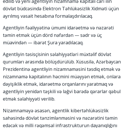
edilib və yeni agentliyin nizamnamə kapitalı cari ilin
dövlət büdcəsində Elektron Təhlükəsizlik Xidməti üçün
ayrılmış vəsait hesabına formalaşdırılacaq.
Agentliyin fəaliyyətinə ümumi idarəetmə və nəzarəti
təmin etmək üçün dörd nəfərdən — sədr və üç
müavindən — ibarət Şura yaradılacaq.
Agentliyin təsisçisinin səlahiyyətləri müxtəlif dövlət
qurumları arasında bölüşdürülüb. Xüsusilə, Azərbaycan
Prezidentinə agentliyin nizamnaməsini təsdiq etmək və
nizamnamə kapitalının həcmini müəyyən etmək, onlara
dəyişiklik etmək, idarəetmə orqanlarını yaratmaq və
agentliyin yenidən təşkili və ləğvi barədə qərarlar qəbul
etmək səlahiyyəti verilib.
Nizamnaməyə əsasən, agentlik kibertəhlükəsizlik
sahəsində dövlət tənzimlənməsini və nəzarətini təmin
edəcək və milli rəqəmsal infrastrukturun dayanıqlığını