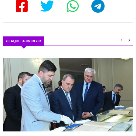
ƏLAQƏLI XƏBƏRLƏR