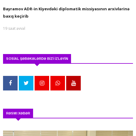
Bayramov ADR-in Kiyevdəki diplomatik missiyasının arxivlərinə
baxış keçirib
19 saat əvvəl
SOSİAL ŞƏBƏKƏLƏRDƏ BİZİ İZLƏYİN
RƏSMI XƏBƏR