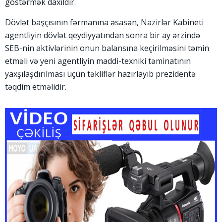
göstərmək daxildir.
Dövlət başçısının fərmanına əsasən, Nazirlər Kabineti
agentliyin dövlət qeydiyyatından sonra bir ay ərzində
SEB-nin aktivlərinin onun balansına keçirilməsini təmin
etməli və yeni agentliyin maddi-texniki təminatının
yaxşılaşdırılması üçün təkliflər hazırlayıb prezidentə
təqdim etməlidir.