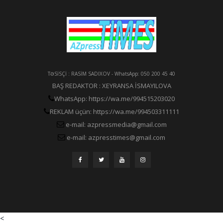
TƏSİSÇİ : RASİM SADIXOV - WhatsApp: 050 200 45 40
BAŞ REDAKTOR : XEYRANSA İSMAYILOVA
WhatsApp: https://wa.me/994515203020
REKLAM üçün: https://wa.me/994503311111
e-mail: azpressmedia@gmail.com
e-mail: azpresstimes@gmail.com
<