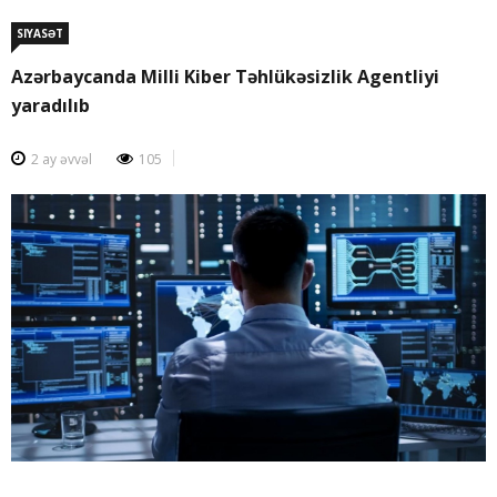
SIYASƏT
Azərbaycanda Milli Kiber Təhlükəsizlik Agentliyi
yaradılıb
2 ay əvvəl
105