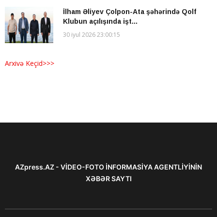
İlham Əliyev Çolpon-Ata şəhərində Qolf
Klubun açılışında işt...
30 iyul 2026 23:00:15
Arxivə Keçid>>>
AZpress.AZ - VİDEO-FOTO İNFORMASİYA AGENTLİYİNİN
XƏBƏR SAYTI