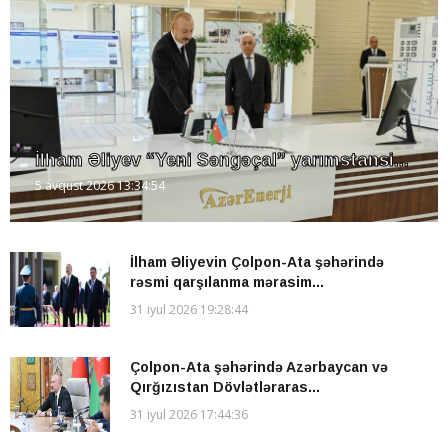
İlham Əliyev “Yeni Səngəçal” yarımstansi...
5 avqust 2026 13:34:54
İlham Əliyevin Çolpon-Ata şəhərində
rəsmi qarşılanma mərasim...
31 iyul 2026 19:28:44
Çolpon-Ata şəhərində Azərbaycan və
Qırğızıstan Dövlətləraras...
31 iyul 2026 17:44:36