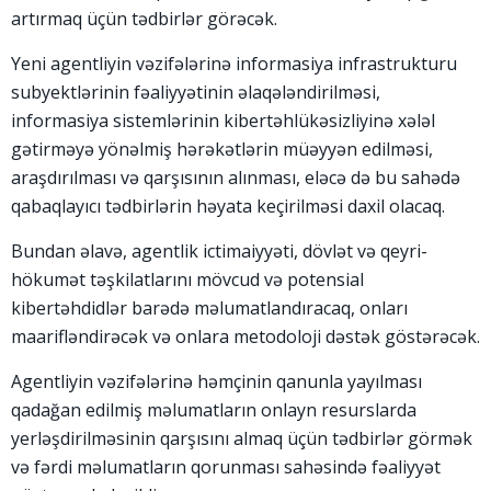
artırmaq üçün tədbirlər görəcək.
Yeni agentliyin vəzifələrinə informasiya infrastrukturu
subyektlərinin fəaliyyətinin əlaqələndirilməsi,
informasiya sistemlərinin kibertəhlükəsizliyinə xələl
gətirməyə yönəlmiş hərəkətlərin müəyyən edilməsi,
araşdırılması və qarşısının alınması, eləcə də bu sahədə
qabaqlayıcı tədbirlərin həyata keçirilməsi daxil olacaq.
Bundan əlavə, agentlik ictimaiyyəti, dövlət və qeyri-
hökumət təşkilatlarını mövcud və potensial
kibertəhdidlər barədə məlumatlandıracaq, onları
maarifləndirəcək və onlara metodoloji dəstək göstərəcək.
Agentliyin vəzifələrinə həmçinin qanunla yayılması
qadağan edilmiş məlumatların onlayn resurslarda
yerləşdirilməsinin qarşısını almaq üçün tədbirlər görmək
və fərdi məlumatların qorunması sahəsində fəaliyyət