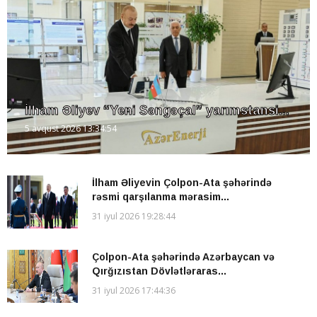
İlham Əliyev “Yeni Səngəçal” yarımstansi...
5 avqust 2026 13:34:54
İlham Əliyevin Çolpon-Ata şəhərində
rəsmi qarşılanma mərasim...
31 iyul 2026 19:28:44
Çolpon-Ata şəhərində Azərbaycan və
Qırğızıstan Dövlətləraras...
31 iyul 2026 17:44:36