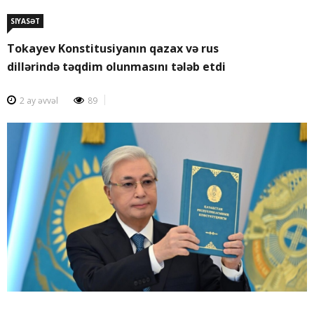
SIYASƏT
Tokayev Konstitusiyanın qazax və rus
dillərində təqdim olunmasını tələb etdi
2 ay əvvəl
89