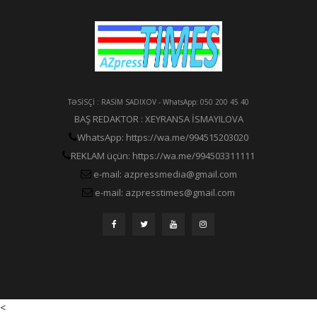
TƏSİSÇİ : RASİM SADIXOV - WhatsApp: 050 200 45 40
BAŞ REDAKTOR : XEYRANSA İSMAYILOVA
WhatsApp: https://wa.me/994515203020
REKLAM üçün: https://wa.me/994503311111
e-mail: azpressmedia@gmail.com
e-mail: azpresstimes@gmail.com
<