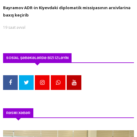
Bayramov ADR-in Kiyevdəki diplomatik missiyasının arxivlərinə
baxış keçirib
19 saat əvvəl
SOSİAL ŞƏBƏKƏLƏRDƏ BİZİ İZLƏYİN
RƏSMI XƏBƏR