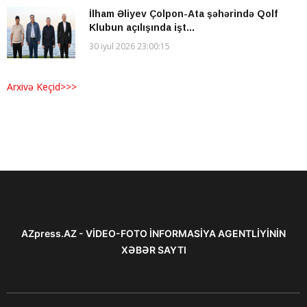
İlham Əliyev Çolpon-Ata şəhərində Qolf
Klubun açılışında işt...
30 iyul 2026 23:00:15
Arxivə Keçid>>>
AZpress.AZ - VİDEO-FOTO İNFORMASİYA AGENTLİYİNİN
XƏBƏR SAYTI