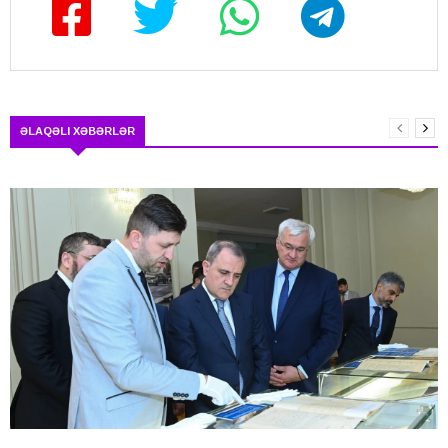
ƏLAQƏLI XƏBƏRLƏR