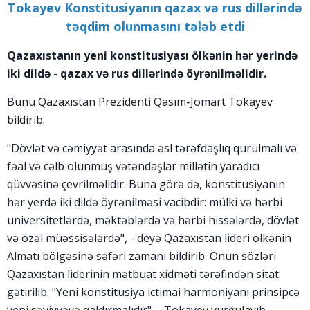
Tokayev Konstitusiyanın qazax və rus dillərində
təqdim olunmasını tələb etdi
Qazaxıstanın yeni konstitusiyası ölkənin hər yerində
iki dildə - qazax və rus dillərində öyrənilməlidir.
Bunu Qazaxıstan Prezidenti Qasım-Jomart Tokayev
bildirib.
"Dövlət və cəmiyyət arasında əsl tərəfdaşlıq qurulmalı və
fəal və cəlb olunmuş vətəndaşlar millətin yaradıcı
qüvvəsinə çevrilməlidir. Buna görə də, konstitusiyanın
hər yerdə iki dildə öyrənilməsi vacibdir: mülki və hərbi
universitetlərdə, məktəblərdə və hərbi hissələrdə, dövlət
və özəl müəssisələrdə", - deyə Qazaxıstan lideri ölkənin
Almatı bölgəsinə səfəri zamanı bildirib. Onun sözləri
Qazaxıstan liderinin mətbuat xidməti tərəfindən sitat
gətirilib. "Yeni konstitusiya ictimai harmoniyanı prinsipcə