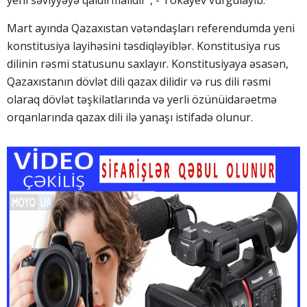
yeni səviyyəyə qaldırmalıdır", - Tokayev vurğulayıb.
Mart ayında Qazaxıstan vətəndaşları referendumda yeni
konstitusiya layihəsini təsdiqləyiblər. Konstitusiya rus
dilinin rəsmi statusunu saxlayır. Konstitusiyaya əsasən,
Qazaxıstanın dövlət dili qazax dilidir və rus dili rəsmi
olaraq dövlət təşkilatlarında və yerli özünüidarəetmə
orqanlarında qazax dili ilə yanaşı istifadə olunur.