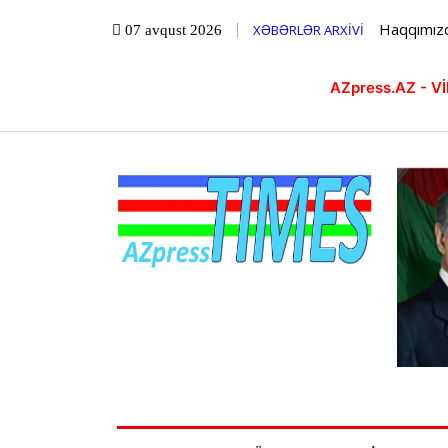
Haqqımız
XƏBƏRLƏR ARXİVİ
07 avqust 2026
AZpress.AZ - 