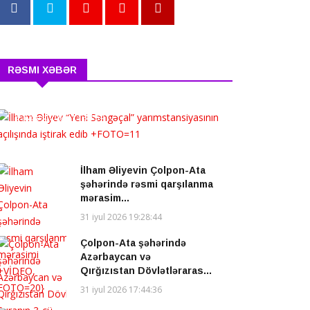
RƏSMI XƏBƏR
İlham Əliyev “Yeni
Səngəçal” yarımstansi...
5 avqust 2026 13:34:54
İlham Əliyevin Çolpon-Ata
şəhərində rəsmi qarşılanma
mərasim...
31 iyul 2026 19:28:44
Çolpon-Ata şəhərində
Azərbaycan və
Qırğızıstan Dövlətləraras...
31 iyul 2026 17:44:36