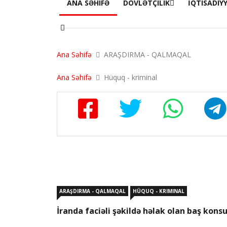
ANA SƏHIFƏ
DÖVLƏTÇILIK
İQTISADIY
Ana Səhifə
ARAŞDIRMA - QALMAQAL
Ana Səhifə
Hüquq - kriminal
ARAŞDIRMA - QALMAQAL
HÜQUQ - KRIMINAL
İranda faciəli şəkildə həlak olan baş kons