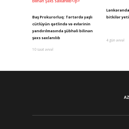
Lənkəranda 
Baş Prokurorluq: Tərtərdə yaşlı
bitkilər yet
cütlüyün qətlində və evlərinin
yandırılmasında şübhəli bilinən
şəxs saxlanılıb
4 gün əvvəl
10 saat əvvəl
AZ