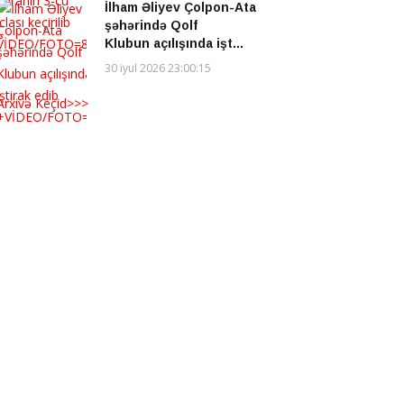
İlham Əliyev Çolpon-Ata
şəhərində Qolf
Klubun açılışında işt...
30 iyul 2026 23:00:15
Arxivə Keçid>>>