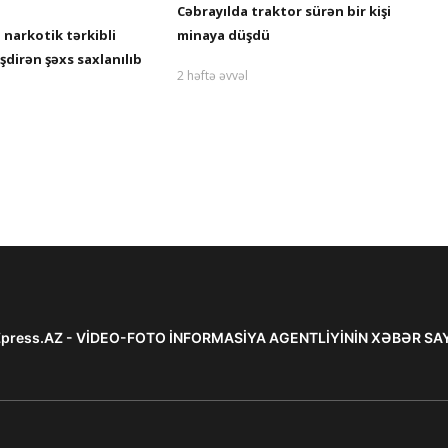
Cəbrayılda traktor sürən bir kişi
X
narkotik tərkibli
minaya düşdü
xə
işdirən şəxs saxlanılıb
2 həftə əvvəl
2 
press.AZ - VİDEO-FOTO İNFORMASİYA AGENTLİYİNİN XƏBƏR SA