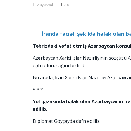
2 ay əvvəl
207
İranda faciəli şəkildə həlak olan 
Təbrizdəki vəfat etmiş Azərbaycan konsul
Azərbaycan Xarici İşlər Nazirliyinin sözçüsü
dəfn olunacağını bildirib.
Bu arada, İran Xarici İşlər Nazirliyi Azərbaycan
* * *
Yol qəzasında həlak olan Azərbaycanın İr
edilib.
Diplomat Göyçayda dəfn edilib.