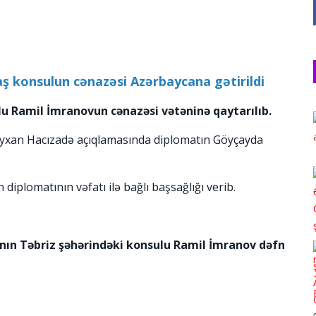
baş konsulun cənazəsi Azərbaycana gətirildi
u Ramil İmranovun cənazəsi vətəninə qaytarılıb.
 Ayxan Hacızadə açıqlamasında diplomatın Göyçayda
 diplomatının vəfatı ilə bağlı başsağlığı verib.
anın Təbriz şəhərindəki konsulu Ramil İmranov dəfn