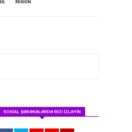
SIL
REGION
SOSİAL ŞƏBƏKƏLƏRDƏ BİZİ İZLƏYİN