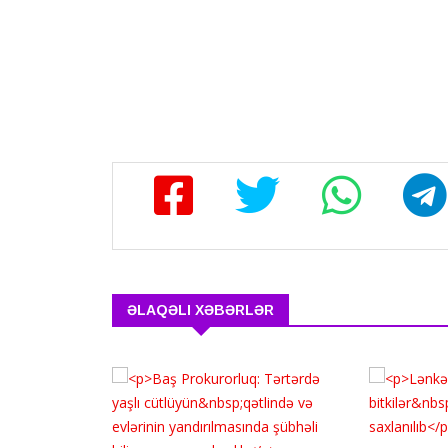
ƏLAQƏLI XƏBƏRLƏR