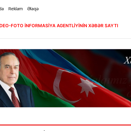
da
Reklam
Əlaqə
VİDEO-FOTO İNFORMASİYA AGENTLİYİNİN XƏBƏR SAYTI