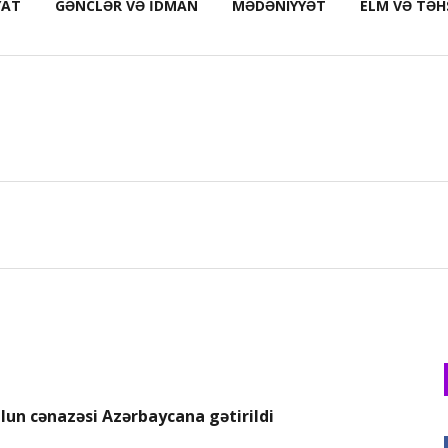
YAT
GƏNCLƏR VƏ İDMAN
MƏDƏNIYYƏT
ELM VƏ TƏH
ulun cənazəsi Azərbaycana gətirildi