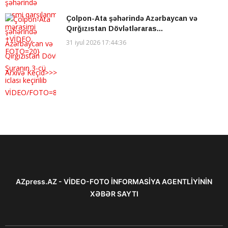
Çolpon-Ata şəhərində Azərbaycan və
Qırğızıstan Dövlətləraras...
31 iyul 2026 17:44:36
Arxivə Keçid>>>
AZpress.AZ - VİDEO-FOTO İNFORMASİYA AGENTLİYİNİN
XƏBƏR SAYTI