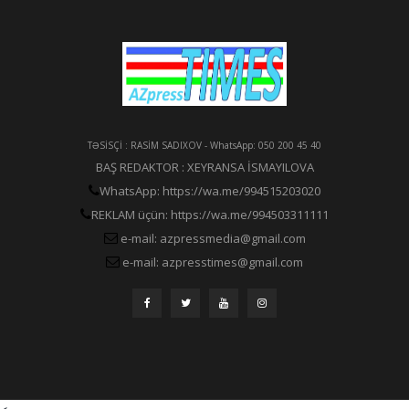
TƏSİSÇİ : RASİM SADIXOV - WhatsApp: 050 200 45 40
BAŞ REDAKTOR : XEYRANSA İSMAYILOVA
WhatsApp: https://wa.me/994515203020
REKLAM üçün: https://wa.me/994503311111
e-mail: azpressmedia@gmail.com
e-mail: azpresstimes@gmail.com