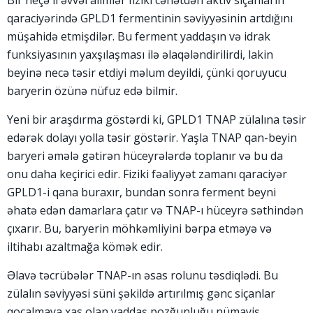
Bir neçə il əvvəl alimlər fiziki cəhətdən aktiv siçanların
qaraciyərində GPLD1 fermentinin səviyyəsinin artdığını
müşahidə etmişdilər. Bu ferment yaddaşın və idrak
funksiyasının yaxşılaşması ilə əlaqələndirilirdi, lakin
beyinə necə təsir etdiyi məlum deyildi, çünki qoruyucu
baryerin özünə nüfuz edə bilmir.
Yeni bir araşdırma göstərdi ki, GPLD1 TNAP zülalına təsir
edərək dolayı yolla təsir göstərir. Yaşla TNAP qan-beyin
baryeri əmələ gətirən hüceyrələrdə toplanır və bu da
onu daha keçirici edir. Fiziki fəaliyyət zamanı qaraciyər
GPLD1-i qana buraxır, bundan sonra ferment beyni
əhatə edən damarlara çatır və TNAP-ı hüceyrə səthindən
çıxarır. Bu, baryerin möhkəmliyini bərpa etməyə və
iltihabı azaltmağa kömək edir.
Əlavə təcrübələr TNAP-ın əsas rolunu təsdiqlədi. Bu
zülalın səviyyəsi süni şəkildə artırılmış gənc siçanlar
qocalmaya xas olan yaddaş pozğunluğu nümayiş