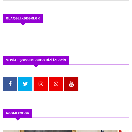
ƏLAQƏLI XƏBƏRLƏR
SOSİAL ŞƏBƏKƏLƏRDƏ BİZİ İZLƏYİN
RƏSMI XƏBƏR