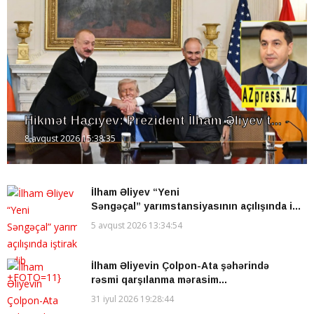
Hikmət Hacıyev: Prezident İlham Əliyev t...
8 avqust 2026 15:38:35
İlham Əliyev “Yeni
Səngəçal” yarımstansiyasının açılışında i...
5 avqust 2026 13:34:54
İlham Əliyevin Çolpon-Ata şəhərində
rəsmi qarşılanma mərasim...
31 iyul 2026 19:28:44