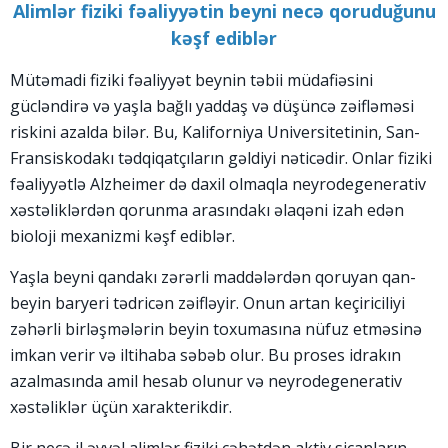
Alimlər fiziki fəaliyyətin beyni necə qoruduğunu
kəşf ediblər
Mütəmadi fiziki fəaliyyət beynin təbii müdafiəsini
gücləndirə və yaşla bağlı yaddaş və düşüncə zəifləməsi
riskini azalda bilər. Bu, Kaliforniya Universitetinin, San-
Fransiskodakı tədqiqatçıların gəldiyi nəticədir. Onlar fiziki
fəaliyyətlə Alzheimer də daxil olmaqla neyrodegenerativ
xəstəliklərdən qorunma arasındakı əlaqəni izah edən
bioloji mexanizmi kəşf ediblər.
Yaşla beyni qandakı zərərli maddələrdən qoruyan qan-
beyin baryeri tədricən zəifləyir. Onun artan keçiriciliyi
zəhərli birləşmələrin beyin toxumasına nüfuz etməsinə
imkan verir və iltihaba səbəb olur. Bu proses idrakın
azalmasında amil hesab olunur və neyrodegenerativ
xəstəliklər üçün xarakterikdir.