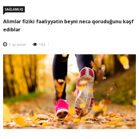
SAĞLAMLIQ
Alimlər fiziki fəaliyyətin beyni necə qoruduğunu kəşf
ediblər
5 ay əvvəl
184