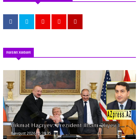
RƏSMI XƏBƏR
Hikmət Hacıyev: Prezident İlham Əliyev t...
8 avqust 2026 15:38:35