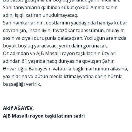
Səni tanıyanların qəlbində sükut çökdü. Amma sənin
adın, işıqlı xatirən unudulmayacaq.
Sən həmkarlarının, dostlarının yaddaşında həmişə kübar
davranışın, insaniliyin, təvazökar təbəssümün, mülayim
səsin və ziyalı duruşunla qalacaqsan. Yoxluğun aramızda
böyük boşluq yaradacaq, yerin daim görünəcək.
Öz adımdan və AJB Masallı rayon təşkilatının üzvləri
adından 61 yaşında haqq dünyasına qovuşan Şahin
Ənvər oğlu Babayevin vəfatı ilə bağlı mərhumun ailəsinə,
yaxınlarına və bütün media ictimaiyyətinə dərin hüznlə
başsağlığı veririk.
Akif AĞAYEV,
AJB Masallı rayon təşkilatının sədri