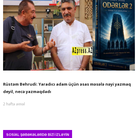
Rüstəm Behrudi: Yaradıcı adam üçün əsas məsələ nəyi yazmaq
deyil, necə yazmaqdadı
2 həftə əvvəl
SOSİAL ŞƏBƏKƏLƏRDƏ BİZİ İZLƏYİN