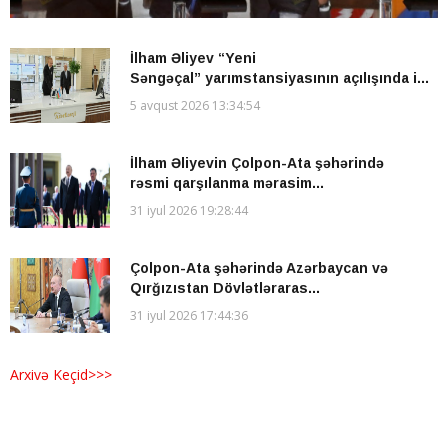
İlham Əliyev “Yeni
Səngəçal” yarımstansiyasının açılışında i...
5 avqust 2026 13:34:54
İlham Əliyevin Çolpon-Ata şəhərində
rəsmi qarşılanma mərasim...
31 iyul 2026 19:28:44
Çolpon-Ata şəhərində Azərbaycan və
Qırğızıstan Dövlətləraras...
31 iyul 2026 17:44:36
Arxivə Keçid>>>