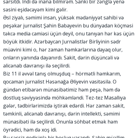
sarsıtdı. İndi də inana bilmirəm. Sanki bir zənglə yenə
səsini eşidəcəyəm kimi gəlir.
Əsl ziyalı, səmimi insan, yüksək mədəniyyət sahibi və
peşəkar jurnalist Şahin Babayevin bu dünyadan köçməsi
təkcə media camiəsi üçün deyil, onu tanıyan hər kəs üçün
böyük itkidir. Azərbaycan Jurnalistlər Birliyinin sədr
müavini kimi o, hər zaman həmkarlarına dayaq olur,
onların yanında dayanırdı. Sakit, dərin düşüncəli və
alicənab davranışı ilə seçilirdi.
Biz 11 il əvvəl tanış olmuşduq – hörmətli həmkarım,
qocaman jurnalist Həsənağa Əliyevin vasitəsilə. O
gündən etibarən münasibətimiz həm peşə, həm də
dostluq səviyyəsində möhkəmləndi. Tez-tez Masallıya
gələr, tədbirlərimizdə iştirak edərdi. Hər zaman sakit,
təmkinli, alicənab davranışı, dərin intellekti, səmimi
münasibəti ilə seçilirdi. Onunla söhbət etmək həm
öyrədici, həm də xoş idi.
Bu səssiz gedişinlə bir boşluq yarandı, Şahin müəllim.