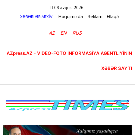
08 avqust 2026
Haqqımızda
Reklam
Əlaqə
XƏBƏRLƏR ARXİVİ
AZ
EN
RUS
AZpress.AZ - VİDEO-FOTO İNFORMASİYA AGENTLİYİNİN
XƏBƏR SAYTI