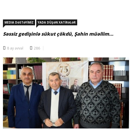
MEDIA DƏSTƏYİMİZ
YADA DÜŞƏN XATİRƏLƏR
Səssiz gedişinlə sükut çökdü, Şahin müəllim...
8 ay əvvəl
286