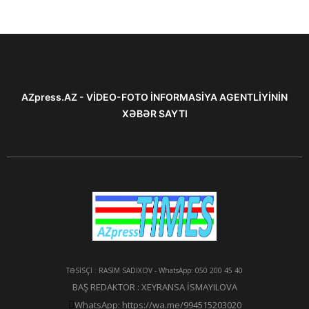
AZpress.AZ - VİDEO-FOTO İNFORMASİYA AGENTLİYİNİN
XƏBƏR SAYTI
TƏSİSÇİ : RASİM SADIXOV - WhatsApp: 050 200 45 40
BAŞ REDAKTOR : XEYRANSA İSMAYILOVA
WhatsApp: https://wa.me/994515203020