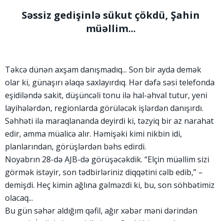
Səssiz gedişinlə sükut çökdü, Şahin
müəllim...
Təkcə dünən axşam danışmadıq... Son bir ayda demək
olar ki, günaşırı əlaqə saxlayırdıq. Hər dəfə səsi telefonda
eşidiləndə sakit, düşüncəli tonu ilə hal-əhval tutur, yeni
layihələrdən, regionlarda görüləcək işlərdən danışırdı.
Səhhəti ilə maraqlananda deyirdi ki, təzyiq bir az narahat
edir, amma müalicə alır. Həmişəki kimi nikbin idi,
planlarından, görüşlərdən bəhs edirdi.
Noyabrın 28-də AJB-də görüşəcəkdik. “Elçin müəllim sizi
görmək istəyir, son tədbirləriniz diqqətini cəlb edib,” –
demişdi. Heç kimin ağlına gəlməzdi ki, bu, son söhbətimiz
olacaq...
Bu gün səhər aldığım qəfil, ağır xəbər məni dərindən