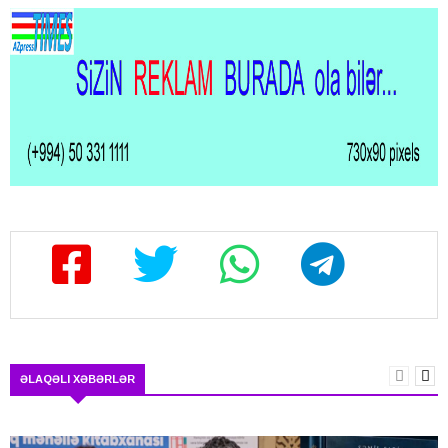
ƏLAQƏLI XƏBƏRLƏR