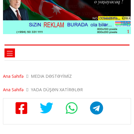
Ana Səhifə
MEDIA DƏSTƏYİMİZ
Ana Səhifə
YADA DÜŞƏN XATİRƏLƏR