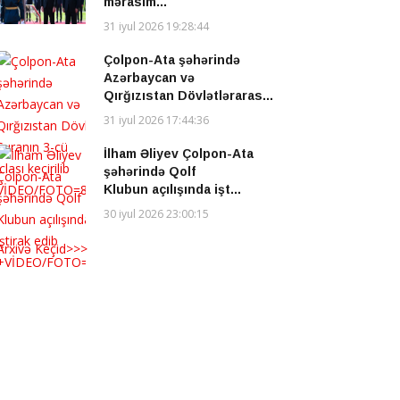
mərasim...
31 iyul 2026 19:28:44
Çolpon-Ata şəhərində
Azərbaycan və
Qırğızıstan Dövlətləraras...
31 iyul 2026 17:44:36
İlham Əliyev Çolpon-Ata
şəhərində Qolf
Klubun açılışında işt...
30 iyul 2026 23:00:15
Arxivə Keçid>>>