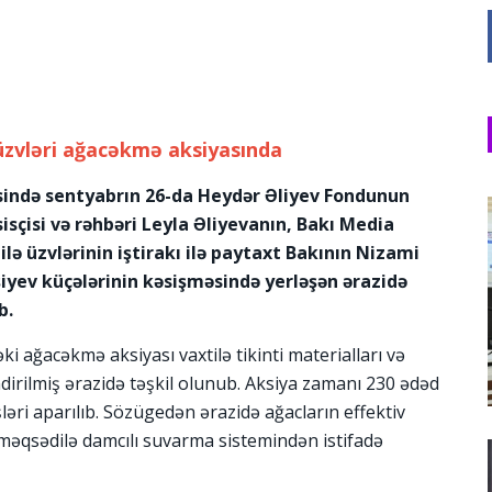
 üzvləri ağacəkmə aksiyasında
əsində sentyabrın 26-da Heydər Əliyev Fondunun
əsisçisi və rəhbəri Leyla Əliyevanın, Bakı Media
lə üzvlərinin iştirakı ilə paytaxt Bakının Nizami
iyev küçələrinin kəsişməsində yerləşən ərazidə
b.
ki ağacəkmə aksiyası vaxtilə tikinti materialları və
ndirilmiş ərazidə təşkil olunub. Aksiya zamanı 230 ədəd
şləri aparılıb. Sözügedən ərazidə ağacların effektiv
 məqsədilə damcılı suvarma sistemindən istifadə