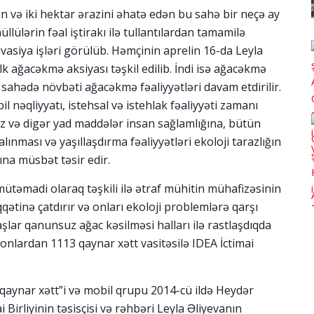
an və iki hektar ərazini əhatə edən bu sahə bir neçə ay
llülərin fəal iştirakı ilə tullantılardan tamamilə
ivasiya işləri görülüb. Həmçinin aprelin 16-da Leyla
 ilk ağacəkmə aksiyası təşkil edilib. İndi isə ağacəkmə
hədə növbəti ağacəkmə fəaliyyətləri davam etdirilir.
nəqliyyatı, istehsal və istehlak fəaliyyəti zamanı
toz və digər yad maddələr insan sağlamlığına, bütün
alınması və yaşıllaşdırma fəaliyyətləri ekoloji tarazlığın
ına müsbət təsir edir.
n mütəmadi olaraq təşkili ilə ətraf mühitin mühafizəsinin
iqqətinə çatdırır və onları ekoloji problemlərə qarşı
şlar qanunsuz ağac kəsilməsi halları ilə rastlaşdıqda
efonlardan 1113 qaynar xətt vasitəsilə IDEA İctimai
 “qaynar xətt”i və mobil qrupu 2014-cü ildə Heydər
 Birliyinin təsisçisi və rəhbəri Leyla Əliyevanın