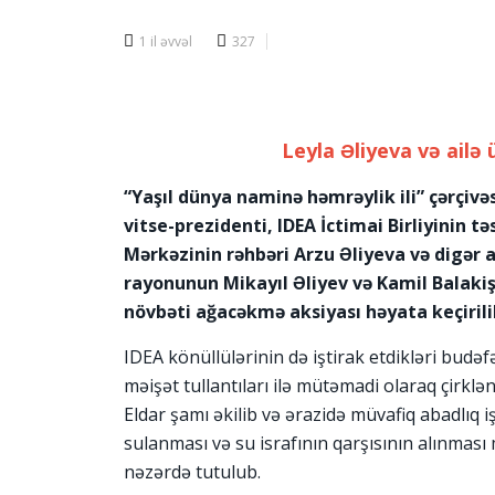
1 il əvvəl
327
Leyla Əliyeva və ailə
“Yaşıl dünya naminə həmrəylik ili” çərçiv
vitse-prezidenti, IDEA İctimai Birliyinin t
Mərkəzinin rəhbəri Arzu Əliyeva və digər ai
rayonunun Mikayıl Əliyev və Kamil Balakiş
növbəti ağacəkmə aksiyası həyata keçirili
IDEA könüllülərinin də iştirak etdikləri budəfə
məişət tullantıları ilə mütəmadi olaraq çirklə
Eldar şamı əkilib və ərazidə müvafiq abadlıq i
sulanması və su israfının qarşısının alınması
nəzərdə tutulub.