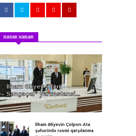
RƏSMI XƏBƏR
İlham Əliyev “Yeni
Səngəçal” yarımstansi...
5 avqust 2026 13:34:54
İlham Əliyevin Çolpon-Ata
şəhərində rəsmi qarşılanma