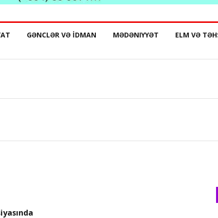
YAT
GƏNCLƏR VƏ İDMAN
MƏDƏNIYYƏT
ELM VƏ TƏH
siyasında