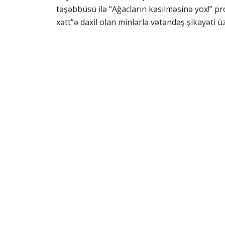
təşəbbüsü ilə “Ağacların kəsilməsinə yox!” p
xətt”ə daxil olan minlərlə vətəndaş şikayəti ü