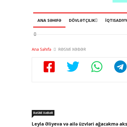
ANA SƏHIFƏ
DÖVLƏTÇILIK
İQTISADIY
Ana Səhifə
RƏSMİ XƏBƏR
RƏSMİ XƏBƏR
Leyla Əliyeva və ailə üzvləri ağacəkmə ak