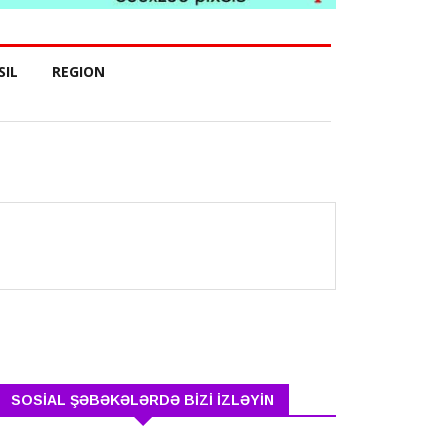
SIL
REGION
SOSİAL ŞƏBƏKƏLƏRDƏ BİZİ İZLƏYİN