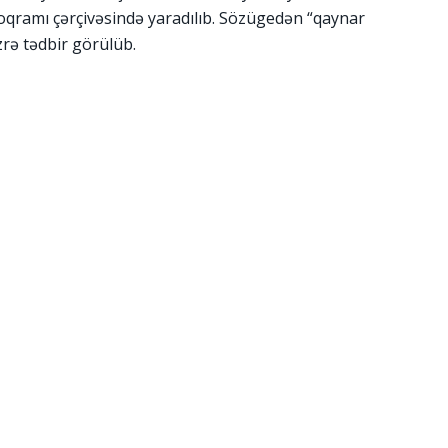
roqramı çərçivəsində yaradılıb. Sözügedən “qaynar
zrə tədbir görülüb.