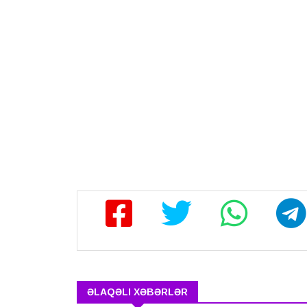
ƏLAQƏLI XƏBƏRLƏR