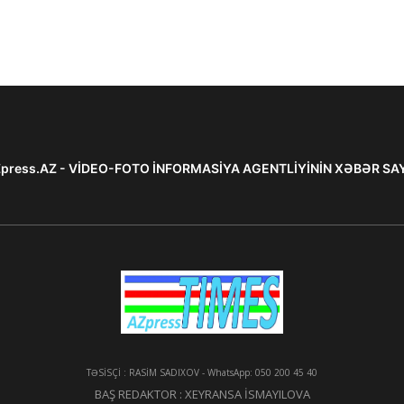
press.AZ - VİDEO-FOTO İNFORMASİYA AGENTLİYİNİN XƏBƏR SA
TƏSİSÇİ : RASİM SADIXOV - WhatsApp: 050 200 45 40
BAŞ REDAKTOR : XEYRANSA İSMAYILOVA