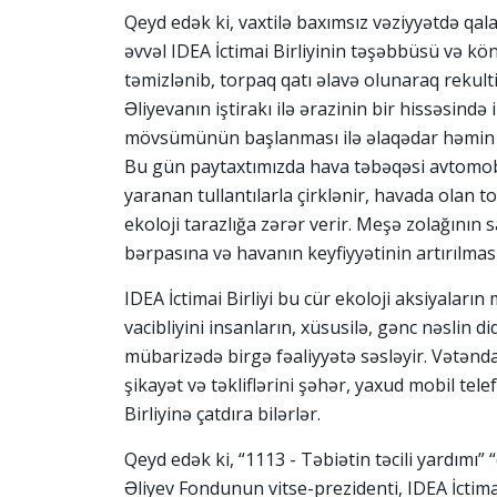
Qeyd edək ki, vaxtilə baxımsız vəziyyətdə qal
əvvəl IDEA İctimai Birliyinin təşəbbüsü və könü
təmizlənib, torpaq qatı əlavə olunaraq rekult
Əliyevanın iştirakı ilə ərazinin bir hissəsində
mövsümünün başlanması ilə əlaqədar həmin sa
Bu gün paytaxtımızda hava təbəqəsi avtomobil 
yaranan tullantılarla çirklənir, havada olan 
ekoloji tarazlığa zərər verir. Meşə zolağının s
bərpasına və havanın keyfiyyətinin artırılmas
IDEA İctimai Birliyi bu cür ekoloji aksiyaları
vacibliyini insanların, xüsusilə, gənc nəslin d
mübarizədə birgə fəaliyyətə səsləyir. Vətənda
şikayət və təkliflərini şəhər, yaxud mobil tel
Birliyinə çatdıra bilərlər.
Qeyd edək ki, “1113 - Təbiətin təcili yardımı”
Əliyev Fondunun vitse-prezidenti, IDEA İctimai