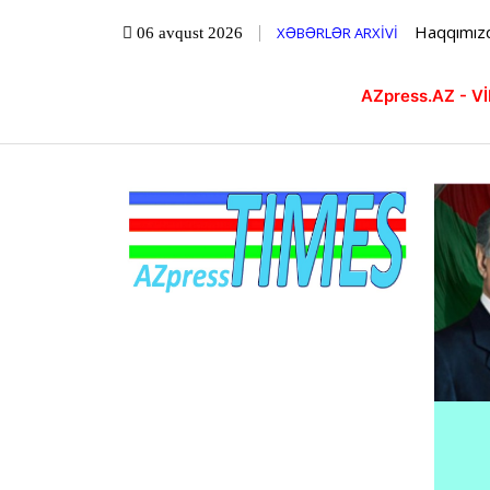
Haqqımız
XƏBƏRLƏR ARXİVİ
06 avqust 2026
AZpress.AZ - 