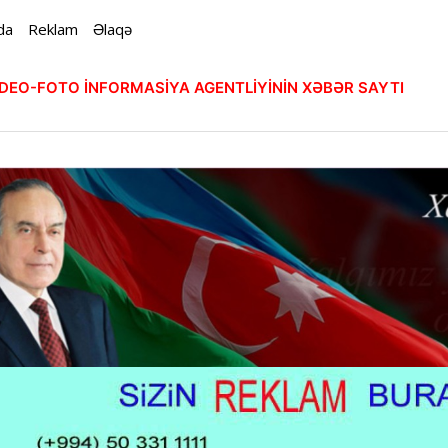
da
Reklam
Əlaqə
VİDEO-FOTO İNFORMASİYA AGENTLİYİNİN XƏBƏR SAYTI