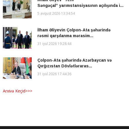
Səngəçal” yarımstansiyasının açılışında i...
5 avqust 2026 13:34:54
İlham Əliyevin Çolpon-Ata şəhərində
rəsmi qarşılanma mərasim...
31 iyul 2026 19:28:44
Çolpon-Ata şəhərində Azərbaycan və
Qırğızıstan Dövlətləraras...
31 iyul 2026 17:44:36
Arxivə Keçid>>>