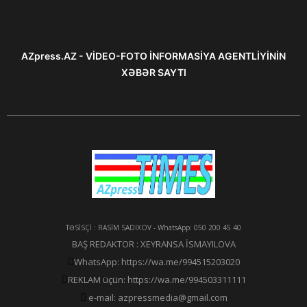
AZpress.AZ - VİDEO-FOTO İNFORMASİYA AGENTLİYİNİN
XƏBƏR SAYTI
TƏSİSÇİ : RASİM SADIXOV - WhatsApp: 050 200 45 40
BAŞ REDAKTOR : XEYRANSA İSMAYILOVA
WhatsApp: https://wa.me/994515203020
REKLAM üçün: https://wa.me/994503311111
e-mail: azpressmedia@gmail.com