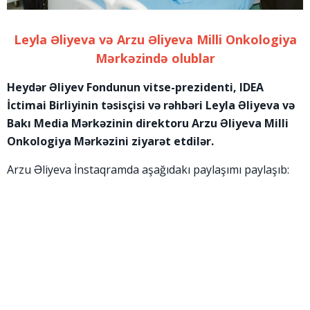
Leyla Əliyeva və Arzu Əliyeva Milli Onkologiya
Mərkəzində olublar
Heydər Əliyev Fondunun vitse-prezidenti, IDEA
İctimai Birliyinin təsisçisi və rəhbəri Leyla Əliyeva və
Bakı Media Mərkəzinin direktoru Arzu Əliyeva Milli
Onkologiya Mərkəzini ziyarət etdilər.
Arzu Əliyeva İnstaqramda aşağıdakı paylaşımı paylaşıb: