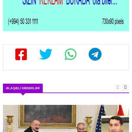
ƏLAQƏLI XƏBƏRLƏR