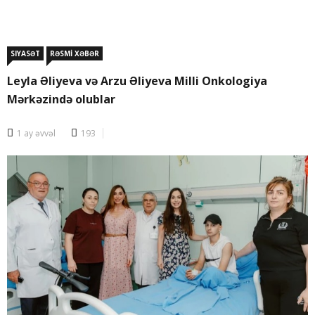
SIYASƏT
RƏSMİ XƏBƏR
Leyla Əliyeva və Arzu Əliyeva Milli Onkologiya
Mərkəzində olublar
1 ay əvvəl
193