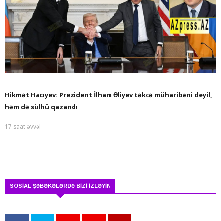
Hikmət Hacıyev: Prezident İlham Əliyev təkcə müharibəni deyil,
həm də sülhü qazandı
17 saat əvvəl
SOSİAL ŞƏBƏKƏLƏRDƏ BİZİ İZLƏYİN