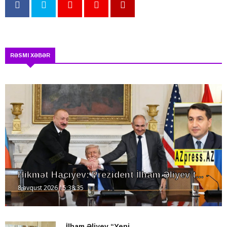
RƏSMI XƏBƏR
Hikmət Hacıyev: Prezident İlham Əliyev t...
8 avqust 2026 15:38:35
İlham Əliyev “Yeni