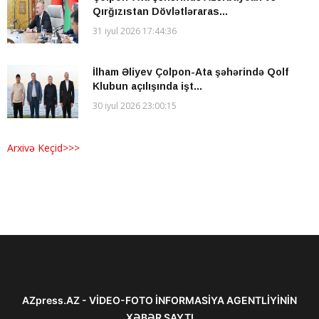
Qırğızıstan Dövlətləraras...
31 iyul 2026 17:44:36
İlham Əliyev Çolpon-Ata şəhərində Qolf
Klubun açılışında işt...
30 iyul 2026 23:00:15
Arxivə Keçid>>>
AZpress.AZ - VİDEO-FOTO İNFORMASİYA AGENTLİYİNİN
XƏBƏR SAYTI