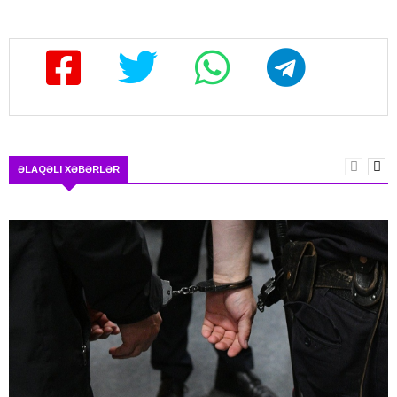
ƏLAQƏLI XƏBƏRLƏR