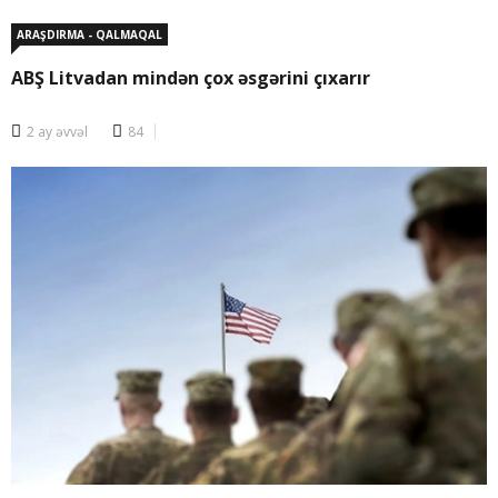
ARAŞDIRMA - QALMAQAL
ABŞ Litvadan mindən çox əsgərini çıxarır
2 ay əvvəl
84