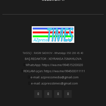
TƏSİSÇİ : RASİM SADIXOV - WhatsApp: 050 200 45 40
BAŞ REDAKTOR : XEYRANSA İSMAYILOVA
WhatsApp: https://wa.me/994515203020
REKLAM üçün: https://wa.me/994503311111
e-mail: azpressmedia@gmail.com
e-mail: azpresstimes@gmail.com