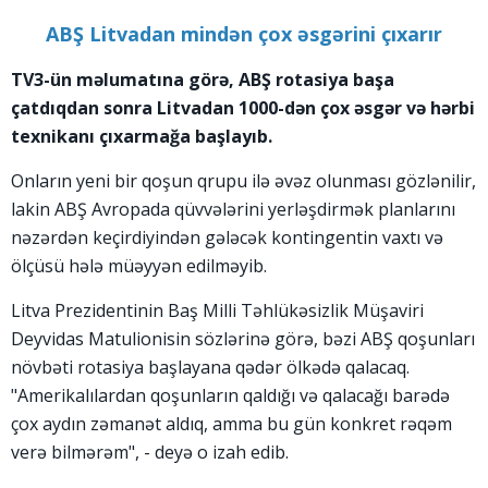
ABŞ Litvadan mindən çox əsgərini çıxarır
TV3-ün məlumatına görə, ABŞ rotasiya başa
çatdıqdan sonra Litvadan 1000-dən çox əsgər və hərbi
texnikanı çıxarmağa başlayıb.
Onların yeni bir qoşun qrupu ilə əvəz olunması gözlənilir,
lakin ABŞ Avropada qüvvələrini yerləşdirmək planlarını
nəzərdən keçirdiyindən gələcək kontingentin vaxtı və
ölçüsü hələ müəyyən edilməyib.
Litva Prezidentinin Baş Milli Təhlükəsizlik Müşaviri
Deyvidas Matulionisin sözlərinə görə, bəzi ABŞ qoşunları
növbəti rotasiya başlayana qədər ölkədə qalacaq.
"Amerikalılardan qoşunların qaldığı və qalacağı barədə
çox aydın zəmanət aldıq, amma bu gün konkret rəqəm
verə bilmərəm", - deyə o izah edib.