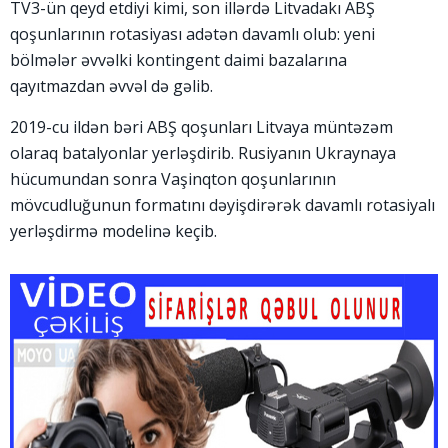
TV3-ün qeyd etdiyi kimi, son illərdə Litvadakı ABŞ
qoşunlarının rotasiyası adətən davamlı olub: yeni
bölmələr əvvəlki kontingent daimi bazalarına
qayıtmazdan əvvəl də gəlib.
2019-cu ildən bəri ABŞ qoşunları Litvaya müntəzəm
olaraq batalyonlar yerləşdirib. Rusiyanın Ukraynaya
hücumundan sonra Vaşinqton qoşunlarının
mövcudluğunun formatını dəyişdirərək davamlı rotasiyalı
yerləşdirmə modelinə keçib.