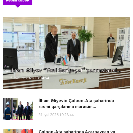
RƏSMI XƏBƏR
İlham Əliyev “Yeni Səngəçal” yarımstansi...
5 avqust 2026 13:34:54
İlham Əliyevin Çolpon-Ata şəhərində
rəsmi qarşılanma mərasim...
31 iyul 2026 19:28:44
Çolpon-Ata şəhərində Azərbaycan və