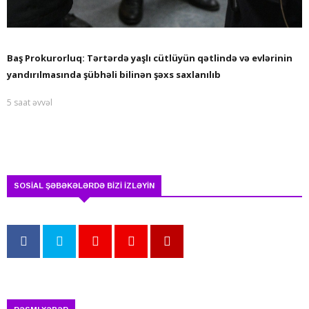
Baş Prokurorluq: Tərtərdə yaşlı cütlüyün qətlində və evlərinin
yandırılmasında şübhəli bilinən şəxs saxlanılıb
5 saat əvvəl
SOSİAL ŞƏBƏKƏLƏRDƏ BİZİ İZLƏYİN