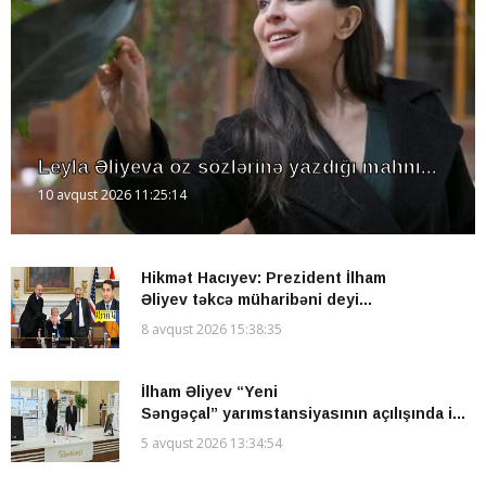
Leyla Əliyeva öz sözlərinə yazdığı mahnı...
10 avqust 2026 11:25:14
Hikmət Hacıyev: Prezident İlham
Əliyev təkcə müharibəni deyi...
8 avqust 2026 15:38:35
İlham Əliyev “Yeni
Səngəçal” yarımstansiyasının açılışında i...
5 avqust 2026 13:34:54