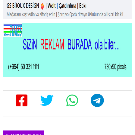
ƏLAQƏLI XƏBƏRLƏR