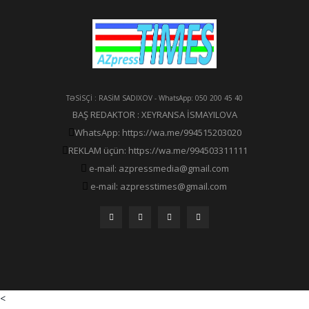
TƏSİSÇİ : RASİM SADIXOV - WhatsApp: 050 200 45 40
BAŞ REDAKTOR : XEYRANSA İSMAYILOVA
WhatsApp: https://wa.me/994515203020
REKLAM üçün: https://wa.me/994503311111
e-mail: azpressmedia@gmail.com
e-mail: azpresstimes@gmail.com
<