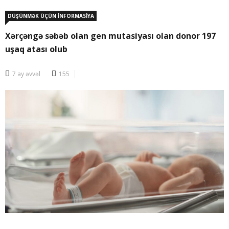
DÜŞÜNMƏK ÜÇÜN İNFORMASİYA
Xərçəngə səbəb olan gen mutasiyası olan donor 197
uşaq atası olub
7 ay əvvəl
155