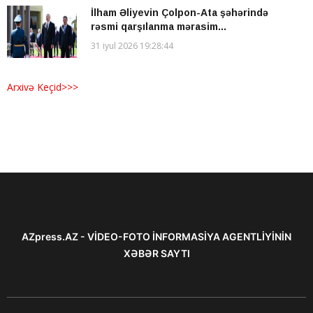
İlham Əliyevin Çolpon-Ata şəhərində
rəsmi qarşılanma mərasim...
31 iyul 2026 19:28:44
Arxivə Keçid>>>
AZpress.AZ - VİDEO-FOTO İNFORMASİYA AGENTLİYİNİN
XƏBƏR SAYTI