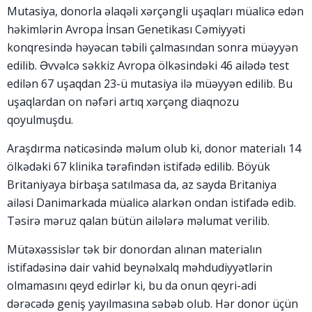
Mutasiya, donorla əlaqəli xərçəngli uşaqları müalicə edən
həkimlərin Avropa İnsan Genetikası Cəmiyyəti
konqresində həyəcan təbili çalmasından sonra müəyyən
edilib. Əvvəlcə səkkiz Avropa ölkəsindəki 46 ailədə test
edilən 67 uşaqdan 23-ü mutasiya ilə müəyyən edilib. Bu
uşaqlardan on nəfəri artıq xərçəng diaqnozu
qoyulmuşdu.
Araşdırma nəticəsində məlum olub ki, donor materialı 14
ölkədəki 67 klinika tərəfindən istifadə edilib. Böyük
Britaniyaya birbaşa satılmasa da, az sayda Britaniya
ailəsi Danimarkada müalicə alarkən ondan istifadə edib.
Təsirə məruz qalan bütün ailələrə məlumat verilib.
Mütəxəssislər tək bir donordan alınan materialın
istifadəsinə dair vahid beynəlxalq məhdudiyyətlərin
olmamasını qeyd edirlər ki, bu da onun qeyri-adi
dərəcədə geniş yayılmasına səbəb olub. Hər donor üçün