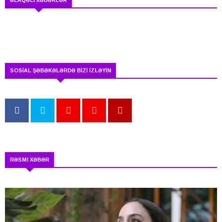
SOSİAL ŞƏBƏKƏLƏRDƏ BİZİ İZLƏYİN
RƏSMI XƏBƏR