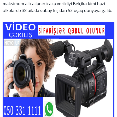
maksimum altı ailənin icazə verildiyi Belçika kimi bəzi
ölkələrdə 38 ailədə subay kişidən 53 uşaq dünyaya gəlib.