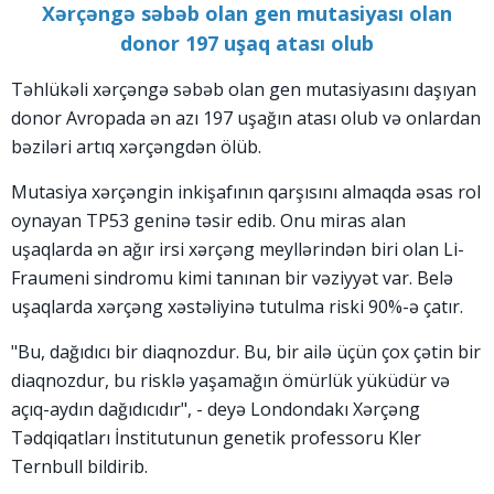
Xərçəngə səbəb olan gen mutasiyası olan
donor 197 uşaq atası olub
Təhlükəli xərçəngə səbəb olan gen mutasiyasını daşıyan
donor Avropada ən azı 197 uşağın atası olub və onlardan
bəziləri artıq xərçəngdən ölüb.
Mutasiya xərçəngin inkişafının qarşısını almaqda əsas rol
oynayan TP53 geninə təsir edib. Onu miras alan
uşaqlarda ən ağır irsi xərçəng meyllərindən biri olan Li-
Fraumeni sindromu kimi tanınan bir vəziyyət var. Belə
uşaqlarda xərçəng xəstəliyinə tutulma riski 90%-ə çatır.
"Bu, dağıdıcı bir diaqnozdur. Bu, bir ailə üçün çox çətin bir
diaqnozdur, bu risklə yaşamağın ömürlük yüküdür və
açıq-aydın dağıdıcıdır", - deyə Londondakı Xərçəng
Tədqiqatları İnstitutunun genetik professoru Kler
Ternbull bildirib.