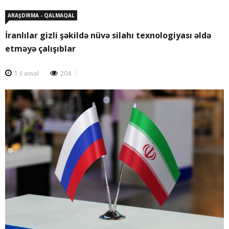
ARAŞDIRMA - QALMAQAL
İranlılar gizli şəkildə nüvə silahı texnologiyası əldə
etməyə çalışıblar
1 il əvvəl
204