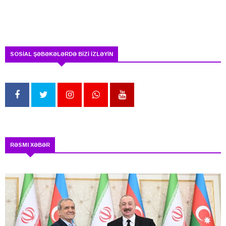
SOSİAL ŞƏBƏKƏLƏRDƏ BİZİ İZLƏYİN
RƏSMI XƏBƏR