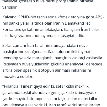
fəaliyyət göstərən nüvə hərbi proqramının birbaşa
varisidir.
Kalvandı SPND-nin təchizatına kömək etdiyinə görə ABŞ-
nin sanksiyaları altında olan İranın DamavandTec
konsaltinq şirkətinin əməkdaşları, həmçinin İran hərbi
əks-kəşfiyyatının nümayəndəsi müşayiət edib.
Səfər zamanı İran tərəfinin nümayəndələri nüvə
başlıqlarının sınağında istifadə olunan ikili təyinatlı
texnologiyalarla maraqlanıb, həmçinin vasitəçi vasitəsilə
Rusiyadan nüvə yüklərinin gücünü əhəmiyyətli dərəcədə
artıra bilən spesifik izotopun alınması imkanlarını
müzakirə ediblər.
“Financial Times” qeyd edir ki, səfər ciddi məxfilik
şəraitində təşkil olunub və geniş şəkildə ictimaiyyətə
çatdırılmayıb. İstintaqın əsasını təşkil edən materiallar
onu deməyə əsas verir ki, İran tərəfi xarici təmaslardan