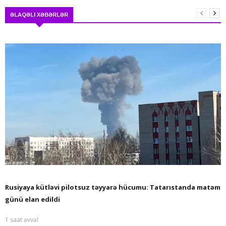
ƏLAQƏLI XƏBƏRLƏR
Rusiyaya kütləvi pilotsuz təyyarə hücumu: Tatarıstanda matəm
günü elan edildi
1 saat əvvəl