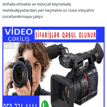
istifadə etməklə və mövcud beynəlxalq
məhdudiyyətlərdən yan keçməklə öz nüvə inkişafını
sürətləndirməyə çalışır.