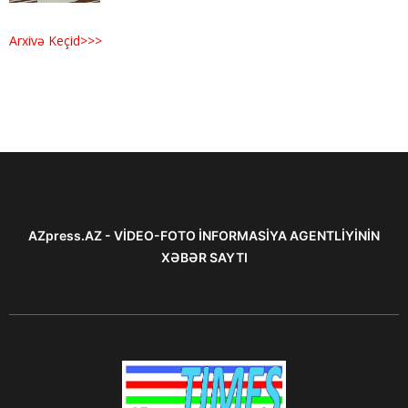
Arxivə Keçid>>>
AZpress.AZ - VİDEO-FOTO İNFORMASİYA AGENTLİYİNİN
XƏBƏR SAYTI