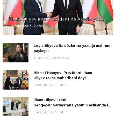
İlham Əliyev İran Prezidentinə Azərbayca...
10 avqust 2026 12:38:43
Leyla Əliyeva öz sözlərinə yazdığı mahnını
paylaşdı
10 avqust 2026 11:25:14
Hikmət Hacıyev: Prezident İlham
Əliyev təkcə müharibəni deyi...
8 avqust 2026 15:38:35
İlham Əliyev “Yeni
Səngəçal” yarımstansiyasının açılışında i...
5 avqust 2026 13:34:54