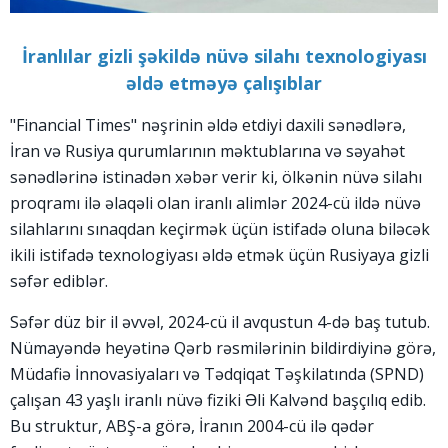
İranlılar giz
li şəkildə nüvə silahı texnologiyası
əldə etməyə çalışıblar
"Financial Times" nəşrinin əldə etdiyi daxili sənədlərə,
İran və Rusiya qurumlarının məktublarına və səyahət
sənədlərinə istinadən xəbər verir ki, ölkənin nüvə silahı
proqramı ilə əlaqəli olan iranlı alimlər 2024-cü ildə nüvə
silahlarını sınaqdan keçirmək üçün istifadə oluna biləcək
ikili istifadə texnologiyası əldə etmək üçün Rusiyaya gizli
səfər ediblər.
Səfər düz bir il əvvəl, 2024-cü il avqustun 4-də baş tutub.
Nümayəndə heyətinə Qərb rəsmilərinin bildirdiyinə görə,
Müdafiə İnnovasiyaları və Tədqiqat Təşkilatında (SPND)
çalışan 43 yaşlı iranlı nüvə fiziki Əli Kalvənd başçılıq edib.
Bu struktur, ABŞ-a görə, İranın 2004-cü ilə qədər