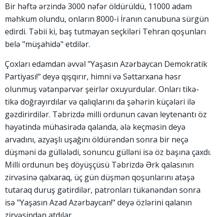
Bir həftə ərzində 3000 nəfər öldürüldü, 11000 adam
məhkum olundu, onların 8000-i İranın cənubuna sürgün
edirdi. Təbii ki, baş tutmayan seçkiləri Tehran qoşunları
belə "müşahidə" etdilər.
Çoxları edamdan əvvəl "Yaşasın Azərbaycan Demokratik
Partiyası!" deyə qışqırır, himni və Səttarxana həsr
olunmuş vətənpərvər şeirlər oxuyurdular. Onları tikə-
tikə doğrayırdılar və qalıqlarını da şəhərin küçələri ilə
gəzdirirdilər. Təbrizdə milli ordunun cavan leytenantı öz
həyətində mühasirədə qalanda, ələ keçməsin deyə
arvadını, azyaşlı uşağını öldürəndən sonra bir neçə
düşməni də güllələdi, sonuncu gülləni isə öz başına çaxdı.
Milli ordunun beş döyüşçüsü Təbrizdə Ərk qalasının
zirvəsinə qalxaraq, üç gün düşmən qoşunlarını atəşə
tutaraq duruş gətirdilər, patronları tükənəndən sonra
isə "Yaşasın Azad Azərbaycan!" deyə özlərini qalanın
zirvəsindən atdılar.