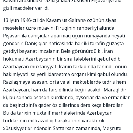
Kavam arasındakı razılaşmada xüsusən Pişəvəriyə aid
gizli maddələr var idi.
13 iyun 1946-cı ildə Kavam us-Səltənə özünün siyasi
məsələlər üzrə müavini Firuqinin rəhbərliyi altında
Pişəvəri ilə danışıqlar aparmaq üçün nümayəndə heyəti
göndərir. Danışıqlar nəticəsində hər iki tərəfin güzəştə
getdiyi bəyanat imzalanır. Belə görünürdü ki, İran
hökuməti Azərbaycanın bir sıra tələblərini qəbul edib.
Azərbaycan muxtariyyəti İranın tərkibində tanındı, onun
hakimiyyəti isə yerli idarəetmə orqanı kimi qəbul olundu.
Razılaşmaya əsasən, orta və ali məktəblərdə tədris həm
Azərbaycan, həm də fars dilində keçiriləcəkdi. Maraqlıdır
ki, bu sənədə əsasən kürdlər də, aysorlar da və ermənilər
də beşinci sinfə qədər öz dillərində dərs keçə bilərdilər.
Bu da tarixin müxtəlif mərhələlərində Azərbaycan
türklərinin milli azadlıq hərəkatının xarakterik
xüsusiyyətlərindəndir. Səttarxan zamanında, Məşrutə