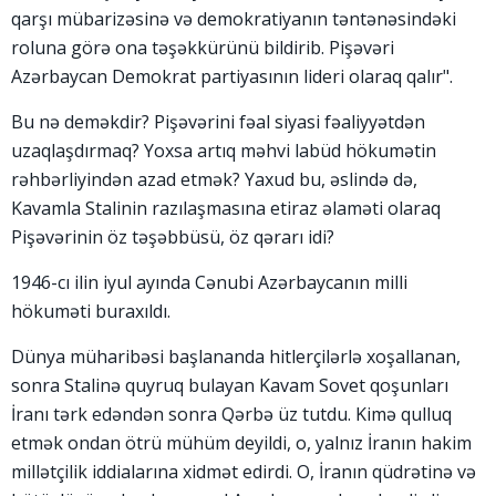
qarşı mübarizəsinə və demokratiyanın təntənəsindəki
roluna görə ona təşəkkürünü bildirib. Pişəvəri
Azərbaycan Demokrat partiyasının lideri olaraq qalır".
Bu nə deməkdir? Pişəvərini fəal siyasi fəaliyyətdən
uzaqlaşdırmaq? Yoxsa artıq məhvi labüd hökumətin
rəhbərliyindən azad etmək? Yaxud bu, əslində də,
Kavamla Stalinin razılaşmasına etiraz əlaməti olaraq
Pişəvərinin öz təşəbbüsü, öz qərarı idi?
1946-cı ilin iyul ayında Cənubi Azərbaycanın milli
hökuməti buraxıldı.
Dünya müharibəsi başlananda hitlerçilərlə xoşallanan,
sonra Stalinə quyruq bulayan Kavam Sovet qoşunları
İranı tərk edəndən sonra Qərbə üz tutdu. Kimə qulluq
etmək ondan ötrü mühüm deyildi, o, yalnız İranın hakim
millətçilik iddialarına xidmət edirdi. O, İranın qüdrətinə və