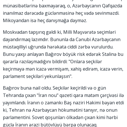
münasibətlərinə baxmayaraq, o, Azərbaycanın Qafqazda
inanılmaz dərəcədə güclənməsinə heç vədə sevinməzdi.
Mikoyandan isə heç danışmağa dəyməz.
Moskvadan tapşırıq gəldi ki, Milli Məşvərətə seçimləri
dayandırmaq lazımdır. Bununla da Cənubi Azərbaycanın
müstəqilliyi uğrunda hərəkata ciddi zərbə vurulurdu.
Bunu yaxşı anlayan Bağırov böyük risk edərək Stalinə bu
qərarla razılaşmadığını bildirdi: "Onlara seçkilər
keçirməyə mən icazə vermişəm, xahiş edirəm, icazə verin,
parlament seçkiləri yekunlaşsın".
Bağırov buna nail oldu. Seçkilər keçirildi və o gün
Tehranda çıxan "İran nou" qəzeti qara matəm çərçivəsi ilə
yayımlandı. İranın o zamankı Baş naziri Hakimi bəyan etdi
ki, Tehran nə Azərbaycan hökumətini tanıyır, nə onun
parlamentini. Sovet qoşunları ölkədən çıxan kimi hərbi
güclə İranın ərazi bütövlüyü bərpa olunacaq.