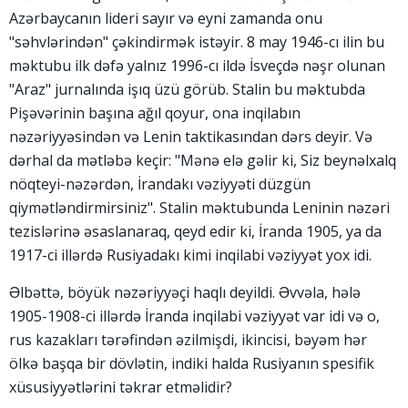
Azərbaycanın lideri sayır və eyni zamanda onu
"səhvlərindən" çəkindirmək istəyir. 8 may 1946-cı ilin bu
məktubu ilk dəfə yalnız 1996-cı ildə İsveçdə nəşr olunan
"Araz" jurnalında işıq üzü görüb. Stalin bu məktubda
Pişəvərinin başına ağıl qoyur, ona inqilabın
nəzəriyyəsindən və Lenin taktikasından dərs deyir. Və
dərhal da mətləbə keçir: "Mənə elə gəlir ki, Siz beynəlxalq
nöqteyi-nəzərdən, İrandakı vəziyyəti düzgün
qiymətləndirmirsiniz". Stalin məktubunda Leninin nəzəri
tezislərinə əsaslanaraq, qeyd edir ki, İranda 1905, ya da
1917-ci illərdə Rusiyadakı kimi inqilabi vəziyyət yox idi.
Əlbəttə, böyük nəzəriyyəçi haqlı deyildi. Əvvəla, hələ
1905-1908-ci illərdə İranda inqilabi vəziyyət var idi və o,
rus kazakları tərəfindən əzilmişdi, ikincisi, bəyəm hər
ölkə başqa bir dövlətin, indiki halda Rusiyanın spesifik
xüsusiyyətlərini təkrar etməlidir?