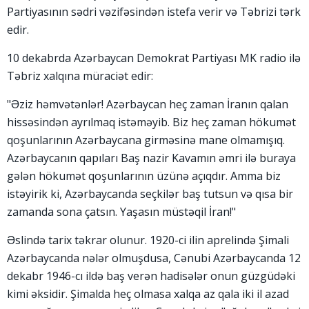
Partiyasının sədri vəzifəsindən istefa verir və Təbrizi tərk
edir.
10 dekabrda Azərbaycan Demokrat Partiyası MK radio ilə
Təbriz xalqına müraciət edir:
"Əziz həmvətənlər! Azərbaycan heç zaman İranın qalan
hissəsindən ayrılmaq istəməyib. Biz heç zaman hökumət
qoşunlarının Azərbaycana girməsinə mane olmamışıq.
Azərbaycanın qapıları Baş nazir Kavamın əmri ilə buraya
gələn hökumət qoşunlarının üzünə açıqdır. Amma biz
istəyirik ki, Azərbaycanda seçkilər baş tutsun və qısa bir
zamanda sona çatsın. Yaşasın müstəqil İran!"
Əslində tarix təkrar olunur. 1920-ci ilin aprelində Şimali
Azərbaycanda nələr olmuşdusa, Cənubi Azərbaycanda 12
dekabr 1946-cı ildə baş verən hadisələr onun güzgüdəki
kimi əksidir. Şimalda heç olmasa xalqa az qala iki il azad