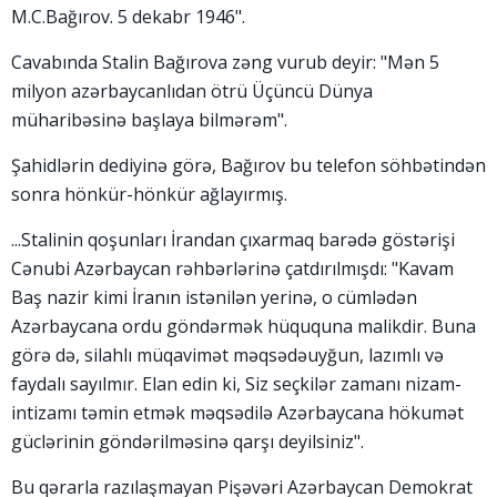
M.C.Bağırov. 5 dekabr 1946".
Cavabında Stalin Bağırova zəng vurub deyir: "Mən 5
milyon azərbaycanlıdan ötrü Üçüncü Dünya
müharibəsinə başlaya bilmərəm".
Şahidlərin dediyinə görə, Bağırov bu telefon söhbətindən
sonra hönkür-hönkür ağlayırmış.
...Stalinin qoşunları İrandan çıxarmaq barədə göstərişi
Cənubi Azərbaycan rəhbərlərinə çatdırılmışdı: "Kavam
Baş nazir kimi İranın istənilən yerinə, o cümlədən
Azərbaycana ordu göndərmək hüququna malikdir. Buna
görə də, silahlı müqavimət məqsədəuyğun, lazımlı və
faydalı sayılmır. Elan edin ki, Siz seçkilər zamanı nizam-
intizamı təmin etmək məqsədilə Azərbaycana hökumət
güclərinin göndərilməsinə qarşı deyilsiniz".
Bu qərarla razılaşmayan Pişəvəri Azərbaycan Demokrat