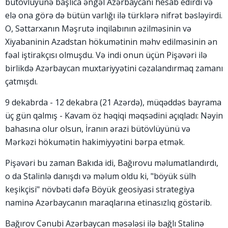
bütövlüyünə başlıca əngəl Azərbaycanı hesab edirdi və
elə ona görə də bütün varlığı ilə türklərə nifrət bəsləyirdi.
O, Səttarxanın Məşrutə inqilabının əzilməsinin və
Xiyabaninin Azadstan hökumətinin məhv edilməsinin ən
fəal iştirakçısı olmuşdu. Və indi onun üçün Pişəvəri ilə
birlikdə Azərbaycan muxtariyyətini cəzalandırmaq zamanı
çatmışdı.
9 dekabrda - 12 dekabra (21 Azərdə), müqəddəs bayrama
üç gün qalmış - Kavam öz həqiqi məqsədini açıqladı: Nəyin
bahasına olur olsun, İranın ərazi bütövlüyünü və
Mərkəzi hökumətin hakimiyyətini bərpa etmək.
Pişəvəri bu zaman Bakıda idi, Bağırovu məlumatlandırdı,
o da Stalinlə danışdı və məlum oldu ki, "böyük sülh
keşikçisi" növbəti dəfə Böyük geosiyasi strategiya
naminə Azərbaycanın maraqlarına etinasızlıq göstərib.
Bağırov Cənubi Azərbaycan məsələsi ilə bağlı Stalinə