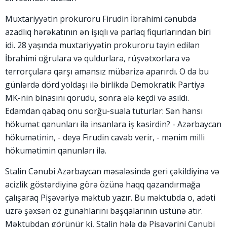
Muxtariyyətin prokuroru Firudin İbrahimi cənubda
azadlıq hərəkatının ən işıqlı və parlaq fiqurlarından biri
idi. 28 yaşında muxtariyyətin prokuroru təyin edilən
İbrahimi oğrulara və quldurlara, rüşvətxorlara və
terrorçulara qarşı amansız mübarizə aparırdı. O da bu
günlərdə dörd yoldaşı ilə birlikdə Demokratik Partiya
MK-nin binasını qorudu, sonra ələ keçdi və asıldı.
Edamdan qabaq onu sorğu-suala tuturlar: Sən hansı
hökumət qanunları ilə insanlara iş kəsirdin? - Azərbaycan
hökumətinin, - deyə Firudin cavab verir, - mənim milli
hökumətimin qanunları ilə.
Stalin Cənubi Azərbaycan məsələsində geri çəkildiyinə və
acizlik göstərdiyinə görə özünə haqq qazandırmağa
çalışaraq Pişəvəriyə məktub yazır. Bu məktubda o, adəti
üzrə şəxsən öz günahlarını başqalarının üstünə atır.
Məktubdan görünür ki, Stalin hələ də Pişəvərini Cənubi