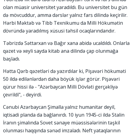
olan müasir universitet yaradıldı. Bu universitet bu gün
də mövcuddur, amma dərslər yalnız fars dilində keçirilir.
Hərbi Məktəb və Tibb Texnikumu da Milli Hökumətin
dövründə yaradılmış xüsusi təhsil ocaqlarındandır.
Təbrizdə Səttarxan və Bağır xana abidə ucaldıldı. Onlarla
qəzet və xeyli sayda kitab ana dilində çap olunmağa
başladı.
Hətta Qərb qəzetləri də yazırdılar ki, Pişəvəri hökuməti
50 ildə edilənlərdən daha böyük işlər görür. Pişəvəri
qürur hissi ilə - "Azərbaycan Milli Dövləti gerçəkliyə
çevrildi", - deyirdi.
Cənubi Azərbaycan Şimalla yalnız humanitar deyil,
iqtisadi planda da bağlanırdı. 10 iyun 1945-ci ildə Stalin
İranın şimalında Sovet sənaye müəssisələrinin təşkil
olunması haqqında sənəd imzaladı. Neft yataqlarının