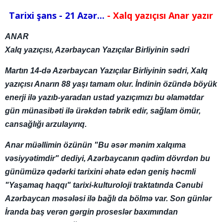
Tarixi şans - 21 Azər...
- Xalq yazıçısı Anar yazır
ANAR
Xalq yazıçısı, Azərbaycan Yazıçılar Birliyinin sədri
Martın 14-də Azərbaycan Yazıçılar Birliyinin sədri, Xalq
yazıçısı Anarın 88 yaşı tamam olur. İndinin özündə böyük
enerji ilə yazıb-yaradan ustad yazıçımızı bu əlamətdar
gün münasibəti ilə ürəkdən təbrik edir, sağlam ömür,
cansağlığı arzulayırıq.
Anar müəllimin özünün "Bu əsər mənim xalqıma
vəsiyyətimdir" dediyi, Azərbaycanın qədim dövrdən bu
günümüzə qədərki tarixini əhatə edən geniş həcmli
"Yaşamaq haqqı" tarixi-kulturoloji traktatında Cənubi
Azərbaycan məsələsi ilə bağlı da bölmə var. Son günlər
İranda baş verən gərgin proseslər baxımından