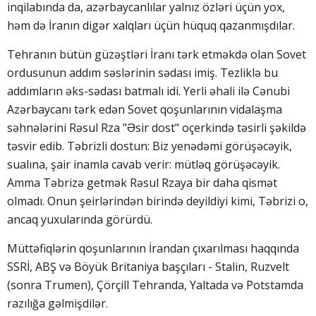
inqilabında da, azərbaycanlılar yalnız özləri üçün yox,
həm də İranın digər xalqları üçün hüquq qazanmışdılar.
Tehranın bütün güzəştləri İranı tərk etməkdə olan Sovet
ordusunun addım səslərinin sədası imiş. Tezliklə bu
addımların əks-sədası batmalı idi. Yerli əhali ilə Cənubi
Azərbaycanı tərk edən Sovet qoşunlarının vidalaşma
səhnələrini Rəsul Rza "Əsir dost" oçerkində təsirli şəkildə
təsvir edib. Təbrizli dostun: Biz yenədəmi görüşəcəyik,
sualına, şair inamla cavab verir: mütləq görüşəcəyik.
Amma Təbrizə getmək Rəsul Rzaya bir daha qismət
olmadı. Onun şeirlərindən birində deyildiyi kimi, Təbrizi o,
ancaq yuxularında görürdü.
Müttəfiqlərin qoşunlarının İrandan çıxarılması haqqında
SSRİ, ABŞ və Böyük Britaniya başçıları - Stalin, Ruzvelt
(sonra Trumen), Çörçill Tehranda, Yaltada və Potstamda
razılığa gəlmişdilər.