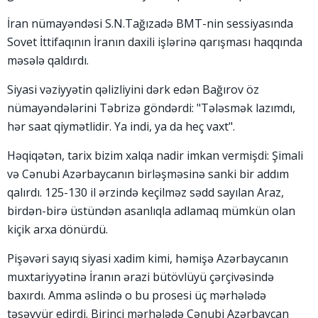
İran nümayəndəsi S.N.Tağızadə BMT-nin sessiyasında
Sovet İttifaqının İranın daxili işlərinə qarışması haqqında
məsələ qaldırdı.
Siyasi vəziyyətin qəlizliyini dərk edən Bağırov öz
nümayəndələrini Təbrizə göndərdi: "Tələsmək lazımdı,
hər saat qiymətlidir. Ya indi, ya da heç vaxt".
Həqiqətən, tarix bizim xalqa nadir imkan vermişdi: Şimali
və Cənubi Azərbaycanın birləşməsinə sanki bir addım
qalırdı. 125-130 il ərzində keçilməz sədd sayılan Araz,
birdən-birə üstündən asanlıqla adlamaq mümkün olan
kiçik arxa dönürdü.
Pişəvəri sayıq siyasi xadim kimi, həmişə Azərbaycanın
muxtariyyətinə İranın ərazi bütövlüyü çərçivəsində
baxırdı. Amma əslində o bu prosesi üç mərhələdə
təsəvvür edirdi. Birinci mərhələdə Cənubi Azərbaycan