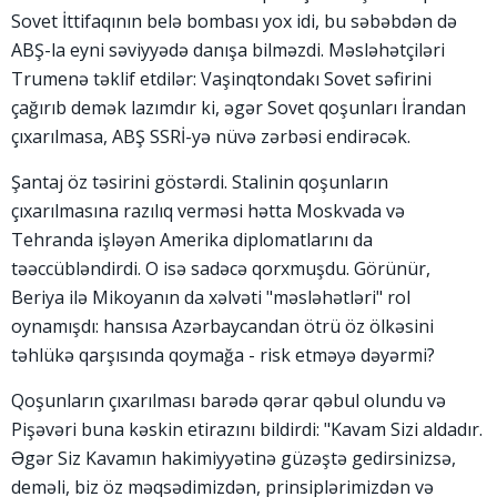
Sovet İttifaqının belə bombası yox idi, bu səbəbdən də
ABŞ-la eyni səviyyədə danışa bilməzdi. Məsləhətçiləri
Trumenə təklif etdilər: Vaşinqtondakı Sovet səfirini
çağırıb demək lazımdır ki, əgər Sovet qoşunları İrandan
çıxarılmasa, ABŞ SSRİ-yə nüvə zərbəsi endirəcək.
Şantaj öz təsirini göstərdi. Stalinin qoşunların
çıxarılmasına razılıq verməsi hətta Moskvada və
Tehranda işləyən Amerika diplomatlarını da
təəccübləndirdi. O isə sadəcə qorxmuşdu. Görünür,
Beriya ilə Mikoyanın da xəlvəti "məsləhətləri" rol
oynamışdı: hansısa Azərbaycandan ötrü öz ölkəsini
təhlükə qarşısında qoymağa - risk etməyə dəyərmi?
Qoşunların çıxarılması barədə qərar qəbul olundu və
Pişəvəri buna kəskin etirazını bildirdi: "Kavam Sizi aldadır.
Əgər Siz Kavamın hakimiyyətinə güzəştə gedirsinizsə,
deməli, biz öz məqsədimizdən, prinsiplərimizdən və