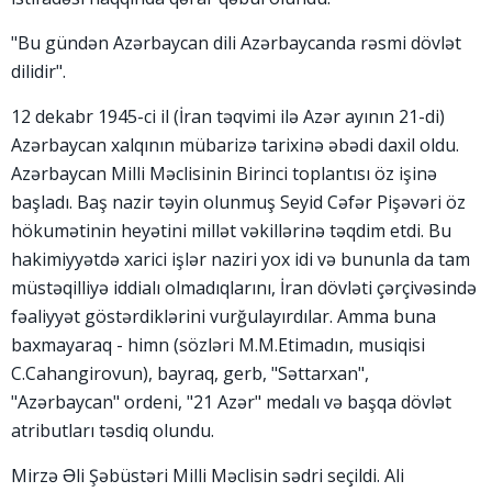
"Bu gündən Azərbaycan dili Azərbaycanda rəsmi dövlət
dilidir".
12 dekabr 1945-ci il (İran təqvimi ilə Azər ayının 21-di)
Azərbaycan xalqının mübarizə tarixinə əbədi daxil oldu.
Azərbaycan Milli Məclisinin Birinci toplantısı öz işinə
başladı. Baş nazir təyin olunmuş Seyid Cəfər Pişəvəri öz
hökumətinin heyətini millət vəkillərinə təqdim etdi. Bu
hakimiyyətdə xarici işlər naziri yox idi və bununla da tam
müstəqilliyə iddialı olmadıqlarını, İran dövləti çərçivəsində
fəaliyyət göstərdiklərini vurğulayırdılar. Amma buna
baxmayaraq - himn (sözləri M.M.Etimadın, musiqisi
C.Cahangirovun), bayraq, gerb, "Səttarxan",
"Azərbaycan" ordeni, "21 Azər" medalı və başqa dövlət
atributları təsdiq olundu.
Mirzə Əli Şəbüstəri Milli Məclisin sədri seçildi. Ali