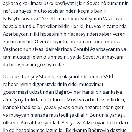
aşkara çıxarılması üzrə kəşfiyyat işləri Sovet hökumətinin
neft sənayesi mütəxəssislərindən keçmiş bakılı
N.Baybakova və "Azneft"in rəhbəri Süleyman Vəzirova
həvalə olundu. Tarixçilər bildirirlər ki, bu, yaxın zamanda
Azərbaycanın iki hissəsinin birləşəcəyindən xəbər verən
zəruri amil idi. O vurğulayır ki, bu zaman Londonun və
Vaşinqtonun siyasi dairələrində Cənubi Azərbaycanın ya
tam müstəqil elan olunmasını, ya da Sovet Azərbaycanı
ilə birləşməsini gözləyirdilər.
Düzdür, hər şey Stalinlə razılaşdırılırdı, amma SSRİ
rəhbərliyinin digər üzvlərinin ciddi müqavimət
göstərməsi ucbatından Bağırov hər hansı bir sanksiya
almağa çətinliklə nail olurdu. Moskva artıq hiss edirdi ki,
İrandakı hadisələr yavaş-yavaş onun nəzarətindən çıxır
və müəyyən mənada müstəqil şəkil alır. Bununla yanaşı,
ölkənin Ali rəhbərliyində L.Beriya və A.Mikoyan faktorları
ilə də hesablaşmaq lazım idi. Beriyanın Bağırovla dostluq