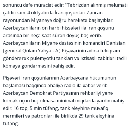
sonuncu dəfə müraciət edir: "Təbrizdən alınmış məlumatı
çatdırıram. 4 oktyabrda İran qoşunları Zəncan
rayonundan Miyanəyə doğru hərəkətə başlayıblar.
Azərbaycanlıların ön hərbi hissələri ilə İran qoşunu
arasında bir neçə saat sürən döyüş baş verib.
Azərbaycanlıların Miyanə dəstəsinin komandiri Danisian
(general Qulam Yəhya - A.) Pişəvərinin adına teleqram
göndərərək pulemyotlu tankları və ixtisaslı zabitləri təcili
köməyə göndərməsini xahiş edir.
Pişəvəri İran qoşunlarının Azərbaycana hücumunun
başlaması haqqında əhaliyə radio ilə xəbər verib.
Azərbaycan Demokrat Partiyasının rəhbərliyi yenə
kömək üçün heç olmasa minimal miqdarda yardım xahiş
edir: 16 top, 5 min tüfəng, tank əleyhinə müvafiq
mərmiləri və patronları ilə birlikdə 29 tank əleyhinə
tüfəng.