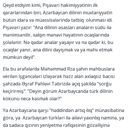
Qeyd etdiyim kimi, Pişəvəri hakimiyyətinin ilk
qərarlarından biri, Azərbaycan dilinin muxtariyyətin
bütün idarə və müəssisələrində tətbiq olunması idi.
Pişəvəri yazır: "Ana dilinin əsasları anaların südü ilə
mənimsənilir, xalqın mənəvi həyatının ocaqlarında
şölələnir. Nə qədər analar yaşayır və nə qədər ki, bu
ocaqlar yanır, ana dilini dəyişmək və ya məhv etmək
mümkün deyil".
Elə bu ərəfələrdə Məhəmməd Rza şahın məhbuslara
verilən işgəncələri izləyərək həzz alan əxlaqsız bacısı
şahzadə Əşrəf Pəhləvi Təbrizdə açıq şəkildə "sorğu
keçirirmiş": "Deyin görüm Azərbaycanda türk dilinin
kökünü necə kəsmək olar?"
Ya Azərbaycana qarşı "həddindən artıq ilıq" münasibətinə
görə, ya Azərbaycan türkləri ilə ailəvi yaxınlıq naminə, ya
da sadəcə qızının yeniyetmə rəfiqəsinin gözəlliyinə