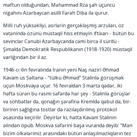
məftun olduğundan, Məhəmməd Rza şah üçüncü
nigahını Azərbaycan əsilli Fərəh Diba ilə qurur.
Milli ruh yüksəkliyi, əsrlərin gerçəkləşmiş arzuları, öz
vətənində özünü müstəqil hiss etməyin iftixarı - bütün bu
sevinclər Cənubi Azərbaycanda cəmi bircə il sürdü -
Şimalda Demokratik Respublikanın (1918-1920) müstəqil
varlığından bir il az.
1946-cı ilin fevralında İranın yeni Naş naziri Əhməd
Kavam us Səltənə - "tülkü Əhməd" Stalinlə görüşmək
üçün Moskvaya uçur. 16 fevraldan 3 marta qədər, iki
həftə sürən bu rəsmi səfərdə hər şey - Stalinlə görüşlər
və söhbətlər də, qonağın şərəfinə Kremldə qəbul da, bir-
birinin sağlığına tostlar da razılaşdırılmış protokol
əsasında keçirilir. Deyirlər ki, hətta Kavam Stalinin
əlindən öpüb. Moskva səfərini başa vuranda deyib: "Mən
bizim ölkələrimiz arasındakı bütün anlaşılmazlıqların tez