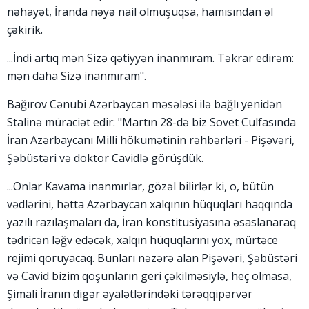
nəhayət, İranda nəyə nail olmuşuqsa, hamısından əl
çəkirik.
...İndi artıq mən Sizə qətiyyən inanmıram. Təkrar edirəm:
mən daha Sizə inanmıram".
Bağırov Cənubi Azərbaycan məsələsi ilə bağlı yenidən
Stalinə müraciət edir: "Martın 28-də biz Sovet Culfasında
İran Azərbaycanı Milli hökumətinin rəhbərləri - Pişəvəri,
Şəbüstəri və doktor Cavidlə görüşdük.
...Onlar Kavama inanmırlar, gözəl bilirlər ki, o, bütün
vədlərini, hətta Azərbaycan xalqının hüquqları haqqında
yazılı razılaşmaları da, İran konstitusiyasına əsaslanaraq
tədricən ləğv edəcək, xalqın hüquqlarını yox, mürtəce
rejimi qoruyacaq. Bunları nəzərə alan Pişəvəri, Şəbüstəri
və Cavid bizim qoşunların geri çəkilməsiylə, heç olmasa,
Şimali İranın digər əyalətlərindəki tərəqqipərvər