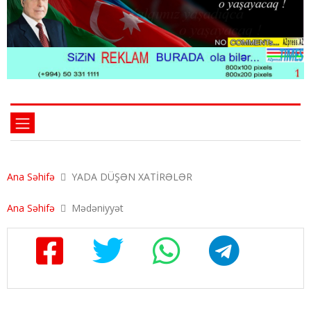
Ana Səhifə
YADA DÜŞƏN XATİRƏLƏR
Ana Səhifə
Mədəniyyət