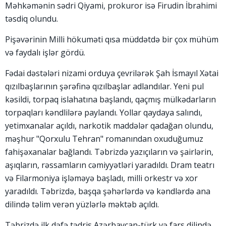
Məhkəmənin sədri Qiyami, prokuror isə Firudin İbrahimi
təsdiq olundu.
Pişəvərinin Milli hökuməti qısa müddətdə bir çox mühüm
və faydalı işlər gördü.
Fədai dəstələri nizami orduya çevrilərək Şah İsmayıl Xətai
qızılbaşlarının şərəfinə qızılbaşlar adlandılar. Yeni pul
kəsildi, torpaq islahatına başlandı, qaçmış mülkədarların
torpaqları kəndlilərə paylandı. Yollar qaydaya salındı,
yetimxanalar açıldı, narkotik maddələr qadağan olundu,
məşhur "Qorxulu Tehran" romanından oxuduğumuz
fahişəxanalar bağlandı. Təbrizdə yazıçıların və şairlərin,
aşıqların, rəssamların cəmiyyətləri yaradıldı. Dram teatrı
və Filarmoniya işləməyə başladı, milli orkestr və xor
yaradıldı. Təbrizdə, başqa şəhərlərdə və kəndlərdə ana
dilində təlim verən yüzlərlə məktəb açıldı.
Təbrizdə ilk dəfə tədris Azərbaycan-türk və fars dilində