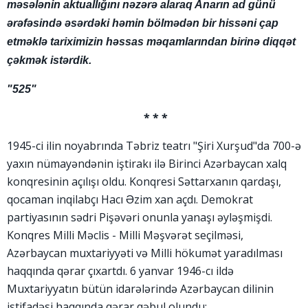
məsələnin aktuallığını nəzərə alaraq Anarın ad günü
ərəfəsində əsərdəki həmin bölmədən bir hissəni çap
etməklə tariximizin həssas məqamlarından birinə diqqət
çəkmək istərdik.
"525"
* * *
1945-ci ilin noyabrında Təbriz teatrı "Şiri Xurşud"da 700-ə
yaxın nümayəndənin iştirakı ilə Birinci Azərbaycan xalq
konqresinin açılışı oldu. Konqresi Səttarxanın qardaşı,
qocaman inqilabçı Hacı Əzim xan açdı. Demokrat
partiyasının sədri Pişəvəri onunla yanaşı əyləşmişdi.
Konqres Milli Məclis - Milli Məşvərət seçilməsi,
Azərbaycan muxtariyyəti və Milli hökumət yaradılması
haqqında qərar çıxartdı. 6 yanvar 1946-cı ildə
Muxtariyyatın bütün idarələrində Azərbaycan dilinin
istifadəsi haqqında qərar qəbul olundu: