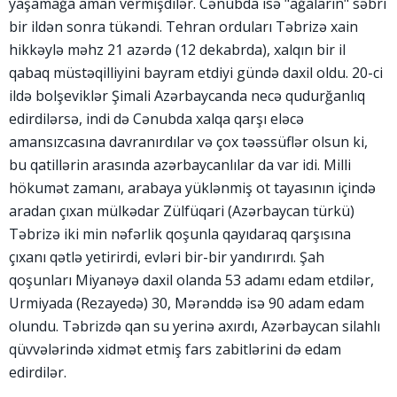
yaşamağa aman vermişdilər. Cənubda isə "ağaların" səbri
bir ildən sonra tükəndi. Tehran orduları Təbrizə xain
hikkəylə məhz 21 azərdə (12 dekabrda), xalqın bir il
qabaq müstəqilliyini bayram etdiyi gündə daxil oldu. 20-ci
ildə bolşeviklər Şimali Azərbaycanda necə qudurğanlıq
edirdilərsə, indi də Cənubda xalqa qarşı eləcə
amansızcasına davranırdılar və çox təəssüflər olsun ki,
bu qatillərin arasında azərbaycanlılar da var idi. Milli
hökumət zamanı, arabaya yüklənmiş ot tayasının içində
aradan çıxan mülkədar Zülfüqari (Azərbaycan türkü)
Təbrizə iki min nəfərlik qoşunla qayıdaraq qarşısına
çıxanı qətlə yetirirdi, evləri bir-bir yandırırdı. Şah
qoşunları Miyanəyə daxil olanda 53 adamı edam etdilər,
Urmiyada (Rezayedə) 30, Mərənddə isə 90 adam edam
olundu. Təbrizdə qan su yerinə axırdı, Azərbaycan silahlı
qüvvələrində xidmət etmiş fars zabitlərini də edam
edirdilər.