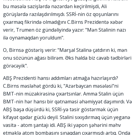
bu məsələ sazişlərdə nəzərdən keçirilmişdi, Ali
görüşlərdə razılaşdırılmışdı. SSRİ-nin öz qoşunlarını
çıxarmaq fikrində olmadığını C.Birns Prezidentə xəbər
verir, Trumen öz gündəliyində yazır: "Mən Stalinin nazı
ilə oynamaqdan yoruldum".
O, Birnsə göstəriş verir: "Marşal Stalinə çatdırın ki, mən
onu sözünün ağası bilirəm. Əks halda biz cavab tədbirləri
görəcəyik".
ABŞ Prezidenti hansı addımları atmağa hazırlaşırdı?
C.Birns məsləhət gördü ki, "Azərbaycan məsələsi"ni
BMT-nin müzakirəsinə çıxartsınlar. Amma Stalin üçün
BMT-nin hər hansı bir qətnaməsi əhəmiyyət daşımırdı. Və
ABŞ başa düşürdü ki, SSRİ-yə təsir göstərmək üçün
kifayət qədər güclü deyil. Stalini sıxışdırmaq üçün yeganə
vasitə - atom şantajı idi. ABŞ iki yapon şəhərini məhv
etməklə atom bombasını sınaqdan çıxarmışdı artıq. Onda