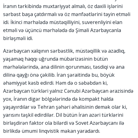
İranın tərkibində muxtariyyət almalı, öz daxili işlərini
sərbəst başa çatdırmalı və öz mənfəətlərini təyin etməli
idi. İkinci mərhələdə müstəqilliyini, suverenliyini elan
etməli və üçüncü mərhələdə də Şimali Azərbaycanla
birləşməli idi.
Azərbaycan xalqının sərbəstlik, müstəqillik və azadlıq,
yaşamaq haqqı uğrunda mübarizəsinin bütün
mərhələlərində, ana dilinin qorunması, təsdiqi və ana
dilinə qayğı önə çəkilib. İran şəraitində bu, böyük
əhəmiyyət kəsb edirdi. Həm də o səbəbdən ki,
Azərbaycan türkləri yalnız Cənubi Azərbaycan ərazisində
yox, İranın digər bölgələrində də kompakt halda
yaşayırdılar və Tehran şəhəri əhalisinin demək olar ki,
yarısını təşkil edirdilər. Dil bütün İran azəri türklərini
birləşdirən faktor ola bilərdi və Sovet Azərbaycanı ilə
birlikdə ümumi linqvistik məkan yaradardı.