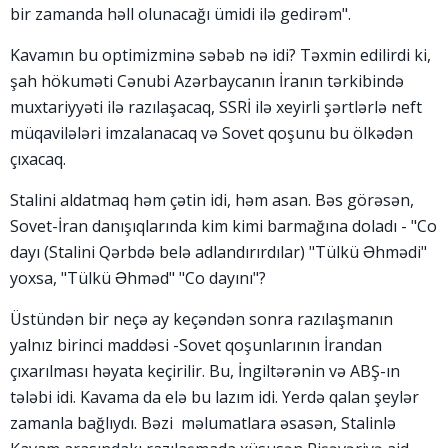
bir zamanda həll olunacağı ümidi ilə gedirəm".
Kavamın bu optimizminə səbəb nə idi? Təxmin edilirdi ki,
şah hökuməti Cənubi Azərbaycanın İranın tərkibində
muxtariyyəti ilə razılaşacaq, SSRİ ilə xeyirli şərtlərlə neft
müqavilələri imzalanacaq və Sovet qoşunu bu ölkədən
çıxacaq.
Stalini aldatmaq həm çətin idi, həm asan. Bəs görəsən,
Sovet-İran danışıqlarında kim kimi barmağına doladı - "Co
dayı (Stalini Qərbdə belə adlandırırdılar) "Tülkü Əhmədi"
yoxsa, "Tülkü Əhməd" "Co dayını"?
Üstündən bir neçə ay keçəndən sonra razılaşmanın
yalnız birinci maddəsi -Sovet qoşunlarının İrandan
çıxarılması həyata keçirilir. Bu, İngiltərənin və ABŞ-ın
tələbi idi. Kavama da elə bu lazım idi. Yerdə qalan şeylər
zamanla bağlıydı. Bəzi məlumatlara əsasən, Stalinlə