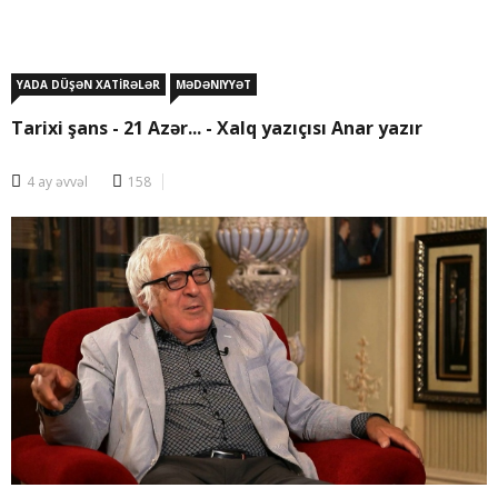
YADA DÜŞƏN XATİRƏLƏR
MƏDƏNIYYƏT
Tarixi şans - 21 Azər... - Xalq yazıçısı Anar yazır
4 ay əvvəl
158