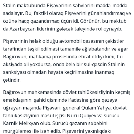
Stalin məktubunda Pişəvərinin səhvlərini maddə-maddə
sadalayır. Bu, faktiki olaraq Pişəvərini günahlandırmaq və
özünə haqq qazandırmaq üçün idi. Görünür, bu məktub
da Azərbaycan liderinin gələcək taleyində rol oynayıb.
Pişəvərinin həlak olduğu avtomobil qəzasının çekistlər
tərəfindən təşkil edilməsi tamamilə ağlabatandır və əgər
Bağırovun, məhkəmə prosesində etiraf etdiyi kimi, bu
aksiyada əli yoxdursa, onda belə bir sui-qəsdin Stalinin
sanksiyası olmadan həyata keçirilməsinə inanmaq
çətindir.
Bağırovun məhkəməsində dövlət təhlükəsizliyinin keçmiş
əməkdaşının şahid qismində ifadəsinə görə qəzaya
uğrayan maşında Pişəvəri, general Qulam Yəhya, dövlət
təhlükəsizliyinin məsul işçisi Nuru Quliyev və sürücü
Karnik Melixyan olub. Sürücü qəzanın səbəbini
mürgüləməsi ilə izah edib. Pişəvərini yaxınlıqdakı