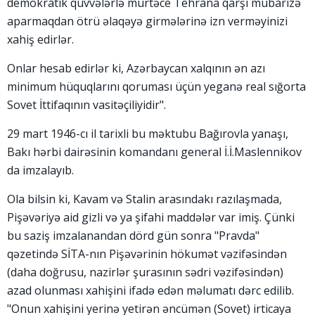
demokratik qüvvələrlə mürtəce Tehrana qarşı mübarizə
aparmaqdan ötrü əlaqəyə girmələrinə izn verməyinizi
xahiş edirlər.
Onlar hesab edirlər ki, Azərbaycan xalqının ən azı
minimum hüquqlarını qoruması üçün yeganə real sığorta
Sovet İttifaqının vasitəçiliyidir".
29 mart 1946-cı il tarixli bu məktubu Bağırovla yanaşı,
Bakı hərbi dairəsinin komandanı general İ.İ.Maslennikov
da imzalayıb.
Ola bilsin ki, Kavam və Stalin arasındakı razılaşmada,
Pişəvəriyə aid gizli və ya şifahi maddələr var imiş. Çünki
bu saziş imzalanandan dörd gün sonra "Pravda"
qəzetində SİTA-nın Pişəvərinin hökumət vəzifəsindən
(daha doğrusu, nazirlər şurasının sədri vəzifəsindən)
azad olunması xahişini ifadə edən məlumatı dərc edilib.
"Onun xahişini yerinə yetirən əncümən (Sovet) irticaya